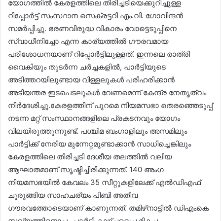
യോഗത്തിൽ കേരളത്തിലെ തിരിച്ചടിയെക്കുറിച്ചുള്ള
റിപ്പോർട്ട് സംസ്ഥാന സെക്രട്ടറി എം.വി. ഗോവിന്ദൻ
സമർപ്പിച്ചു. ഭരണവിരുദ്ധ വികാരം വോട്ടെടുപ്പിനെ
സ്വാധീനിച്ചോ എന്ന കാര്യത്തിൽ ഗൗരവമായ
പരിശോധനയാണ് റിപ്പോർട്ടിലുള്ളത്. ഇന്നലെ രാത്രി
വൈകിയും തുടർന്ന ചർച്ചകളിൽ, പാർട്ടിയുടെ
അടിത്തറയിലുണ്ടായ വിള്ളലുകൾ പരിഹരിക്കാൻ
അടിയന്തര ഇടപെടലുകൾ വേണമെന്ന് കേന്ദ്ര നേതൃത്വം
നിർദേശിച്ചു.കേരളത്തിന് പുറമെ നിയമസഭാ തെരഞ്ഞെടുപ്പ്
നടന്ന മറ്റ് സംസ്ഥാനങ്ങളിലെ പ്രകടനവും യോഗം
വിലയിരുത്തുന്നുണ്ട്. പശ്ചിമ ബംഗാളിലും അസമിലും
പാർട്ടിക്ക് നേരിയ മുന്നേറ്റമുണ്ടാക്കാൻ സാധിച്ചെങ്കിലും
കേരളത്തിലെ തിരിച്ചടി ദേശീയ തലത്തിൽ വലിയ
ആഘാതമാണ് സൃഷ്ടിച്ചിരിക്കുന്നത്. 140 അംഗ
നിയമസഭയിൽ കേവലം 35 സീറ്റുകളിലേക്ക് എൽഡിഎഫ്
ചുരുങ്ങിയ സാഹചര്യം പിബി അതീവ
ഗൗരവത്തോടെയാണ് കാണുന്നത്. തമിഴ്‌നാട്ടിൽ ഡിഎംകെ
സഖ്യത്തിനൊപ്പം പാർട്ടി കാഴ്ചവെച്ച മികച്ച