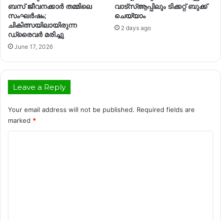
ബസ് ജീവനക്കാർ തമ്മിലെ
വാട്സ്ആപ്പിലും ടിക്കറ്റ് ബുക്ക്
സംഘർഷം;
ചെയ്യാം
ചികിത്സയിലായിരുന്ന
2 days ago
ഡ്രൈവർ മരിച്ചു
June 17, 2026
Leave a Reply
Your email address will not be published.
Required fields are
marked
*
C
o
m
m
e
n