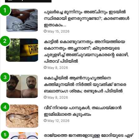
പുലർച്ചെ മൂന്നിനും അഞ്ചിനും ഇടയിൽ
സ്ഥിരമായി ഉണരുന്നുണ്ടോ?; കാരണങ്ങള്‍
ഇതാകാം…
May 15, 2026
കാട്ടിൽ കൊണ്ടുവന്നതും അനിയത്തിയെ
കൊന്നതും അച്ഛനാണ്’; ക്രൂരതയുടെ
ചുരുളഴിച്ച് അഞ്ചുവയസുകാരന്റെ മൊഴി,
പിതാവ് പിടിയിൽ
May 8, 2026
കൊച്ചിയിൽ ആൺസുഹൃത്തിനെ
കത്തിമുനയിൽ നിർത്തി യുവതിക്ക് നേരെ
ബലാത്സംഗ​ ശ്രമം; രണ്ടുപേർ പിടിയിൽ
May 8, 2026
വീട് നിറയെ പാമ്പുകൾ, തലചായ്ക്കാൻ
ഇടമില്ലാതെ കുടുംബം
May 12, 2026
രാജ്യത്തെ ജനങ്ങളോടുള്ള മോദിയുടെ ഏഴ്