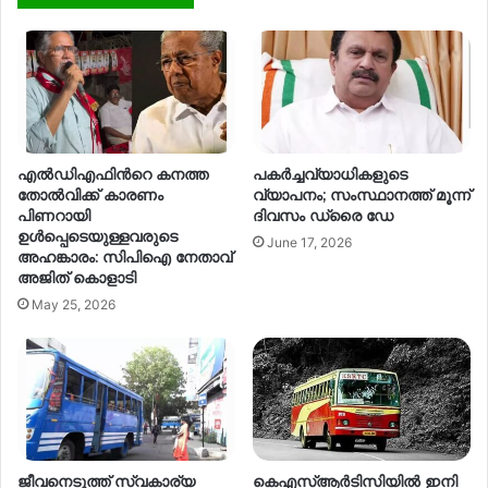
എൽഡിഎഫിന്‍റെ കനത്ത
പകര്‍ച്ചവ്യാധികളുടെ
തോൽവിക്ക് കാരണം
വ്യാപനം; സംസ്ഥാനത്ത് മൂന്ന്
പിണറായി
ദിവസം ഡ്രൈ ഡേ
ഉൾപ്പെടെയുള്ളവരുടെ
June 17, 2026
അഹങ്കാരം: സിപിഐ നേതാവ്
അജിത് കൊളാടി
May 25, 2026
ജീവനെടുത്ത് സ്വകാര്യ
കെഎസ്ആർടിസിയിൽ ഇനി