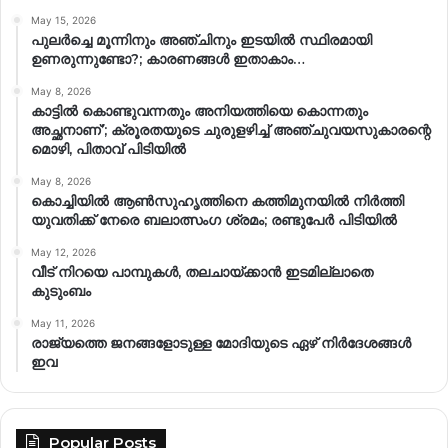
May 15, 2026
പുലർച്ചെ മൂന്നിനും അഞ്ചിനും ഇടയിൽ സ്ഥിരമായി
ഉണരുന്നുണ്ടോ?; കാരണങ്ങള്‍ ഇതാകാം…
May 8, 2026
കാട്ടിൽ കൊണ്ടുവന്നതും അനിയത്തിയെ കൊന്നതും
അച്ഛനാണ്’; ക്രൂരതയുടെ ചുരുളഴിച്ച് അഞ്ചുവയസുകാരന്റെ
മൊഴി, പിതാവ് പിടിയിൽ
May 8, 2026
കൊച്ചിയിൽ ആൺസുഹൃത്തിനെ കത്തിമുനയിൽ നിർത്തി
യുവതിക്ക് നേരെ ബലാത്സംഗ​ ശ്രമം; രണ്ടുപേർ പിടിയിൽ
May 12, 2026
വീട് നിറയെ പാമ്പുകൾ, തലചായ്ക്കാൻ ഇടമില്ലാതെ
കുടുംബം
May 11, 2026
രാജ്യത്തെ ജനങ്ങളോടുള്ള മോദിയുടെ ഏഴ് നിര്‍ദേശങ്ങള്‍
ഇവ
Popular Posts