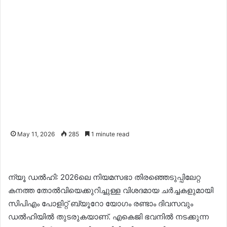
May 11, 2026
285
1 minute read
ന്യൂ ഡൽഹി: 2026ലെ നിയമസഭാ തിരഞ്ഞെടുപ്പിലേറ്റ
കനത്ത തോൽവിയെക്കുറിച്ചുള്ള വിശദമായ ചർച്ചകളുമായി
സിപിഎം പോളിറ്റ് ബ്യൂറോ യോഗം രണ്ടാം ദിവസവും
ഡൽഹിയിൽ തുടരുകയാണ്. എകെജി ഭവനിൽ നടക്കുന്ന