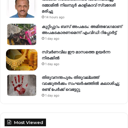
ദമ്മാമിൽ നിലമ്പുർ കാളികാവ് സ്വദേശി
മരിച്ചു
14 hours ago
കുറ്റിപ്പുറം ബസ് അപകടം: അമിതവേഗമാണ്
അപകടകാരണമെന്ന് എംവിഡി റിപ്പോർട്ട്
1 day ago
സ്വര്‍ണവില ഈ മാസത്തെ ഉയര്‍ന്ന
നിരക്കില്‍
1 day ago
തിരുവനന്തപുരം തിരുവല്ലത്ത്
വാക്കുതർക്കം സംഘർഷത്തിൽ കലാശിച്ചു;
രണ്ട് പേർക്ക് വെട്ടേറ്റു
1 day ago
Most Viewed