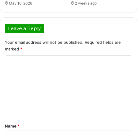
May 16, 2026
2 weeks ago
Leave a Reply
Your email address will not be published.
Required fields are
marked
*
C
o
m
m
e
n
t
*
Name
*