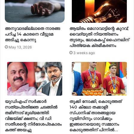
അനുവാദമില്ലാതെ നാരങ്ങ
ആയിരം മെഗാവാട്ടിന്റെ കുറവ്;
പറിച്ച 14 കാരനെ വീട്ടുടമ
വൈദ്യുതി നിയന്ത്രണം
അടിച്ചു കൊന്നു
തുടരും, ലോകകപ്പ് ഫൈനലിന്
പ്രത്യേക ക്രമീകരണം
May 13, 2026
3 weeks ago
യുഡിഎഫ് സർക്കാർ
തൂക്കി നോക്കി, കൊടുത്തത്
സത്യപ്രതിജ്ഞ ചടങ്ങിൽ
140 കിലോ തക്കാളി!
തമിഴ്‌നാട് മുഖ്യമന്ത്രി
സ്പാനിഷ് താരങ്ങളായ
വിജയ്ക്ക് ക്ഷണം; വി ഡി
റൂയിസിനും ഗാവിക്കും
സതീശന്റെ നിർദേശപ്രകാരം
ഇങ്ങനെയൊരു സമ്മാനം
കത്ത് അയച്ചു
കൊടുത്തതിന് പിന്നില്‍…