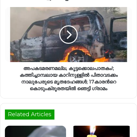
അപകടമരണമല്ല, കൂട്ടക്കൊലപാതകം!;
കത്തിച്ചാമ്പലായ കാറിനുള്ളില്‍ പിതാവടക്കം
നാലുപേരുടെ മൃതദേഹങ്ങള്‍; 17കാരന്‍റെ
കൊടുംക്രൂരതയില്‍ ഞെട്ടി ഗ്രാമം
Related Articles