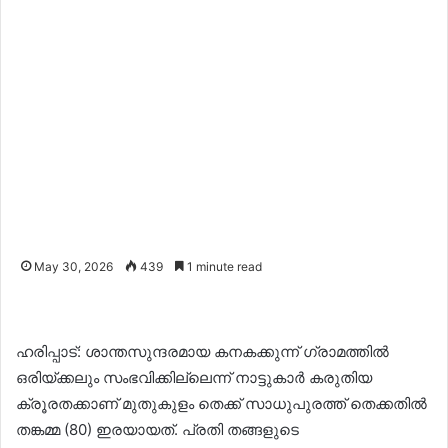
May 30, 2026
439
1 minute read
ഹരിപ്പാട്: ശാന്തസുന്ദരമായ കനകക്കുന്ന് ഗ്രാമത്തിൽ
ഒരിയ്ക്കലും സംഭവിക്കില്ലെന്ന് നാട്ടുകാർ കരുതിയ
ക്രൂരതക്കാണ് മുതുകുളം തെക്ക് സാധുപുരത്ത് തെക്കതിൽ
തങ്കമ്മ (80) ഇരയായത്. പ്രതി തങ്ങളുടെ