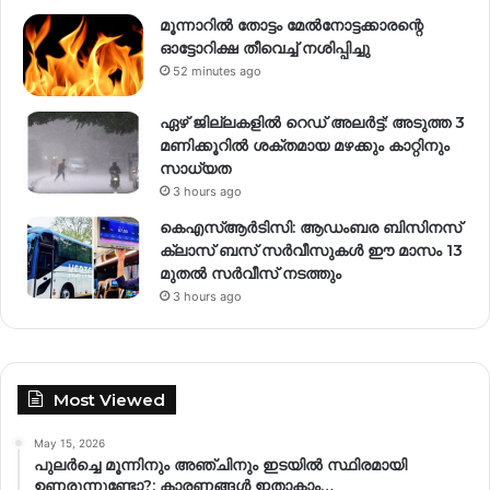
മൂന്നാറിൽ തോട്ടം മേൽനോട്ടക്കാരന്റെ
ഓട്ടോറിക്ഷ തീവെച്ച് നശിപ്പിച്ചു
52 minutes ago
ഏഴ് ജില്ലകളില്‍ റെഡ് അലര്‍ട്ട്: അടുത്ത 3
മണിക്കൂറിൽ ശക്തമായ മഴക്കും കാറ്റിനും
സാധ്യത
3 hours ago
കെഎസ്ആർടിസി: ആഡംബര ബിസിനസ്
ക്ലാസ് ബസ് സർവീസുകൾ ഈ മാസം 13
മുതൽ സർവീസ് നടത്തും
3 hours ago
Most Viewed
May 15, 2026
പുലർച്ചെ മൂന്നിനും അഞ്ചിനും ഇടയിൽ സ്ഥിരമായി
ഉണരുന്നുണ്ടോ?; കാരണങ്ങള്‍ ഇതാകാം…