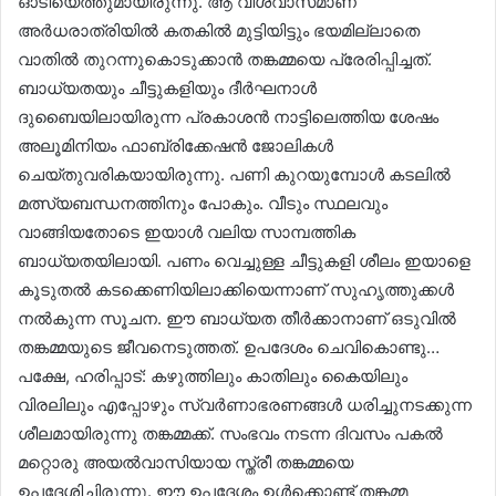
ഓടിയെത്തുമായിരുന്നു. ആ വിശ്വാസമാണ്
അർധരാത്രിയിൽ കതകിൽ മുട്ടിയിട്ടും ഭയമില്ലാതെ
വാതിൽ തുറന്നുകൊടുക്കാൻ തങ്കമ്മയെ പ്രേരിപ്പിച്ചത്.
ബാധ്യതയും ചീട്ടുകളിയും ദീർഘനാൾ
ദുബൈയിലായിരുന്ന പ്രകാശൻ നാട്ടിലെത്തിയ ശേഷം
അലൂമിനിയം ഫാബ്രിക്കേഷൻ ജോലികൾ
ചെയ്തുവരികയായിരുന്നു. പണി കുറയുമ്പോൾ കടലിൽ
മത്സ്യബന്ധനത്തിനും പോകും. വീടും സ്ഥലവും
വാങ്ങിയതോടെ ഇയാൾ വലിയ സാമ്പത്തിക
ബാധ്യതയിലായി. പണം വെച്ചുള്ള ചീട്ടുകളി ശീലം ഇയാളെ
കൂടുതൽ കടക്കെണിയിലാക്കിയെന്നാണ് സുഹൃത്തുക്കൾ
നൽകുന്ന സൂചന. ഈ ബാധ്യത തീർക്കാനാണ് ഒടുവിൽ
തങ്കമ്മയുടെ ജീവനെടുത്തത്. ഉപദേശം ചെവികൊണ്ടു…
പക്ഷേ, ഹരിപ്പാട്: കഴുത്തിലും കാതിലും കൈയിലും
വിരലിലും എപ്പോഴും സ്വർണാഭരണങ്ങൾ ധരിച്ചുനടക്കുന്ന
ശീലമായിരുന്നു തങ്കമ്മക്ക്. സംഭവം നടന്ന ദിവസം പകൽ
മറ്റൊരു അയൽവാസിയായ സ്ത്രീ തങ്കമ്മയെ
ഉപദേശിച്ചിരുന്നു. ഈ ഉപദേശം ഉൾക്കൊണ്ട് തങ്കമ്മ