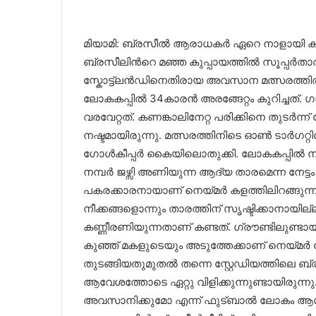
മിയാമി: ബ്രസീൽ ആരാധകർ ഏറെ നാളായി കാത്
ബ്രസീലിന്‍റെ മഞ്ഞ കുപ്പായത്തിൽ സൂപ്പർതാരം
സ്കോട്ട്ലൻഡിനെതിരായ അവസാന മത്സരത്തിൽ 
ലോകകപ്പിൽ 34കാരൻ അരങ്ങേറ്റം കുറിച്ചത്
വരവേറ്റത്. കണങ്കാലിനേറ്റ പരിക്കിനെ തുടർന്
നഷ്ടമായിരുന്നു. മത്സരത്തിനിടെ ഓൺ ടാർഗറ്റിലേ
ഗോൾകീപ്പർ കൈയിലൊതുക്കി. ലോകകപ്പിൽ നാല
നമ്പർ ജഴ്സി അണിയുന്ന ആദ്യ താരമെന്ന നേട്
പകരക്കാരനായാണ് നെയ്മർ കളത്തിലിറങ്ങുന
നീക്കങ്ങളൊന്നും താരത്തിന് സൃഷ്ടിക്കാനായ
കണ്ണീരണിയുന്നതാണ് കണ്ടത്. ഗ്രൗണ്ടിലുണ്ട
കുഞ്ഞ് മകളുടെയും അടുത്തേക്കാണ് നെയ്മർ
തുടങ്ങിയതുമുതൽ തന്നെ സ്റ്റേഡിയത്തിലെ ബ
ആവേശത്തോടെ ഏറ്റു വിളിക്കുന്നുണ്ടായിരുന്നു
അവസാനിക്കുമോ എന്ന് ഫുട്ബാൽ ലോകം ആശങ്കപ്പ