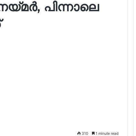
െയ്മർ, പിന്നാലെ
്
310
1 minute read