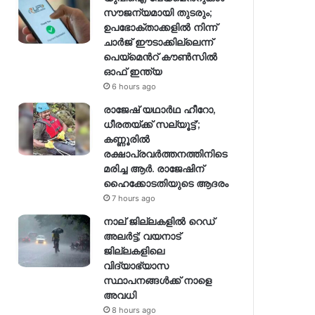
സൗജന്യമായി തുടരും;
ഉപഭോക്താക്കളിൽ നിന്ന്
ചാർജ് ഈടാക്കില്ലെന്ന്
പെയ്മെന്‍റ് കൗൺസിൽ
ഓഫ് ഇന്ത്യ
6 hours ago
രാജേഷ് യഥാര്‍ഥ ഹീറോ,
ധീരതയ്ക്ക് സല്യൂട്ട്’;
കണ്ണൂരിൽ
രക്ഷാപ്രവര്‍ത്തനത്തിനിടെ
മരിച്ച ആര്‍. രാജേഷിന്
ഹൈക്കോടതിയുടെ ആദരം
7 hours ago
നാല് ജില്ലകളിൽ റെഡ്
അലർട്ട്; വയനാട്
ജില്ലകളിലെ
വിദ്യാഭ്യാസ
സ്ഥാപനങ്ങൾക്ക് നാളെ
അവധി
8 hours ago