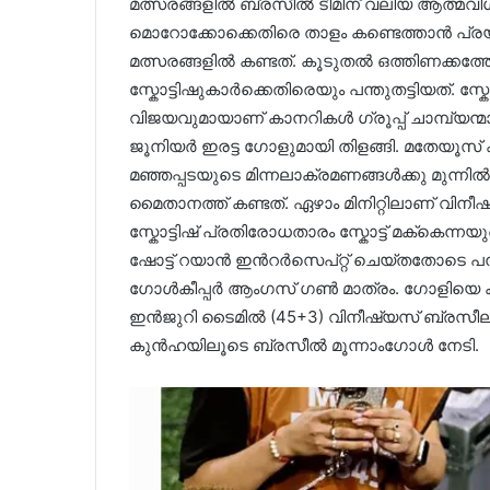
മത്സരങ്ങളിൽ ബ്രസീൽ ടീമിന് വലിയ ആത്മവ
മൊറോക്കോക്കെതിരെ താളം കണ്ടെത്താൻ പ്രയാസ
മത്സരങ്ങളിൽ കണ്ടത്. കൂടുതൽ ഒത്തിണക്കത
സ്കോട്ടിഷുകാർക്കെതിരെയും പന്തുതട്ടിയത്. 
വിജയവുമായാണ് കാനറികൾ ഗ്രൂപ്പ് ചാമ്പ്യന്മ
ജൂനിയർ ഇരട്ട ഗോളുമായി തിളങ്ങി. മതേയൂസ് 
മഞ്ഞപ്പടയുടെ മിന്നലാക്രമണങ്ങൾക്കു മുന്നിൽ
മൈതാനത്ത് കണ്ടത്. ഏഴാം മിനിറ്റിലാണ് വിന
സ്കോട്ടിഷ് പ്രതിരോധതാരം സ്കോട്ട് മക്‌കെന്
ഷോട്ട് റയാൻ ഇന്‍റർസെപ്റ്റ് ചെയ്തതോടെ പന്ത് 
ഗോൾകീപ്പർ ആംഗസ് ഗൺ മാത്രം. ഗോളിയെ കബളി
ഇൻജുറി ടൈമിൽ (45+3) വിനീഷ്യസ് ബ്രസീലിന്
കുൻഹയിലൂടെ ബ്രസീൽ മൂന്നാംഗോൾ നേടി.