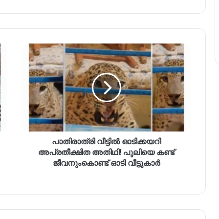
പാതിരാത്രി വീട്ടിൽ ഓടിക്കയറി
അപ്രതീക്ഷിത അതിഥി! പുലിയെ കണ്ട്
ജീവനുംകൊണ്ട് ഓടി വീട്ടുകാർ