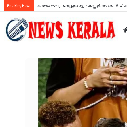
Breaking News
യുപിഐ പേയ്മെന്‍റുകൾ സൗജന്യമായി തുടരും; ഉപഭ