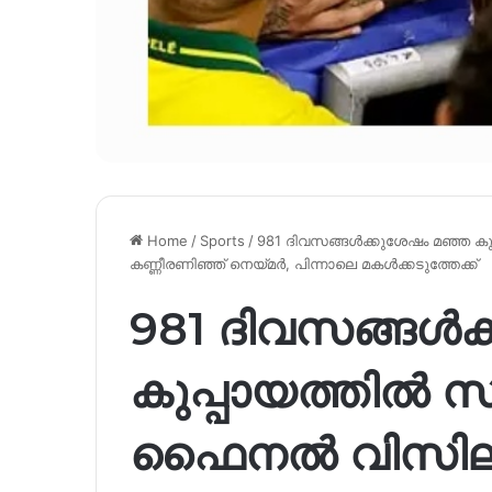
Home
/
Sports
/
981 ദിവസങ്ങൾക്കുശേഷം മഞ്ഞ ക
കണ്ണീരണിഞ്ഞ് നെയ്മർ, പിന്നാലെ മകൾക്കടുത്തേക്ക്
981 ദിവസങ്ങൾക
കുപ്പായത്തിൽ 
ഫൈനൽ വിസിലിന