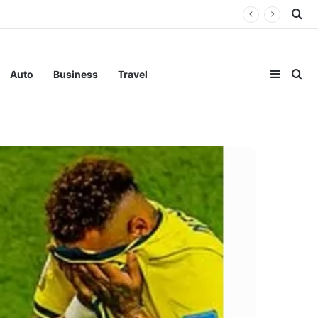
Se
 ഓഫ് ഇന്ത്യ
Sideba
Se
Auto
Business
Travel