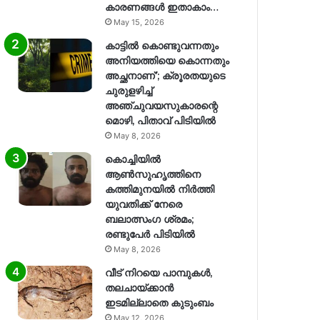
കാരണങ്ങള്‍ ഇതാകാം…
May 15, 2026
കാട്ടിൽ കൊണ്ടുവന്നതും
അനിയത്തിയെ കൊന്നതും
അച്ഛനാണ്’; ക്രൂരതയുടെ
ചുരുളഴിച്ച്
അഞ്ചുവയസുകാരന്റെ
മൊഴി, പിതാവ് പിടിയിൽ
May 8, 2026
കൊച്ചിയിൽ
ആൺസുഹൃത്തിനെ
കത്തിമുനയിൽ നിർത്തി
യുവതിക്ക് നേരെ
ബലാത്സംഗ​ ശ്രമം;
രണ്ടുപേർ പിടിയിൽ
May 8, 2026
വീട് നിറയെ പാമ്പുകൾ,
തലചായ്ക്കാൻ
ഇടമില്ലാതെ കുടുംബം
May 12, 2026