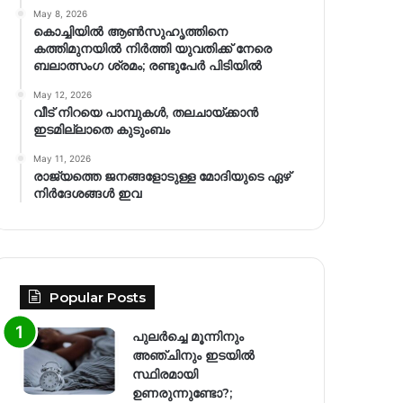
May 8, 2026
കൊച്ചിയിൽ ആൺസുഹൃത്തിനെ
കത്തിമുനയിൽ നിർത്തി യുവതിക്ക് നേരെ
ബലാത്സംഗ​ ശ്രമം; രണ്ടുപേർ പിടിയിൽ
May 12, 2026
വീട് നിറയെ പാമ്പുകൾ, തലചായ്ക്കാൻ
ഇടമില്ലാതെ കുടുംബം
May 11, 2026
രാജ്യത്തെ ജനങ്ങളോടുള്ള മോദിയുടെ ഏഴ്
നിര്‍ദേശങ്ങള്‍ ഇവ
Popular Posts
പുലർച്ചെ മൂന്നിനും
അഞ്ചിനും ഇടയിൽ
സ്ഥിരമായി
ഉണരുന്നുണ്ടോ?;