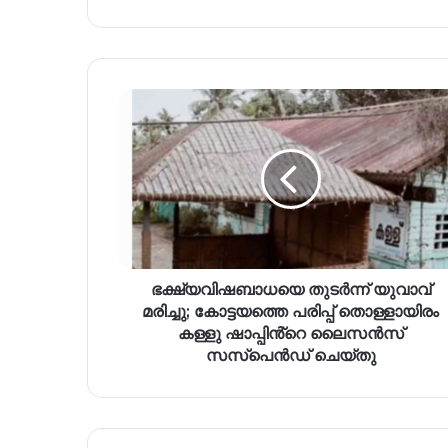
ഭക്ഷ്യവിഷബാധയെ തുടർന്ന് യുവാവ്
മരിച്ചു; കോട്ടയത്തെ പരിപ്പ് തൊള്ളായിരം
കള്ളു ഷാപ്പിൻ്റെ ലൈസൻസ്
സസ്പെൻഡ് ചെയ്തു