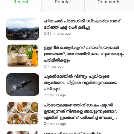
Recent
Popular
Comments
ഹിമാചല്‍ പ്രദേശില്‍ സ്വകാര്യ ബസ്
മറിഞ്ഞ് എട്ട് പേര്‍ മരിച്ചു
51 minutes ago
ഇളനീർ ഒ.ആർ.എസ് ലായനിയെക്കാൾ
ഉത്തമമോ?, അറിഞ്ഞിരിക്കാം, ഗുണങ്ങളും
പരിമിതികളും
1 hour ago
ചൂരൽമലയിൽ വീണ്ടും പുലിയുടെ
ആക്രണം; വീട്ടിലെ വളർത്തുനായയെ
പിടികൂടി
3 hours ago
പ്രഭാതഭക്ഷണത്തിന് ശേഷം ഷുഗർ
ഉയരുന്നത് നിങ്ങളെ അലട്ടുന്നുണ്ടോ?,
എങ്കിൽ ഇതൊന്ന് പരീക്ഷിച്ച് നോക്കൂ…
3 hours ago
ഓണപ്പരീക്ഷകൾക്ക് മാറ്റമില്ല;