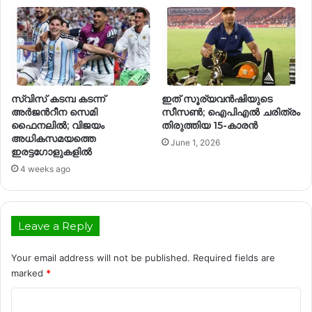
സ്വിസ് കടമ്പ കടന്ന്
ഇത് സൂര്യവൻഷിയുടെ
അർജന്‍റീന സെമി
സീസൺ; ഐപിഎൽ ചരിത്രം
ഫൈനലിൽ; വിജയം
തിരുത്തിയ 15-കാരൻ
അധികസമയത്തെ
June 1, 2026
ഇരട്ടഗോളുകളിൽ
4 weeks ago
Leave a Reply
Your email address will not be published.
Required fields are
marked
*
C