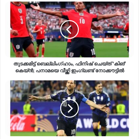
തുടക്കമിട്ട് ബെല്ലിംഗ്ഹാം, ഫിനിഷ് ചെയ്ത് 'കിങ്'
കെയ്ൻ; പനാമയെ വീഴ്ത്തി ഇംഗ്ലണ്ട് നോക്കൗട്ടിൽ