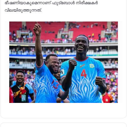
ഭീഷണിയാകുമെന്നാണ് ഫുട്ബോൾ നിരീക്ഷകർ
വിലയിരുത്തുന്നത്.