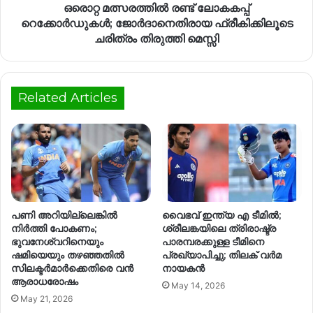
ഒരൊറ്റ മത്സരത്തിൽ രണ്ട് ലോകകപ്പ്
റെക്കോർഡുകൾ; ജോർദാനെതിരായ ഫ്രീകിക്കിലൂടെ
ചരിത്രം തിരുത്തി മെസ്സി
Related Articles
പണി അറിയില്ലെങ്കിൽ
വൈഭവ് ഇന്ത്യ എ ടീമിൽ;
നിർത്തി പോകണം;
ശ്രീലങ്കയിലെ ത്രിരാഷ്ട്ര
ഭുവനേശ്വറിനെയും
പാരമ്പരക്കുള്ള ടീമിനെ
ഷമിയെയും തഴഞ്ഞതിൽ
പ്രഖ്യാപിച്ചു; തിലക് വർമ
സിലക്ടർമാർക്കെതിരെ വൻ
നായകൻ
ആരാധരോഷം
May 14, 2026
May 21, 2026