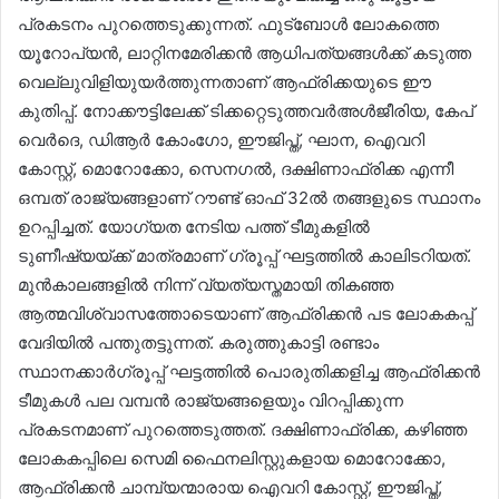
പ്രകടനം പുറത്തെടുക്കുന്നത്. ഫുട്ബോൾ ലോകത്തെ
യൂറോപ്യൻ, ലാറ്റിനമേരിക്കൻ ആധിപത്യങ്ങൾക്ക് കടുത്ത
വെല്ലുവിളിയുയർത്തുന്നതാണ് ആഫ്രിക്കയുടെ ഈ
കുതിപ്പ്. നോക്കൗട്ടിലേക്ക് ടിക്കറ്റെടുത്തവർഅൾജീരിയ, കേപ്
വെർദെ, ഡിആർ കോംഗോ, ഈജിപ്ത്, ഘാന, ഐവറി
കോസ്റ്റ്, മൊറോക്കോ, സെനഗൽ, ദക്ഷിണാഫ്രിക്ക എന്നീ
ഒമ്പത് രാജ്യങ്ങളാണ് റൗണ്ട് ഓഫ് 32ൽ തങ്ങളുടെ സ്ഥാനം
ഉറപ്പിച്ചത്. യോഗ്യത നേടിയ പത്ത് ടീമുകളിൽ
ടുണീഷ്യയ്ക്ക് മാത്രമാണ് ഗ്രൂപ്പ് ഘട്ടത്തിൽ കാലിടറിയത്.
മുൻകാലങ്ങളിൽ നിന്ന് വ്യത്യസ്തമായി തികഞ്ഞ
ആത്മവിശ്വാസത്തോടെയാണ് ആഫ്രിക്കൻ പട ലോകകപ്പ്
വേദിയിൽ പന്തുതട്ടുന്നത്. കരുത്തുകാട്ടി രണ്ടാം
സ്ഥാനക്കാർഗ്രൂപ്പ് ഘട്ടത്തിൽ പൊരുതിക്കളിച്ച ആഫ്രിക്കൻ
ടീമുകൾ പല വമ്പൻ രാജ്യങ്ങളെയും വിറപ്പിക്കുന്ന
പ്രകടനമാണ് പുറത്തെടുത്തത്. ദക്ഷിണാഫ്രിക്ക, കഴിഞ്ഞ
ലോകകപ്പിലെ സെമി ഫൈനലിസ്റ്റുകളായ മൊറോക്കോ,
ആഫ്രിക്കൻ ചാമ്പ്യന്മാരായ ഐവറി കോസ്റ്റ്, ഈജിപ്ത്,