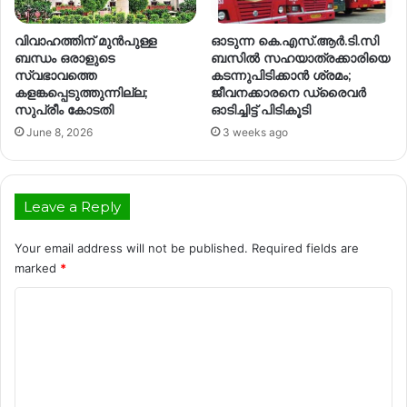
വിവാഹത്തിന് മുൻപുള്ള
ഓടുന്ന കെ.എസ്.ആർ.ടി.സി
ബന്ധം ഒരാളുടെ
ബസിൽ സഹയാത്രക്കാരിയെ
സ്വഭാവത്തെ
കടന്നുപിടിക്കാൻ ശ്രമം;
കളങ്കപ്പെടുത്തുന്നില്ല;
ജീവനക്കാരനെ ഡ്രൈവർ
സുപ്രീം കോടതി
ഓടിച്ചിട്ട് പിടികൂടി
June 8, 2026
3 weeks ago
Leave a Reply
Your email address will not be published.
Required fields are
marked
*
C
o
m
m