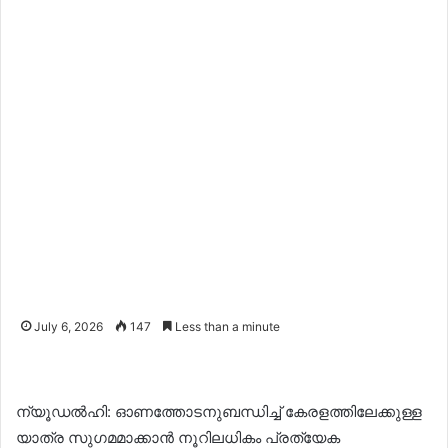
July 6, 2026
147
Less than a minute
ന്യൂഡൽഹി: ഓണത്തോടനുബന്ധിച്ച് കേരളത്തിലേക്കുള്ള
യാത്ര സുഗമമാക്കാൻ നൂറിലധികം പ്രത്യേക