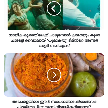
നായിക കുളത്തിലേക്ക് ചാടുമ്പോൾ കാമറയും കൂടെ
ചാടട്ടെ! വൈറലായി 'ധൂമകേതു' ടീമിന്‍റെ അണ്ടർ
വാട്ടർ ബി.ടി.എസ്
അടുക്കളയിലെ ഈ 5 സാധനങ്ങൾ ക്യാൻസർ
പ്രതിരോധിക്കുമെന്ന് നിങ്ങൾക്കറിയാമോ?