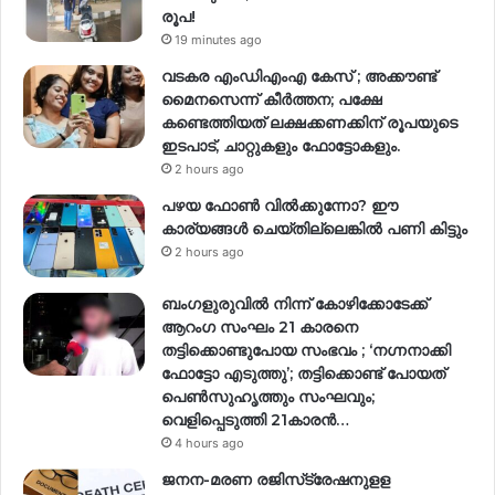
രൂപ!
19 minutes ago
വടകര എംഡിഎംഎ കേസ് ; അക്കൗണ്ട്
മൈനസെന്ന് കീർത്തന; പക്ഷേ
കണ്ടെത്തിയത് ലക്ഷക്കണക്കിന് രൂപയുടെ
ഇടപാട്, ചാറ്റുകളും ഫോട്ടോകളും.
2 hours ago
പഴയ ഫോൺ വിൽക്കുന്നോ? ഈ
കാര്യങ്ങൾ ചെയ്തില്ലെങ്കിൽ പണി കിട്ടും
2 hours ago
ബംഗളുരുവിൽ നിന്ന് കോഴിക്കോടേക്ക്
ആറംഗ സംഘം 21 കാരനെ
തട്ടിക്കൊണ്ടുപോയ സംഭവം ; ‘നഗ്നനാക്കി
ഫോട്ടോ എടുത്തു’; തട്ടിക്കൊണ്ട് പോയത്
പെണ്‍സുഹൃത്തും സംഘവും;
വെളിപ്പെടുത്തി 21കാരന്‍…
4 hours ago
ജനന-മരണ രജിസ്‌ട്രേഷനുളള