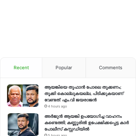
Recent
Popular
Comments
ആയങ്കിയെ തൂഫാൻ പോലെ തൂക്കണം;
തൂക്കി കൊല്ലുകയല്ല, പിടിക്കുകയാണ്
വേണ്ടത്: എം.വി ജയരാജൻ
4 hours ago
അർജുൻ ആയങ്കി ഉപയോഗിച്ച വാഹനം
കണ്ടെത്തി; കണ്ണൂരിൽ ഉപേക്ഷിക്കപ്പെട്ട കാർ
പോലീസ് കസ്റ്റഡിയിൽ
5 hours ago