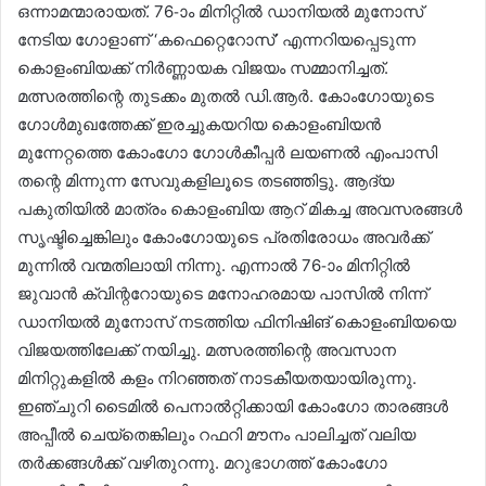
ഒന്നാമന്മാരായത്. 76-ാം മിനിറ്റിൽ ഡാനിയൽ മുനോസ്
നേടിയ ഗോളാണ് ‘കഫെറ്റെറോസ്’ എന്നറിയപ്പെടുന്ന
കൊളംബിയക്ക് നിർണ്ണായക വിജയം സമ്മാനിച്ചത്.
മത്സരത്തിന്റെ തുടക്കം മുതൽ ഡി.ആർ. കോംഗോയുടെ
ഗോൾമുഖത്തേക്ക് ഇരച്ചുകയറിയ കൊളംബിയൻ
മുന്നേറ്റത്തെ കോംഗോ ഗോൾകീപ്പർ ലയണൽ എംപാസി
തന്റെ മിന്നുന്ന സേവുകളിലൂടെ തടഞ്ഞിട്ടു. ആദ്യ
പകുതിയിൽ മാത്രം കൊളംബിയ ആറ് മികച്ച അവസരങ്ങൾ
സൃഷ്ടിച്ചെങ്കിലും കോംഗോയുടെ പ്രതിരോധം അവർക്ക്
മുന്നിൽ വന്മതിലായി നിന്നു. എന്നാൽ 76-ാം മിനിറ്റിൽ
ജുവാൻ ക്വിന്ററോയുടെ മനോഹരമായ പാസിൽ നിന്ന്
ഡാനിയൽ മുനോസ് നടത്തിയ ഫിനിഷിങ് കൊളംബിയയെ
വിജയത്തിലേക്ക് നയിച്ചു. മത്സരത്തിന്റെ അവസാന
മിനിറ്റുകളിൽ കളം നിറഞ്ഞത് നാടകീയതയായിരുന്നു.
ഇഞ്ചുറി ടൈമിൽ പെനാൽറ്റിക്കായി കോംഗോ താരങ്ങൾ
അപ്പീൽ ചെയ്തെങ്കിലും റഫറി മൗനം പാലിച്ചത് വലിയ
തർക്കങ്ങൾക്ക് വഴിതുറന്നു. മറുഭാഗത്ത് കോംഗോ