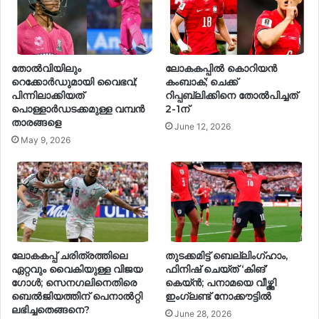
തോൽവിയിലും
ലോകകപ്പിൽ കൊറിയൻ
റെക്കോർഡുമായി വൈഭവ്;
കംബാക്; ചെക്ക്
പിന്നിലാക്കിയത്
റിപ്പബ്ലിക്കിനെ തോൽപിച്ചത്
പൊള്ളാർഡടക്കമുള്ള വമ്പൻ
2-1ന്
താരങ്ങളെ
June 12, 2026
May 9, 2026
ലോകകപ്പ് ചരിത്രത്തിലെ
തുടക്കമിട്ട് ബെല്ലിംഗ്ഹാം,
ഏറ്റവും വൈകിയുള്ള വിജയ
ഫിനിഷ് ചെയ്ത് ‘കിങ്’
ഗോൾ; സെനഗലിനെതിരെ
കെയ്ൻ; പനാമയെ വീഴ്ത്തി
ബെൽജിയത്തിന് പെനാൽറ്റി
ഇംഗ്ലണ്ട് നോക്കൗട്ടിൽ
ലഭിച്ചതെങ്ങനെ?
June 28, 2026