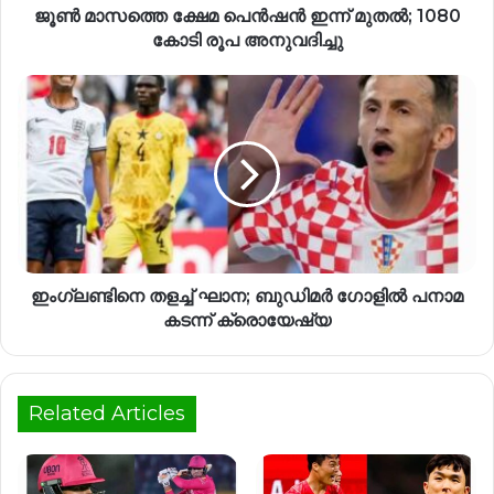
ജൂൺ മാസത്തെ ക്ഷേമ പെൻഷൻ ഇന്ന് മുതൽ; 1080
കോടി രൂപ അനുവദിച്ചു
ഇംഗ്ലണ്ടിനെ തളച്ച് ഘാന; ബുഡിമർ ഗോളിൽ പനാമ
കടന്ന് ക്രൊയേഷ്യ
Related Articles