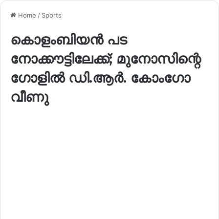
Home
/
Sports
കൊളംബിയൻ പട
നോക്കൗട്ടിലേക്ക്; മുനോസിന്റെ
ഗോളിൽ ഡി.ആർ. കോംഗോ
വീണു