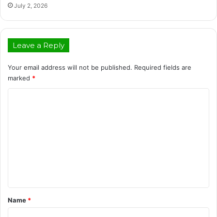
July 2, 2026
Leave a Reply
Your email address will not be published.
Required fields are
marked
*
C
o
m
m
e
n
t
*
Name
*