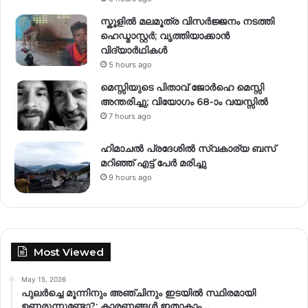
സ്കൂളിൽ മലമൂത്ര വിസർജ്ജനം നടത്തി
ഹെഡ്മാസ്റ്റർ; വൃത്തിയാക്കാൻ
വിദ്യാർഥികൾ
5 hours ago
മെസ്സിയുടെ പിതാവ് ജോർഹെ മെസ്സി
അന്തരിച്ചു; വിയോഗം 68-ാം വയസ്സിൽ
7 hours ago
ഹിമാചല്‍ പ്രദേശില്‍ സ്വകാര്യ ബസ്
മറിഞ്ഞ് എട്ട് പേര്‍ മരിച്ചു
9 hours ago
Most Viewed
May 15, 2026
പുലർച്ചെ മൂന്നിനും അഞ്ചിനും ഇടയിൽ സ്ഥിരമായി
ഉണരുന്നുണ്ടോ?; കാരണങ്ങള്‍ ഇതാകാം…