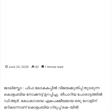
June 24, 2026
92
1 minute read
ജാലിസ്കോ : ഫിഫ ലോകകപ്പിൽ വിജയക്കുതിപ്പ് തുടരുന്ന
കൊളംബിയ നോക്കൗട്ട് ഉറപ്പിച്ചു. തീപാറിയ പോരാട്ടത്തിൽ
ഡി.ആർ. കോംഗോയെ ഏകപക്ഷീയമായ ഒരു ഗോളിന്
മറികടന്നാണ് കൊളംബിയ ഗ്രൂപ്പ് കെ-യിൽ