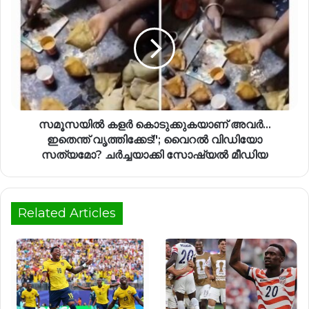
സമൂസയിൽ കളർ കൊടുക്കുകയാണ് അവർ…
ഇതെന്ത് വൃത്തിക്കേട്!'; വൈറൽ വിഡിയോ
സത്യമോ? ചർച്ചയാക്കി സോഷ്യൽ മീഡിയ
Related Articles