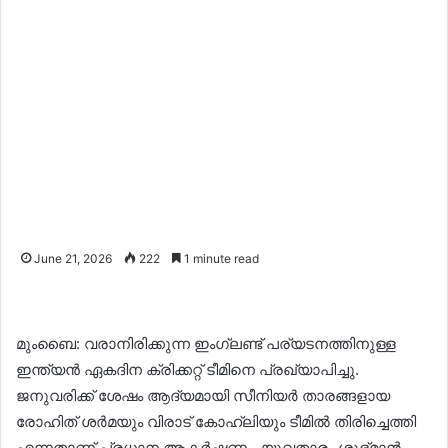
June 21, 2026
222
1 minute read
മുംബൈ: വരാനിരിക്കുന്ന ഇംഗ്ലണ്ട് പര്യടനത്തിനുള്ള
ഇന്ത്യൻ ഏകദിന ക്രിക്കറ്റ് ടീമിനെ പ്രഖ്യാപിച്ചു.
ജനുവരിക്ക് ശേഷം ആദ്യമായി സീനിയർ താരങ്ങളായ
രോഹിത് ശർമയും വിരാട് കോഹ്‌ലിയും ടീമിൽ തിരിച്ചെത്തി
എന്നതാണ് പ്രധാന ആകർഷണം. യുവതാരം ശുഭ്മാൻ