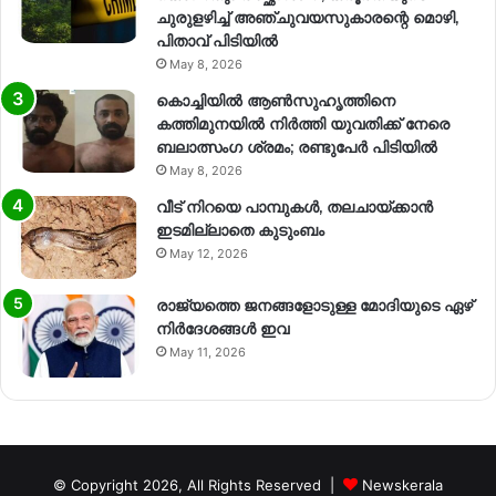
ചുരുളഴിച്ച് അഞ്ചുവയസുകാരന്റെ മൊഴി,
പിതാവ് പിടിയിൽ
May 8, 2026
കൊച്ചിയിൽ ആൺസുഹൃത്തിനെ
കത്തിമുനയിൽ നിർത്തി യുവതിക്ക് നേരെ
ബലാത്സംഗ​ ശ്രമം; രണ്ടുപേർ പിടിയിൽ
May 8, 2026
വീട് നിറയെ പാമ്പുകൾ, തലചായ്ക്കാൻ
ഇടമില്ലാതെ കുടുംബം
May 12, 2026
രാജ്യത്തെ ജനങ്ങളോടുള്ള മോദിയുടെ ഏഴ്
നിര്‍ദേശങ്ങള്‍ ഇവ
May 11, 2026
© Copyright 2026, All Rights Reserved |
Newskerala