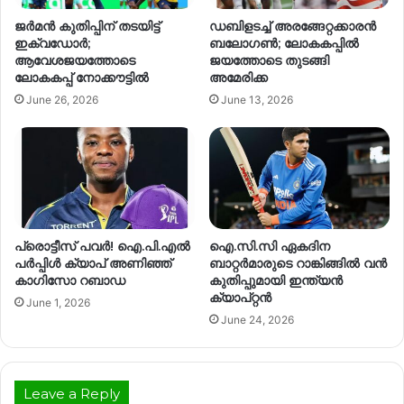
ജർമൻ കുതിപ്പിന് തടയിട്ട്
ഡബിളടച്ച് അരങ്ങേറ്റക്കാരൻ
ഇക്വഡോർ;
ബലോഗൺ; ലോകകപ്പിൽ
ആവേശജയത്തോടെ
ജയത്തോടെ തുടങ്ങി
ലോകകപ്പ് നോക്കൗട്ടിൽ
അമേരിക്ക
June 26, 2026
June 13, 2026
പ്രൊട്ടീസ് പവർ! ഐ.പി.എൽ
ഐ.സി.സി ഏകദിന
പർപ്പിൾ ക്യാപ് അണിഞ്ഞ്
ബാറ്റർമാരുടെ റാങ്കിങ്ങിൽ വൻ
കാഗിസോ റബാഡ
കുതിപ്പുമായി ഇന്ത്യൻ
ക്യാപ്റ്റൻ
June 1, 2026
June 24, 2026
Leave a Reply