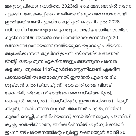
മറ്റൊരു പ്രധാന വാർത്ത. 2023ൽ അഹമ്മദാബാദിൽ നടന്ന
ഏകദിന ലോകകപ്പ് ഫൈനലിലാണ് ബുംറ അവസാനമായി
ഇന്ത്യക്ക് വേണ്ടി ഏകദിനം കളിച്ചത്. ഐ.പി.എൽ 2026
സീസണിന് ശേഷമുള്ള ബുംറയുടെ ആദ്യ ദേശീയ ദൗത്യം
കൂടിയാണിത്. അയർലൻഡിനെതിരായ രണ്ട് ട്വന്റി 20
മത്സരങ്ങളോടെയാണ് ഇന്ത്യയുടെ യൂറോപ്പ് പര്യടനം
ആരംഭിക്കുന്നത്. തുടർന്ന് ഇംഗ്ലണ്ടിനെതിരെ അഞ്ച്
ട്വന്റി 20യും മൂന്ന് ഏകദിനങ്ങളും അടങ്ങുന്ന പരമ്പര
കളിക്കും. ജൂലൈ 14ന് എഡ്ജ്ബാസ്റ്റണിലാണ് ഏകദിന
പരമ്പരയ്ക്ക് തുടക്കമാകുന്നത്. ഇന്ത്യൻ ഏകദിന ടീം:
ശുഭ്മാൻ ഗിൽ (ക്യാപ്റ്റൻ), രോഹിത് ശർമ, വിരാട്
കോഹ്‌ലി, ശ്രേയസ് അയ്യർ (വൈസ് ക്യാപ്റ്റൻ),
കെ.എൽ. രാഹുൽ (വിക്കറ്റ് കീപ്പർ), ഇഷാൻ കിഷൻ (വിക്കറ്റ്
കീപ്പർ), വാഷിംഗ്ടൺ സുന്ദർ, അക്സർ പട്ടേൽ, നിതീഷ്
കുമാർ റെഡ്ഡി, കുൽദീപ് യാദവ്, ജസ്പ്രീത് ബുംറ, പ്രസിദ്ധ്
കൃഷ്ണ, ഹർഷിത് റാണ, അർഷദീപ് സിങ്, ഗുർനൂർ ബ്രാർ.
ഇംഗ്ലണ്ട് പര്യടനത്തിന്റെ പൂർണ്ണ ഷെഡ്യൂൾ: ട്വന്റി 20