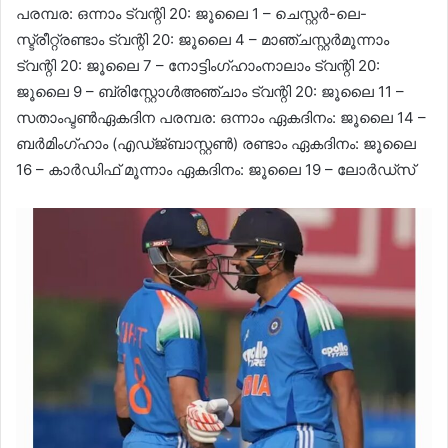
പരമ്പര: ഒന്നാം ട്വന്റി 20: ജൂലൈ 1 – ചെസ്റ്റർ-ലെ-
സ്ട്രീറ്റ്രണ്ടാം ട്വന്റി 20: ജൂലൈ 4 – മാഞ്ചസ്റ്റർമൂന്നാം
ട്വന്റി 20: ജൂലൈ 7 – നോട്ടിംഗ്ഹാംനാലാം ട്വന്റി 20:
ജൂലൈ 9 – ബ്രിസ്റ്റോൾഅഞ്ചാം ട്വന്റി 20: ജൂലൈ 11 –
സതാംപ്ടൺഏകദിന പരമ്പര: ഒന്നാം ഏകദിനം: ജൂലൈ 14 –
ബർമിംഗ്ഹാം (എഡ്ജ്ബാസ്റ്റൺ) രണ്ടാം ഏകദിനം: ജൂലൈ
16 – കാർഡിഫ് മൂന്നാം ഏകദിനം: ജൂലൈ 19 – ലോർഡ്‌സ്