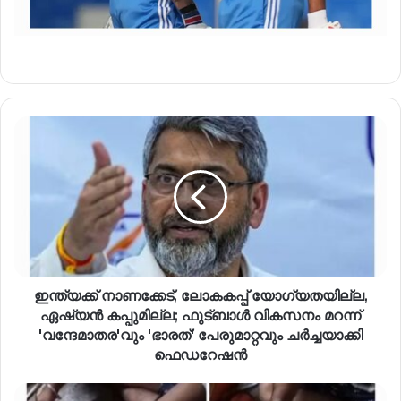
ഇന്ത്യക്ക് നാണക്കേട്, ലോകകപ്പ് യോഗ്യതയില്ല,
ഏഷ്യൻ കപ്പുമില്ല; ഫുട്ബാൾ വികസനം മറന്ന്
'വന്ദേമാതര'വും 'ഭാരത്' പേരുമാറ്റവും ചർച്ചയാക്കി
ഫെഡറേഷൻ