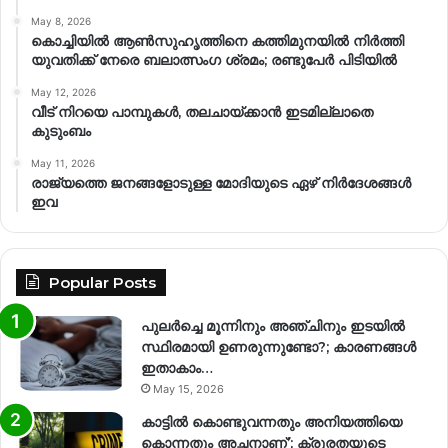
May 8, 2026
കൊച്ചിയിൽ ആൺസുഹൃത്തിനെ കത്തിമുനയിൽ നിർത്തി
യുവതിക്ക് നേരെ ബലാത്സംഗ​ ശ്രമം; രണ്ടുപേർ പിടിയിൽ
May 12, 2026
വീട് നിറയെ പാമ്പുകൾ, തലചായ്ക്കാൻ ഇടമില്ലാതെ
കുടുംബം
May 11, 2026
രാജ്യത്തെ ജനങ്ങളോടുള്ള മോദിയുടെ ഏഴ് നിര്‍ദേശങ്ങള്‍
ഇവ
Popular Posts
പുലർച്ചെ മൂന്നിനും അഞ്ചിനും ഇടയിൽ
സ്ഥിരമായി ഉണരുന്നുണ്ടോ?; കാരണങ്ങള്‍
ഇതാകാം…
May 15, 2026
കാട്ടിൽ കൊണ്ടുവന്നതും അനിയത്തിയെ
കൊന്നതും അച്ഛനാണ്’; ക്രൂരതയുടെ