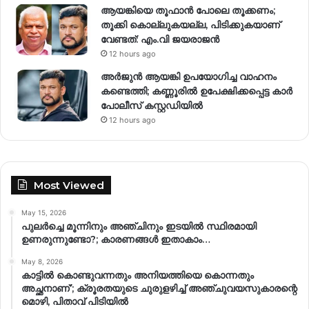
ആയങ്കിയെ തൂഫാൻ പോലെ തൂക്കണം;
തൂക്കി കൊല്ലുകയല്ല, പിടിക്കുകയാണ്
വേണ്ടത്: എം.വി ജയരാജൻ
12 hours ago
അർജുൻ ആയങ്കി ഉപയോഗിച്ച വാഹനം
കണ്ടെത്തി; കണ്ണൂരിൽ ഉപേക്ഷിക്കപ്പെട്ട കാർ
പോലീസ് കസ്റ്റഡിയിൽ
12 hours ago
Most Viewed
May 15, 2026
പുലർച്ചെ മൂന്നിനും അഞ്ചിനും ഇടയിൽ സ്ഥിരമായി
ഉണരുന്നുണ്ടോ?; കാരണങ്ങള്‍ ഇതാകാം…
May 8, 2026
കാട്ടിൽ കൊണ്ടുവന്നതും അനിയത്തിയെ കൊന്നതും
അച്ഛനാണ്’; ക്രൂരതയുടെ ചുരുളഴിച്ച് അഞ്ചുവയസുകാരന്റെ
മൊഴി, പിതാവ് പിടിയിൽ