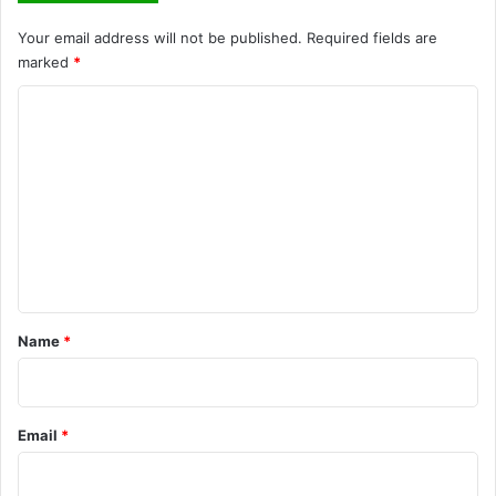
Your email address will not be published.
Required fields are
marked
*
C
o
m
m
e
n
t
*
Name
*
Email
*