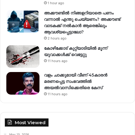
1 hour ago
അക്കൗണ്ടില്‍ നിങ്ങളറിയാതെ പണം
വന്നാല്‍ എന്തു ചെയ്യണം? അക്കൗണ്ട്
വാടകക്ക് നല്‍കാന്‍ ആരെങ്കിലും
ആവശ്യപ്പെട്ടാലോ?
2 hours ago
കോഴിക്കോട് കുറ്റ്യാടിയിൽ മൂന്ന്
യുവാക്കൾക്ക് വെട്ടേറ്റു
11 hours ago
വളം ചാക്കുമായി വീണ് 45കാരൻ
മരണപ്പെട്ട സംഭവത്തിൽ
അയൽവാസിക്കെതിരെ കേസ്
11 hours ago
Most Viewed
May 15, 2026