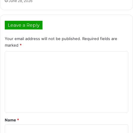
June 28, 2026
Leave a Reply
Your email address will not be published.
Required fields are
marked
*
C
o
m
m
e
n
t
*
Name
*