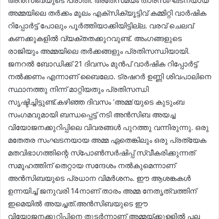
അൻസിബയുടെ പരാതി. അതേസമയം താരസംഘടനയായ
അമ്മയിലെ തര്‍ക്കം മൂലം എക്‌സിക്യൂട്ടിവ് കമ്മിറ്റി വാർഷിക
റിപ്പോർട്ട്‌ പോലും പൂർത്തിയാക്കിയിട്ടില്ല. വരവ് ചെലവ്
കണക്കുകളിൽ വ്യക്തതക്കുറവുണ്ട്. അംഗങ്ങളുടെ
രാജിയും അമ്മയിലെ തർക്കങ്ങളും പ്രതിസന്ധിയായി.
ജനറൽ ബോഡിക്ക് 21 ദിവസം മുൻപ് വാർഷിക റിപ്പോർട്ട്‌
നൽക്കണം എന്നാണ് ബൈലോ. ട്രഷറർ ഉണ്ണി ശിവപാലിനെ
സ്ഥാനത്തു നിന്ന് മാറ്റിയതും പ്രതിസന്ധി
സൃഷ്ടിച്ചിട്ടുണ്ട്.കഴിഞ്ഞ ദിവസം ‘അമ്മ’യുടെ കുടുംബ
സംഗമവുമായി ബന്ധപ്പെട്ട് നടി അൻസിബ അയച്ച
വിയോജനക്കുറിപ്പിലെ വിവരങ്ങൾ പുറത്തു വന്നിരുന്നു. ഒരു
മതേതര സംഘടനയായ അമ്മ ഏതെങ്കിലും ഒരു പ്രത്യേക
മതവിഭാഗത്തിന്റെ സ്പോൺസർഷിപ്പ് സ്വീകരിക്കുന്നത്
സമൂഹത്തിന് തെറ്റായ സന്ദേശം നൽകുമെന്നാണ്
അൻസിബയുടെ പ്രധാന വിമർശനം. ഈ ആശങ്കകൾ
ഉന്നയിച്ച് ജനുവരി 14നാണ് താരം അമ്മ നേതൃത്വത്തിന്
ഇമെയിൽ അയച്ചത്.അൻസിബയുടെ ഈ
വിയോജനക്കുറിപ്പിനെ തുടർന്നാണ് അമ്മയ്ക്കുള്ളിൽ പല