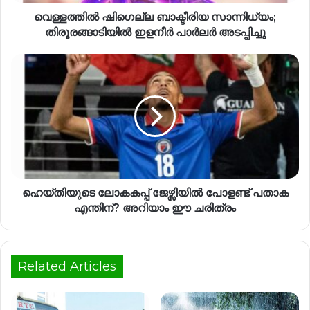
വെള്ളത്തിൽ ഷിഗെല്ല ബാക്ടീരിയ സാന്നിധ്യം;
തിരൂരങ്ങാടിയിൽ ഇളനീർ പാർലർ അടപ്പിച്ചു
ഹെയ്തിയുടെ ലോകകപ്പ് ജേഴ്സിയിൽ പോളണ്ട് പതാക
എന്തിന്? അറിയാം ഈ ചരിത്രം
Related Articles