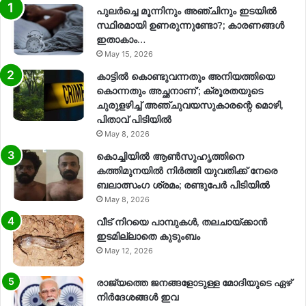
പുലർച്ചെ മൂന്നിനും അഞ്ചിനും ഇടയിൽ
സ്ഥിരമായി ഉണരുന്നുണ്ടോ?; കാരണങ്ങള്‍
ഇതാകാം…
May 15, 2026
കാട്ടിൽ കൊണ്ടുവന്നതും അനിയത്തിയെ
കൊന്നതും അച്ഛനാണ്’; ക്രൂരതയുടെ
ചുരുളഴിച്ച് അഞ്ചുവയസുകാരന്റെ മൊഴി,
പിതാവ് പിടിയിൽ
May 8, 2026
കൊച്ചിയിൽ ആൺസുഹൃത്തിനെ
കത്തിമുനയിൽ നിർത്തി യുവതിക്ക് നേരെ
ബലാത്സംഗ​ ശ്രമം; രണ്ടുപേർ പിടിയിൽ
May 8, 2026
വീട് നിറയെ പാമ്പുകൾ, തലചായ്ക്കാൻ
ഇടമില്ലാതെ കുടുംബം
May 12, 2026
രാജ്യത്തെ ജനങ്ങളോടുള്ള മോദിയുടെ ഏഴ്
നിര്‍ദേശങ്ങള്‍ ഇവ