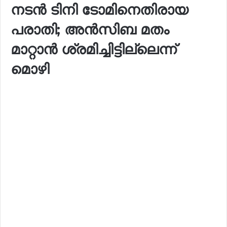
നടൻ ടിനി ടോമിനെതിരായ
പരാതി; അൻസിബ മതം
മാറ്റാൻ ശ്രമിച്ചിട്ടില്ലെന്ന്
മൊഴി