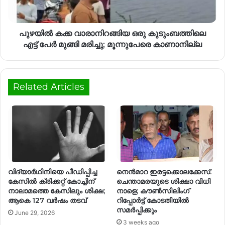
പുഴയിൽ കക്ക വാരാനിറങ്ങിയ ഒരു കുടുംബത്തിലെ
എട്ട് പേര്‍ മുങ്ങി മരിച്ചു; മൂന്നുപേരെ കാണാനില്ല
Related Articles
വിദ്യാർഥിനിയെ പീഡിപ്പിച്ച
നെന്‍മാറ ഇരട്ടക്കൊലക്കേസ്:
കേസിൽ ക്രിക്കറ്റ് കോച്ചിന്
ചെന്താമരയുടെ ശിക്ഷാ വിധി
നാലാമത്തെ കേസിലും ശിക്ഷ;
നാളെ; കൗണ്‍സിലിംഗ്
ആകെ 127 വർഷം തടവ്
റിപ്പോര്‍ട്ട് കോടതിയില്‍
സമര്‍പ്പിക്കും
June 29, 2026
3 weeks ago