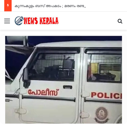
കുന്നംകുളം ബസ് അപകടം ; മരണം രണ്ടായി, 20 ലേറെ പേർക്ക് പരിക്ക്
Menu
Se