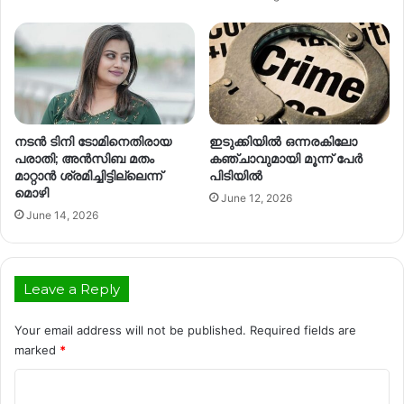
നടൻ ടിനി ടോമിനെതിരായ
ഇടുക്കിയിൽ ഒന്നരകിലോ
പരാതി; അൻസിബ മതം
കഞ്ചാവുമായി മൂന്ന് പേർ
മാറ്റാൻ ശ്രമിച്ചിട്ടില്ലെന്ന്
പിടിയിൽ
മൊഴി
June 12, 2026
June 14, 2026
Leave a Reply
Your email address will not be published.
Required fields are
marked
*
C