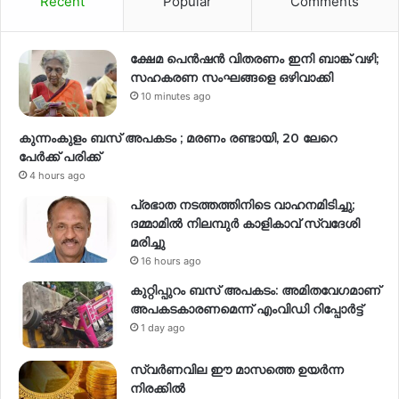
Recent
Popular
Comments
ക്ഷേമ പെൻഷൻ വിതരണം ഇനി ബാങ്ക് വഴി;
സഹകരണ സംഘങ്ങളെ ഒഴിവാക്കി
10 minutes ago
കുന്നംകുളം ബസ് അപകടം ; മരണം രണ്ടായി, 20 ലേറെ
പേർക്ക് പരിക്ക്
4 hours ago
പ്രഭാത നടത്തത്തിനിടെ വാഹനമിടിച്ചു;
ദമ്മാമിൽ നിലമ്പുർ കാളികാവ് സ്വദേശി
മരിച്ചു
16 hours ago
കുറ്റിപ്പുറം ബസ് അപകടം: അമിതവേഗമാണ്
അപകടകാരണമെന്ന് എംവിഡി റിപ്പോർട്ട്
1 day ago
സ്വര്‍ണവില ഈ മാസത്തെ ഉയര്‍ന്ന
നിരക്കില്‍