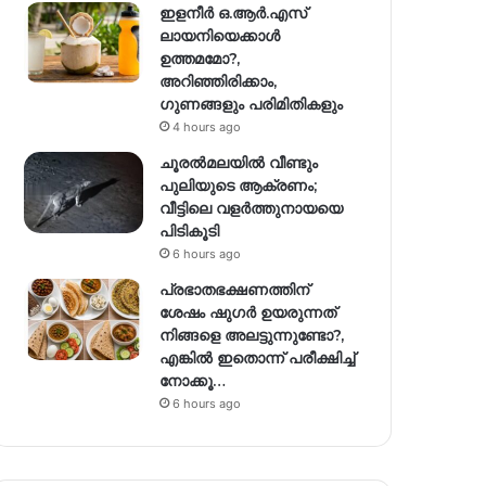
ഇളനീർ ഒ.ആർ.എസ്
ലായനിയെക്കാൾ
ഉത്തമമോ?,
അറിഞ്ഞിരിക്കാം,
ഗുണങ്ങളും പരിമിതികളും
4 hours ago
ചൂരൽമലയിൽ വീണ്ടും
പുലിയുടെ ആക്രണം;
വീട്ടിലെ വളർത്തുനായയെ
പിടികൂടി
6 hours ago
പ്രഭാതഭക്ഷണത്തിന്
ശേഷം ഷുഗർ ഉയരുന്നത്
നിങ്ങളെ അലട്ടുന്നുണ്ടോ?,
എങ്കിൽ ഇതൊന്ന് പരീക്ഷിച്ച്
നോക്കൂ…
6 hours ago