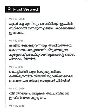
Most Viewed
May 15, 2026
പുലർച്ചെ മൂന്നിനും അഞ്ചിനും ഇടയിൽ
സ്ഥിരമായി ഉണരുന്നുണ്ടോ?; കാരണങ്ങള്‍
ഇതാകാം…
May 8, 2026
കാട്ടിൽ കൊണ്ടുവന്നതും അനിയത്തിയെ
കൊന്നതും അച്ഛനാണ്’; ക്രൂരതയുടെ
ചുരുളഴിച്ച് അഞ്ചുവയസുകാരന്റെ മൊഴി,
പിതാവ് പിടിയിൽ
May 8, 2026
കൊച്ചിയിൽ ആൺസുഹൃത്തിനെ
കത്തിമുനയിൽ നിർത്തി യുവതിക്ക് നേരെ
ബലാത്സംഗ​ ശ്രമം; രണ്ടുപേർ പിടിയിൽ
May 12, 2026
വീട് നിറയെ പാമ്പുകൾ, തലചായ്ക്കാൻ
ഇടമില്ലാതെ കുടുംബം
May 11, 2026