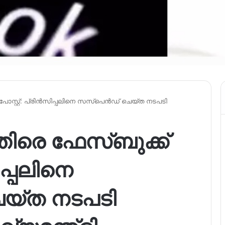
പോസ്റ്റ്: പ്രിന്‍സിപ്പലിനെ സസ്പെന്‍ഡ് ചെയ്ത നടപടി
െതിരെ ഫേസ്ബുക്ക്
ിപ്പലിനെ
െയ്ത നടപടി