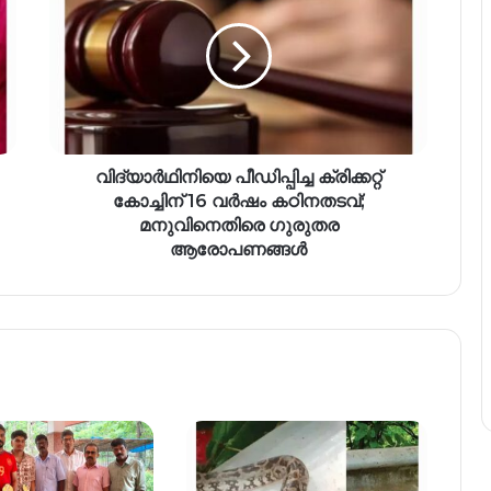
വിദ്യാർഥിനിയെ പീഡിപ്പിച്ച ക്രിക്കറ്റ്
കോച്ചിന് 16 വർഷം കഠിനതടവ്;
മനുവിനെതിരെ ഗുരുതര
ആരോപണങ്ങൾ