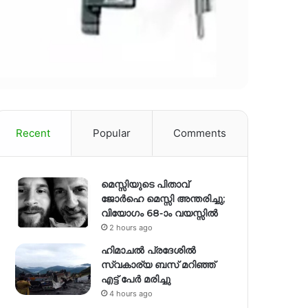
Recent
Popular
Comments
മെസ്സിയുടെ പിതാവ്
ജോർഹെ മെസ്സി അന്തരിച്ചു;
വിയോഗം 68-ാം വയസ്സിൽ
2 hours ago
ഹിമാചല്‍ പ്രദേശില്‍
സ്വകാര്യ ബസ് മറിഞ്ഞ്
എട്ട് പേര്‍ മരിച്ചു
4 hours ago