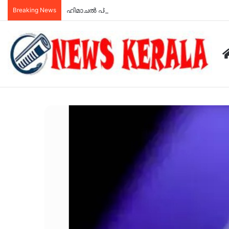
Breaking News
ഹിമാചല്‍ പ്രദേശില്‍ സ്വകാര്യ ബസ് മറിഞ്ഞ് എട്ട് പേ