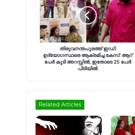
തിരുവനന്തപുരത്ത് ഇഡി
ഉദ്യോഗസ്ഥരെ ആക്രമിച്ച കേസ്: ആറ്
പേർ കൂടി അറസ്റ്റിൽ, ഇതോടെ 25 പേർ
പിടിയിൽ
Related Articles