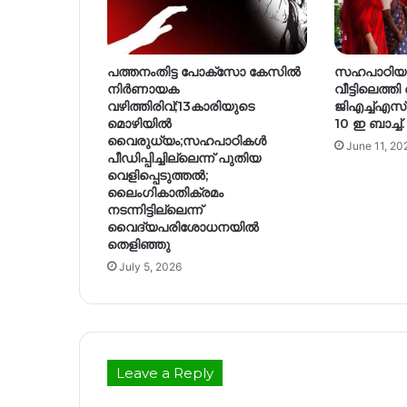
പത്തനംതിട്ട പോക്സോ കേസിൽ
സഹപാഠിയു
നിർണായക
വീട്ടിലെത്തി
വഴിത്തിരിവ്;13കാരിയുടെ
ജിഎച്ച്എസ
മൊഴിയിൽ
10 ഇ ബാച്ച്.
വൈരുധ്യം;സഹപാഠികൾ
June 11, 20
പീഡിപ്പിച്ചില്ലെന്ന് പുതിയ
വെളിപ്പെടുത്തൽ;
ലൈംഗികാതിക്രമം
നടന്നിട്ടില്ലെന്ന്
വൈദ്യപരിശോധനയിൽ
തെളിഞ്ഞു
July 5, 2026
Leave a Reply