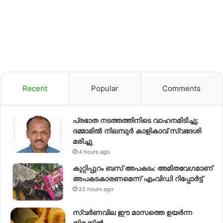
Recent
Popular
Comments
പ്രഭാത നടത്തത്തിനിടെ വാഹനമിടിച്ചു;
ദമ്മാമിൽ നിലമ്പുർ കാളികാവ് സ്വദേശി
മരിച്ചു
4 hours ago
കുറ്റിപ്പുറം ബസ് അപകടം: അമിതവേഗമാണ്
അപകടകാരണമെന്ന് എംവിഡി റിപ്പോർട്ട്
22 hours ago
സ്വര്‍ണവില ഈ മാസത്തെ ഉയര്‍ന്ന
നിരക്കില്‍