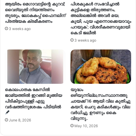
ആയിരം മെഗാവാട്ടിന്റെ കുറവ്;
പിശകുകൾ സംഭവിച്ചാൽ
വൈദ്യുതി നിയന്ത്രണം
കുട്ടികളെ തിരുത്തണം,
തുടരും, ലോകകപ്പ് ഫൈനലിന്
അല്ലെങ്കിൽ അവർ മയ,
പ്രത്യേക ക്രമീകരണം
കുയി, പുയ എന്നൊക്കെയാവും
പറയുക’; വിശദീകരണവുമായി
3 weeks ago
കെ.ടി ജലീൽ
3 weeks ago
കൊലപാതക കേസിൽ
യുദ്ധം
ജാമ്യത്തിൽ ഇറങ്ങി മുങ്ങിയ
ഒഴിയുന്നില്ല,സംസ്ഥാനത്തു
പിടികിട്ടാപുള്ളി എട്ടു
ചായക്ക് 16 ആയി വില കുതിച്ചു
വർഷത്തിനുശേഷം പിടിയിൽ
കയറി, ചെറു കടികൾക്കും വില
വർധിച്ചു, ഊണും കൈ
വിടുന്നു..
June 8, 2026
May 10, 2026