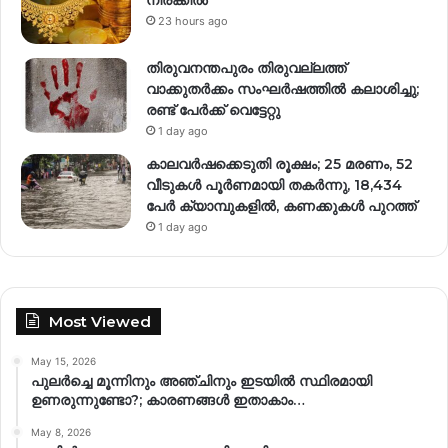
23 hours ago
തിരുവനന്തപുരം തിരുവല്ലത്ത്
വാക്കുതർക്കം സംഘർഷത്തിൽ കലാശിച്ചു;
രണ്ട് പേർക്ക് വെട്ടേറ്റു
1 day ago
കാലവർഷക്കെടുതി രൂക്ഷം; 25 മരണം, 52
വീ‌ടുകൾ പൂർണമായി തകർന്നു, 18,434
പേർ ക്യാമ്പുകളിൽ, കണക്കുകൾ പുറത്ത്
1 day ago
Most Viewed
May 15, 2026
പുലർച്ചെ മൂന്നിനും അഞ്ചിനും ഇടയിൽ സ്ഥിരമായി
ഉണരുന്നുണ്ടോ?; കാരണങ്ങള്‍ ഇതാകാം…
May 8, 2026