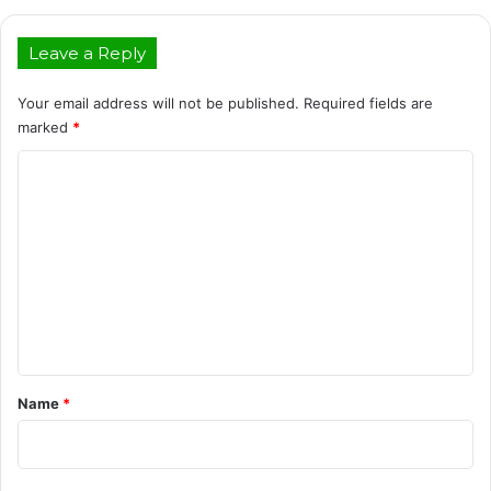
Leave a Reply
Your email address will not be published.
Required fields are
marked
*
C
o
m
m
e
n
t
*
Name
*