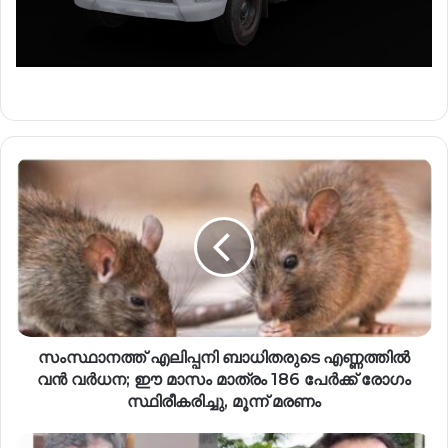
സംസ്ഥാനത്ത് എലിപ്പനി ബാധിതരുടെ എണ്ണത്തിൽ
വൻ വർധന; ഈ മാസം മാത്രം 186 പേർക്ക് രോഗം
സ്ഥിരീകരിച്ചു, മൂന്ന് മരണം