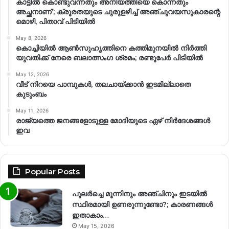
കാട്ടിൽ കൊണ്ടുവന്നതും അനിയത്തിയെ കൊന്നതും
അച്ഛനാണ്’; ക്രൂരതയുടെ ചുരുളഴിച്ച് അഞ്ചുവയസുകാരന്റെ
മൊഴി, പിതാവ് പിടിയിൽ
May 8, 2026
കൊച്ചിയിൽ ആൺസുഹൃത്തിനെ കത്തിമുനയിൽ നിർത്തി
യുവതിക്ക് നേരെ ബലാത്സംഗ​ ശ്രമം; രണ്ടുപേർ പിടിയിൽ
May 12, 2026
വീട് നിറയെ പാമ്പുകൾ, തലചായ്ക്കാൻ ഇടമില്ലാതെ
കുടുംബം
May 11, 2026
രാജ്യത്തെ ജനങ്ങളോടുള്ള മോദിയുടെ ഏഴ് നിര്‍ദേശങ്ങള്‍
ഇവ
Popular Posts
പുലർച്ചെ മൂന്നിനും അഞ്ചിനും ഇടയിൽ
സ്ഥിരമായി ഉണരുന്നുണ്ടോ?; കാരണങ്ങള്‍
ഇതാകാം…
May 15, 2026