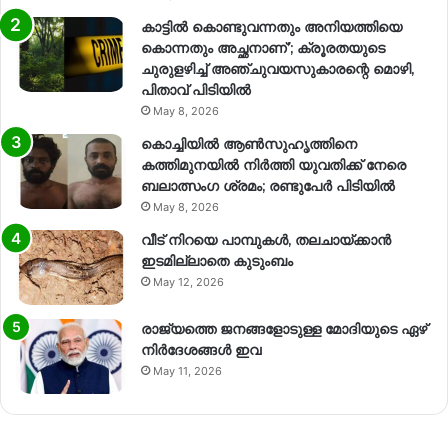
കാട്ടിൽ കൊണ്ടുവന്നതും അനിയത്തിയെ
കൊന്നതും അച്ഛനാണ്’; ക്രൂരതയുടെ
ചുരുളഴിച്ച് അഞ്ചുവയസുകാരന്റെ മൊഴി,
പിതാവ് പിടിയിൽ
May 8, 2026
കൊച്ചിയിൽ ആൺസുഹൃത്തിനെ
കത്തിമുനയിൽ നിർത്തി യുവതിക്ക് നേരെ
ബലാത്സംഗ​ ശ്രമം; രണ്ടുപേർ പിടിയിൽ
May 8, 2026
വീട് നിറയെ പാമ്പുകൾ, തലചായ്ക്കാൻ
ഇടമില്ലാതെ കുടുംബം
May 12, 2026
രാജ്യത്തെ ജനങ്ങളോടുള്ള മോദിയുടെ ഏഴ്
നിര്‍ദേശങ്ങള്‍ ഇവ
May 11, 2026