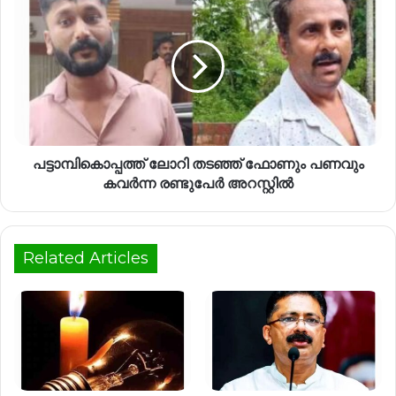
പട്ടാമ്പികൊപ്പത്ത് ലോറി തടഞ്ഞ് ഫോണും പണവും
കവർന്ന രണ്ടുപേർ അറസ്റ്റിൽ
Related Articles