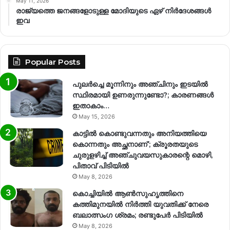
May 11, 2026
രാജ്യത്തെ ജനങ്ങളോടുള്ള മോദിയുടെ ഏഴ് നിര്‍ദേശങ്ങള്‍
ഇവ
Popular Posts
പുലർച്ചെ മൂന്നിനും അഞ്ചിനും ഇടയിൽ
സ്ഥിരമായി ഉണരുന്നുണ്ടോ?; കാരണങ്ങള്‍
ഇതാകാം…
May 15, 2026
കാട്ടിൽ കൊണ്ടുവന്നതും അനിയത്തിയെ
കൊന്നതും അച്ഛനാണ്’; ക്രൂരതയുടെ
ചുരുളഴിച്ച് അഞ്ചുവയസുകാരന്റെ മൊഴി,
പിതാവ് പിടിയിൽ
May 8, 2026
കൊച്ചിയിൽ ആൺസുഹൃത്തിനെ
കത്തിമുനയിൽ നിർത്തി യുവതിക്ക് നേരെ
ബലാത്സംഗ​ ശ്രമം; രണ്ടുപേർ പിടിയിൽ
May 8, 2026