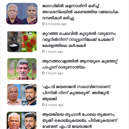
ലോഡ്ജിൽ കളനാശിനി കഴിച്ച്
അവശനിലയിൽ കണ്ടെത്തിയ വയോധിക
ദമ്പതികൾ മരിച്ചു
8 minutes ago
കുറഞ്ഞ ചെലവിൽ കൂടുതൽ വരുമാനം;
റബ്ബറിൽനിന്ന് റമ്പൂട്ടാനിലേക്ക് ചേക്കേറി
കേരളത്തിലെ കർഷകർ
7 hours ago
ആനത്താവളത്തിൽ ആനയുടെ കുത്തേറ്റ്
പാപ്പാന് ദാരുണാന്ത്യം
7 hours ago
‘എം.വി ജയരാജന്‍ സഖാവിനോടാണ്,
പിന്നില്‍ നിന്ന് കുത്തരുത്’: അര്‍ജുന്‍
ആയങ്കി
8 hours ago
ആയങ്കിയെ തൂഫാൻ പോലെ തൂക്കണം;
തൂക്കി കൊല്ലുകയല്ല, പിടിക്കുകയാണ്
വേണ്ടത്: എം.വി ജയരാജൻ