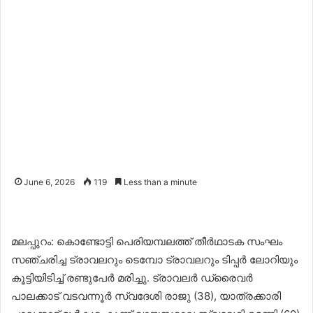
June 6, 2026
119
Less than a minute
മലപ്പുറം: കൊണ്ടോട്ടി പെരിയമ്പലത്ത് തീർഥാടക സംഘം
സഞ്ചരിച്ച ട്രാവലറും ടെമ്പോ ട്രാവലറും ടിപ്പർ ലോറിയും
കൂട്ടിയിടിച്ച് രണ്ടുപേർ മരിച്ചു. ട്രാവലർ ഡ്രൈവ‍ർ
പാലക്കാട് വടവന്നൂർ സ്വദേശി രാജു (38), യാത്രക്കാരി