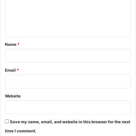
m
e
n
t
*
Name
*
Email
*
Website
Save my name, email, and website in this browser for the next
time I comment.