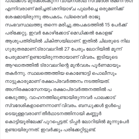
പാലക്കാട് മുർകശംകുന്ന് വായനശാല സ്വദേശി രമണി (60)
എന്നിവരാണ് മരിച്ചത്.ശനിയാഴ്ച പുലർച്ചെ ഒരുമണിക്ക്
ശേഷമായിരുന്നു അപകടം. ഡ്രൈവർ രാജു
സംഭവസ്ഥലത്തു തന്നെ മരിച്ചു.അപകടത്തിൽ 15 പേർക്ക്
പരിക്കേറ്റു. ഇവർ കോഴിക്കോട് മെഡിക്കൽ കോളജ്
ആശുപത്രിയിൽ ചികിത്സയിലാണ്. ഇതിൽ ചിലരുടെ നില
ഗുരുതരമാണ്.ട്രാവലറിൽ 27 പേരും ലോറിയിൽ മൂന്ന്
പേരുമാണ് ഉണ്ടായിരുന്നതായാണ് വിവരം. ഇടിയുടെ
ആഘാതത്തിൽ ട്രാവലറിന്റെ മുൻവശം പൂർണമായും
തകർന്നു. സ്ഥലത്തെത്തിയ കൊണ്ടോട്ടി പൊലീസും
നാട്ടുകാരുമാണ് രക്ഷാപ്രവർത്തനം നടത്തിയത്.
അഗ്നിരക്ഷാസേനയും രക്ഷാപ്രവർത്തനത്തിൽ പ​
ങ്കെടുത്തു. വാഹനത്തിലുണ്ടായിരുന്നവർ പാലക്കാട്
സ്വദേശികളാണെന്നാണ് വിവരം. ബന്ധുക്കൾ ഉൾപ്പെ​
ടെയുള്ളവരാണ് തീർഥാടനത്തിനായി കണ്ണൂർ
കൊട്ടിയൂരിലേക്ക് പുറപ്പെട്ടത്. ടിപ്പർ ലോറിയിൽ മൂന്നുപേർ
ഉണ്ടായിരുന്നത്. ഇവർക്കും പരിക്കേറ്റിട്ടുണ്ട്.