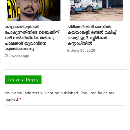
കാളവണ്ടിയുമായി
പ്രിയദർശിനി ബസിൽ
പോകുന്നതിനിടെ ബൈക്കിന്
കയ്യാങ്കളി; ബെൽ വലിച്ച്
വഴി നൽകിയില്ല, തർക്കം;
പൊട്ടിച്ചു; 3 സ്ത്രീകള്‍
പാലക്കാട് യുവാവിനെ
കസ്റ്റഡിയില്‍
കുത്തിക്കൊന്നു
June 30, 2026
2 weeks ago
Leave a Reply
Your email address will not be published.
Required fields are
marked
*
C
o
m