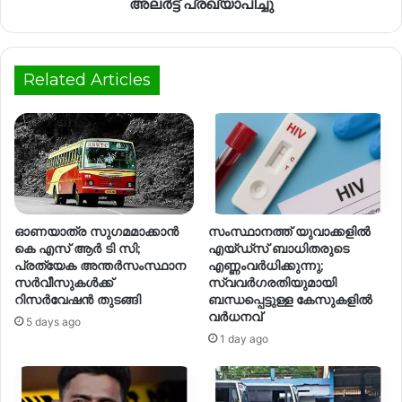
അലര്‍ട്ട് പ്രഖ്യാപിച്ചു
Related Articles
ഓണയാത്ര സുഗമമാക്കാന്‍
സംസ്ഥാനത്ത് യുവാക്കളിൽ
കെ എസ് ആര്‍ ടി സി;
എയ്ഡ്സ് ബാധിതരുടെ
പ്രത്യേക അന്തര്‍സംസ്ഥാന
എണ്ണംവർധിക്കുന്നു;
സര്‍വീസുകള്‍ക്ക്
സ്വവർഗരതിയുമായി
റിസര്‍വേഷന്‍ തുടങ്ങി
ബന്ധപ്പെട്ടുള്ള കേസുകളിൽ
വര്‍ധനവ്
5 days ago
1 day ago