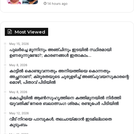
14 hours ago
Most Viewed
May 15, 2026
പുലർച്ചെ മൂന്നിനും അഞ്ചിനും ഇടയിൽ സ്ഥിരമായി
ഉണരുന്നുണ്ടോ?; കാരണങ്ങള്‍ ഇതാകാം…
May 8, 2026
കാട്ടിൽ കൊണ്ടുവന്നതും അനിയത്തിയെ കൊന്നതും
അച്ഛനാണ്’; ക്രൂരതയുടെ ചുരുളഴിച്ച് അഞ്ചുവയസുകാരന്റെ
മൊഴി, പിതാവ് പിടിയിൽ
May 8, 2026
കൊച്ചിയിൽ ആൺസുഹൃത്തിനെ കത്തിമുനയിൽ നിർത്തി
യുവതിക്ക് നേരെ ബലാത്സംഗ​ ശ്രമം; രണ്ടുപേർ പിടിയിൽ
May 12, 2026
വീട് നിറയെ പാമ്പുകൾ, തലചായ്ക്കാൻ ഇടമില്ലാതെ
കുടുംബം