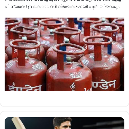
പി ഗ്യാസ് ഇ കെവൈസി വിജയകരമായി പൂർത്തിയാകും.