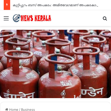
കുറ്റിപ്പുറം ബസ് അപകടം: അമിതവേഗമാണ് അപകടകാരണമെന്ന് എംവിഡി റിപ്പോർട്ട്
Menu
Se
Home
/
Business