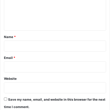
m
e
n
t
*
Name
*
Email
*
Website
Save my name, email, and website in this browser for the next
time I comment.