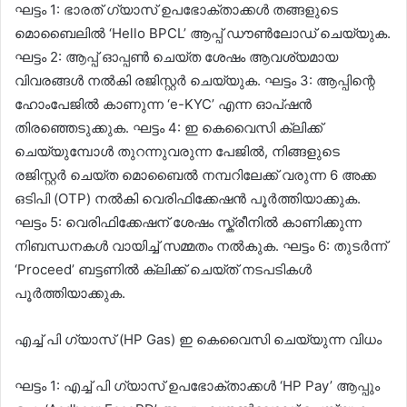
ഘട്ടം 1: ഭാരത് ഗ്യാസ് ഉപഭോക്താക്കൾ തങ്ങളുടെ
മൊബൈലിൽ ‘Hello BPCL’ ആപ്പ് ഡൗൺലോഡ് ചെയ്യുക.
ഘട്ടം 2: ആപ്പ് ഓപ്പൺ ചെയ്ത ശേഷം ആവശ്യമായ
വിവരങ്ങൾ നൽകി രജിസ്റ്റർ ചെയ്യുക. ഘട്ടം 3: ആപ്പിന്റെ
ഹോംപേജിൽ കാണുന്ന ‘e-KYC’ എന്ന ഓപ്ഷൻ
തിരഞ്ഞെടുക്കുക. ഘട്ടം 4: ഇ കെവൈസി ക്ലിക്ക്
ചെയ്യുമ്പോൾ തുറന്നുവരുന്ന പേജിൽ, നിങ്ങളുടെ
രജിസ്റ്റർ ചെയ്ത മൊബൈൽ നമ്പറിലേക്ക് വരുന്ന 6 അക്ക
ഒടിപി (OTP) നൽകി വെരിഫിക്കേഷൻ പൂർത്തിയാക്കുക.
ഘട്ടം 5: വെരിഫിക്കേഷന് ശേഷം സ്ക്രീനിൽ കാണിക്കുന്ന
നിബന്ധനകൾ വായിച്ച് സമ്മതം നൽകുക. ഘട്ടം 6: തുടർന്ന്
‘Proceed’ ബട്ടണിൽ ക്ലിക്ക് ചെയ്ത് നടപടികൾ
പൂർത്തിയാക്കുക.
എച്ച് പി ഗ്യാസ് (HP Gas) ഇ കെവൈസി ചെയ്യുന്ന വിധം
ഘട്ടം 1: എച്ച് പി ഗ്യാസ് ഉപഭോക്താക്കൾ ‘HP Pay’ ആപ്പും