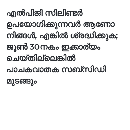
എൽപിജി സിലിണ്ടർ
ഉപയോഗിക്കുന്നവർ ആണോ
നിങ്ങൾ, എങ്കിൽ ശ്രദ്ധിക്കുക;
ജൂൺ 30നകം ഇക്കാര്യം
ചെയ്തില്ലെങ്കിൽ
പാചകവാതക സബ്‌സിഡി
മുടങ്ങും