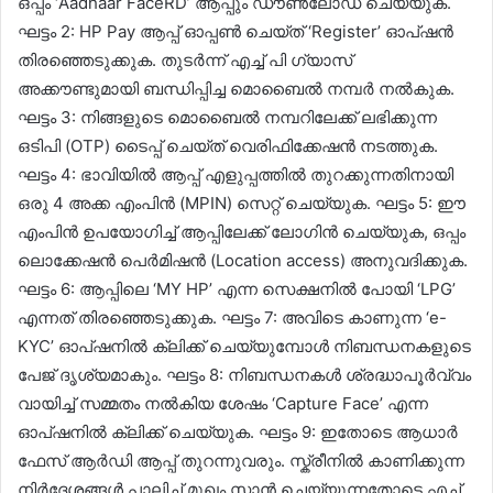
ഒപ്പം ‘Aadhaar FaceRD’ ആപ്പും ഡൗൺലോഡ് ചെയ്യുക.
ഘട്ടം 2: HP Pay ആപ്പ് ഓപ്പൺ ചെയ്ത് ‘Register’ ഓപ്ഷൻ
തിരഞ്ഞെടുക്കുക. തുടർന്ന് എച്ച് പി ഗ്യാസ്
അക്കൗണ്ടുമായി ബന്ധിപ്പിച്ച മൊബൈൽ നമ്പർ നൽകുക.
ഘട്ടം 3: നിങ്ങളുടെ മൊബൈൽ നമ്പറിലേക്ക് ലഭിക്കുന്ന
ഒടിപി (OTP) ടൈപ്പ് ചെയ്ത് വെരിഫിക്കേഷൻ നടത്തുക.
ഘട്ടം 4: ഭാവിയിൽ ആപ്പ് എളുപ്പത്തിൽ തുറക്കുന്നതിനായി
ഒരു 4 അക്ക എംപിൻ (MPIN) സെറ്റ് ചെയ്യുക. ഘട്ടം 5: ഈ
എംപിൻ ഉപയോഗിച്ച് ആപ്പിലേക്ക് ലോഗിൻ ചെയ്യുക, ഒപ്പം
ലൊക്കേഷൻ പെർമിഷൻ (Location access) അനുവദിക്കുക.
ഘട്ടം 6: ആപ്പിലെ ‘MY HP’ എന്ന സെക്ഷനിൽ പോയി ‘LPG’
എന്നത് തിരഞ്ഞെടുക്കുക. ഘട്ടം 7: അവിടെ കാണുന്ന ‘e-
KYC’ ഓപ്ഷനിൽ ക്ലിക്ക് ചെയ്യുമ്പോൾ നിബന്ധനകളുടെ
പേജ് ദൃശ്യമാകും. ഘട്ടം 8: നിബന്ധനകൾ ശ്രദ്ധാപൂർവ്വം
വായിച്ച് സമ്മതം നൽകിയ ശേഷം ‘Capture Face’ എന്ന
ഓപ്ഷനിൽ ക്ലിക്ക് ചെയ്യുക. ഘട്ടം 9: ഇതോടെ ആധാർ
ഫേസ് ആർഡി ആപ്പ് തുറന്നുവരും. സ്ക്രീനിൽ കാണിക്കുന്ന
നിർദേശങ്ങൾ പാലിച്ച് മുഖം സ്കാൻ ചെയ്യുന്നതോടെ എച്ച്