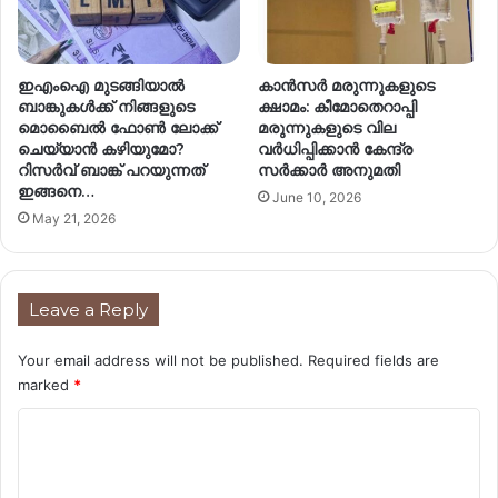
ഇഎംഐ മുടങ്ങിയാൽ
കാൻസർ മരുന്നുകളുടെ
ബാങ്കുകൾക്ക് നിങ്ങളുടെ
ക്ഷാമം: കീമോതെറാപ്പി
മൊബൈൽ ഫോൺ ലോക്ക്
മരുന്നുകളുടെ വില
ചെയ്യാൻ കഴിയുമോ?
വർധിപ്പിക്കാൻ കേന്ദ്ര
റിസര്‍വ് ബാങ്ക് പറയുന്നത്
സർക്കാർ അനുമതി
ഇങ്ങനെ…
June 10, 2026
May 21, 2026
Leave a Reply
Your email address will not be published.
Required fields are
marked
*
C
o
m