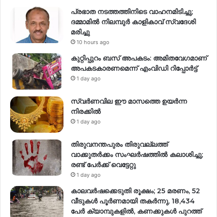
പ്രഭാത നടത്തത്തിനിടെ വാഹനമിടിച്ചു;
ദമ്മാമിൽ നിലമ്പുർ കാളികാവ് സ്വദേശി
മരിച്ചു
10 hours ago
കുറ്റിപ്പുറം ബസ് അപകടം: അമിതവേഗമാണ്
അപകടകാരണമെന്ന് എംവിഡി റിപ്പോർട്ട്
1 day ago
സ്വര്‍ണവില ഈ മാസത്തെ ഉയര്‍ന്ന
നിരക്കില്‍
1 day ago
തിരുവനന്തപുരം തിരുവല്ലത്ത്
വാക്കുതർക്കം സംഘർഷത്തിൽ കലാശിച്ചു;
രണ്ട് പേർക്ക് വെട്ടേറ്റു
1 day ago
കാലവർഷക്കെടുതി രൂക്ഷം; 25 മരണം, 52
വീ‌ടുകൾ പൂർണമായി തകർന്നു, 18,434
പേർ ക്യാമ്പുകളിൽ, കണക്കുകൾ പുറത്ത്