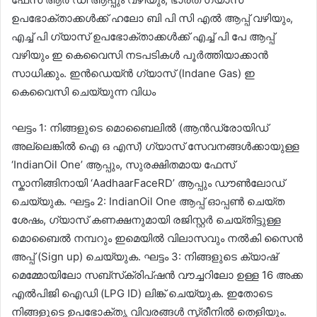
ഉപഭോക്താക്കൾക്ക് ഹലോ ബി പി സി എൽ ആപ്പ് വഴിയും,
എച്ച് പി ഗ്യാസ് ഉപഭോക്താക്കൾക്ക് എച്ച് പി പേ ആപ്പ്
വഴിയും ഇ കെവൈസി നടപടികൾ പൂർത്തിയാക്കാൻ
സാധിക്കും. ഇൻഡെയ്ൻ ഗ്യാസ് (Indane Gas) ഇ
കെവൈസി ചെയ്യുന്ന വിധം
ഘട്ടം 1: നിങ്ങളുടെ മൊബൈലിൽ (ആൻഡ്രോയിഡ്
അല്ലെങ്കിൽ ഐ ഒ എസ്) ഗ്യാസ് സേവനങ്ങൾക്കായുള്ള
‘IndianOil One’ ആപ്പും, സുരക്ഷിതമായ ഫേസ്
സ്കാനിങ്ങിനായി ‘AadhaarFaceRD’ ആപ്പും ഡൗൺലോഡ്
ചെയ്യുക. ഘട്ടം 2: IndianOil One ആപ്പ് ഓപ്പൺ ചെയ്ത
ശേഷം, ഗ്യാസ് കണക്ഷനുമായി രജിസ്റ്റർ ചെയ്തിട്ടുള്ള
മൊബൈൽ നമ്പറും ഇമെയിൽ വിലാസവും നൽകി സൈൻ
അപ്പ് (Sign up) ചെയ്യുക. ഘട്ടം 3: നിങ്ങളുടെ ക്യാഷ്
മെമ്മോയിലോ സബ്‌സ്‌ക്രിപ്ഷൻ വൗച്ചറിലോ ഉള്ള 16 അക്ക
എൽപിജി ഐഡി (LPG ID) ലിങ്ക് ചെയ്യുക. ഇതോടെ
നിങ്ങളുടെ ഉപഭോക്തൃ വിവരങ്ങൾ സ്ക്രീനിൽ തെളിയും.