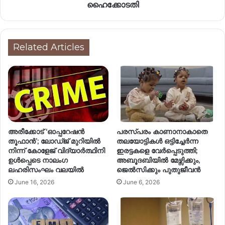
ഹൈക്കോടതി
Related Articles
അരീക്കോട് ‘ഓപ്പറേഷൻ
പരസ്പരം കാണാനാകാതെ
തൂഫാൻ’; ലോഡ്ജ് മുറിയിൽ
തലയോട്ടികൾ ഒട്ടിച്ചേർന്ന
നിന്ന് കോളേജ് വിദ്യാർത്ഥിനി
ഇരട്ടകളെ വേർപ്പെടുത്തി;
ഉൾപ്പെടെ നാലംഗ
അബൂദബിയിൽ മേഴ്സിക്കും,
ലഹരിസംഘം വലയിൽ
ജെൽസിക്കും പുതുജീവൻ
June 16, 2026
June 6, 2026