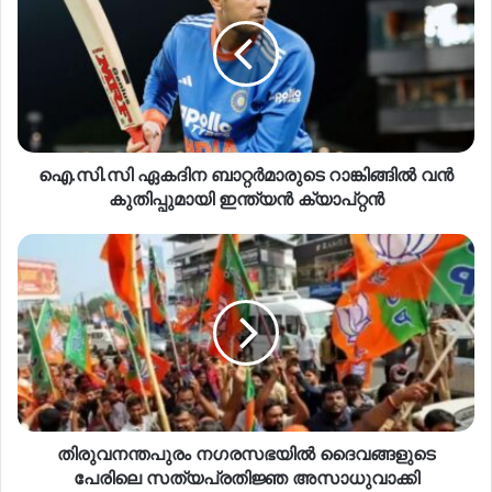
ഐ.സി.സി ഏകദിന ബാറ്റർമാരുടെ റാങ്കിങ്ങിൽ വൻ
കുതിപ്പുമായി ഇന്ത്യൻ ക്യാപ്റ്റൻ
തിരുവനന്തപുരം നഗരസഭയിൽ ദൈവങ്ങളുടെ
പേരിലെ സത്യപ്രതിജ്ഞ അസാധുവാക്കി