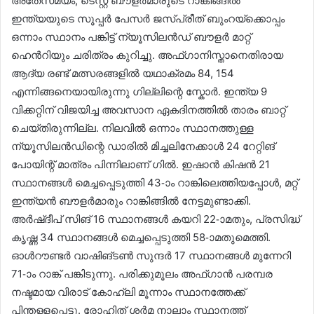
അതേസമയം, ടെസ്റ്റ് ബൗളർമാരുടെ റാങ്കിങ്ങിൽ
ഇന്ത്യയുടെ സൂപ്പർ പേസർ ജസ്പ്രീത് ബുംറയ്ക്കൊപ്പം
ഒന്നാം സ്ഥാനം പങ്കിട്ട് ന്യൂസിലൻഡ് ബൗളർ മാറ്റ്
ഹെൻറിയും ചരിത്രം കുറിച്ചു. അഫ്ഗാനിസ്താനെതിരായ
ആദ്യ രണ്ട് മത്സരങ്ങളിൽ യഥാക്രമം 84, 154
എന്നിങ്ങനെയായിരുന്നു ഗില്ലിന്റെ സ്കോർ. ഇന്ത്യ 9
വിക്കറ്റിന് വിജയിച്ച അവസാന ഏകദിനത്തിൽ താരം ബാറ്റ്
ചെയ്തിരുന്നില്ല. നിലവിൽ ഒന്നാം സ്ഥാനത്തുള്ള
ന്യൂസിലൻഡിന്റെ ഡാരിൽ മിച്ചലിനേക്കാൾ 24 റേറ്റിങ്
പോയിന്റ് മാത്രം പിന്നിലാണ് ഗിൽ. ഇഷാൻ കിഷൻ 21
സ്ഥാനങ്ങൾ മെച്ചപ്പെടുത്തി 43-ാം റാങ്കിലെത്തിയപ്പോൾ, മറ്റ്
ഇന്ത്യൻ ബൗളർമാരും റാങ്കിങ്ങിൽ നേട്ടമുണ്ടാക്കി.
അർഷ്ദീപ് സിങ് 16 സ്ഥാനങ്ങൾ കയറി 22-ാമതും, പ്രസിദ്ധ്
കൃഷ്ണ 34 സ്ഥാനങ്ങൾ മെച്ചപ്പെടുത്തി 58-ാമതുമെത്തി.
ഓൾറൗണ്ടർ വാഷിങ്ടൺ സുന്ദർ 17 സ്ഥാനങ്ങൾ മുന്നേറി
71-ാം റാങ്ക് പങ്കിടുന്നു. പരിക്കുമൂലം അഫ്ഗാൻ പരമ്പര
നഷ്ടമായ വിരാട് കോഹ്‌ലി മൂന്നാം സ്ഥാനത്തേക്ക്
പിന്തള്ളപ്പെട്ടു. രോഹിത് ശർമ നാലാം സ്ഥാനത്ത്