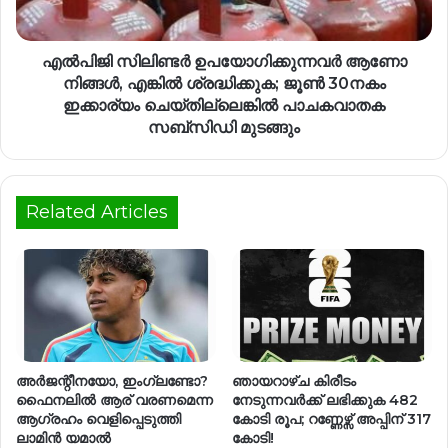
എൽപിജി സിലിണ്ടർ ഉപയോഗിക്കുന്നവർ ആണോ
നിങ്ങൾ, എങ്കിൽ ശ്രദ്ധിക്കുക; ജൂൺ 30നകം
ഇക്കാര്യം ചെയ്തില്ലെങ്കിൽ പാചകവാതക
സബ്‌സിഡി മുടങ്ങും
Related Articles
അര്‍ജന്റീനയോ, ഇംഗ്ലണ്ടോ?
ഞായറാഴ്ച കിരീടം
ഫൈനലില്‍ ആര് വരണമെന്ന
നേടുന്നവർക്ക് ലഭിക്കുക 482
ആഗ്രഹം വെളിപ്പെടുത്തി
കോടി രൂപ; റണ്ണേഴ്സ് അപ്പിന് 317
ലാമിൻ യമാല്‍
കോടി!