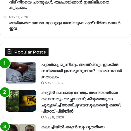
വീട് നിറയെ പാമ്പുകൾ, തലചായ്ക്കാൻ ഇടമില്ലാതെ
കുടുംബം
May 11, 2026
രാജ്യത്തെ ജനങ്ങളോടുള്ള മോദിയുടെ ഏഴ് നിര്‍ദേശങ്ങള്‍
ഇവ
Popular Posts
പുലർച്ചെ മൂന്നിനും അഞ്ചിനും ഇടയിൽ
സ്ഥിരമായി ഉണരുന്നുണ്ടോ?; കാരണങ്ങള്‍
ഇതാകാം…
May 15, 2026
കാട്ടിൽ കൊണ്ടുവന്നതും അനിയത്തിയെ
കൊന്നതും അച്ഛനാണ്’; ക്രൂരതയുടെ
ചുരുളഴിച്ച് അഞ്ചുവയസുകാരന്റെ മൊഴി,
പിതാവ് പിടിയിൽ
May 8, 2026
കൊച്ചിയിൽ ആൺസുഹൃത്തിനെ