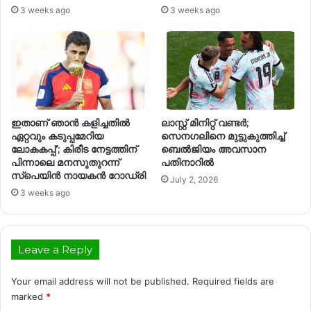
3 weeks ago
3 weeks ago
ഇതാണ് ഞാൻ കളിച്ചതിൽ
ലാസ്റ്റ് മിനിറ്റ് വണ്ടർ;
ഏറ്റവും കടുപ്പമേറിയ
സെനഗലിനെ മുട്ടുകുത്തിച്ച്
ലോകകപ്പ്’; കിരീട നേട്ടത്തിന്
ബെൽജിയം അവസാന
പിന്നാലെ മനസുതുറന്ന്
പതിനാറിൽ
സ്പെയിൻ നായകൻ റോഡ്രി
July 2, 2026
3 weeks ago
Leave a Reply
Your email address will not be published.
Required fields are
marked
*