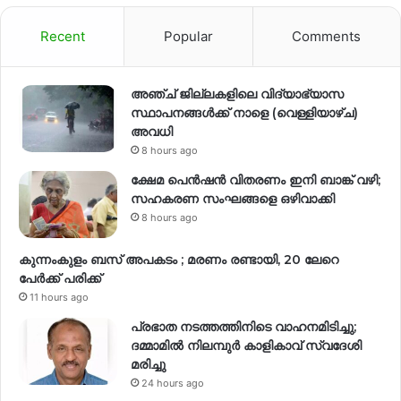
Recent
Popular
Comments
അഞ്ച് ജില്ലകളിലെ വിദ്യാഭ്യാസ
സ്ഥാപനങ്ങൾക്ക് നാളെ (വെള്ളിയാഴ്ച)
അവധി
8 hours ago
ക്ഷേമ പെൻഷൻ വിതരണം ഇനി ബാങ്ക് വഴി;
സഹകരണ സംഘങ്ങളെ ഒഴിവാക്കി
8 hours ago
കുന്നംകുളം ബസ് അപകടം ; മരണം രണ്ടായി, 20 ലേറെ
പേർക്ക് പരിക്ക്
11 hours ago
പ്രഭാത നടത്തത്തിനിടെ വാഹനമിടിച്ചു;
ദമ്മാമിൽ നിലമ്പുർ കാളികാവ് സ്വദേശി
മരിച്ചു
24 hours ago