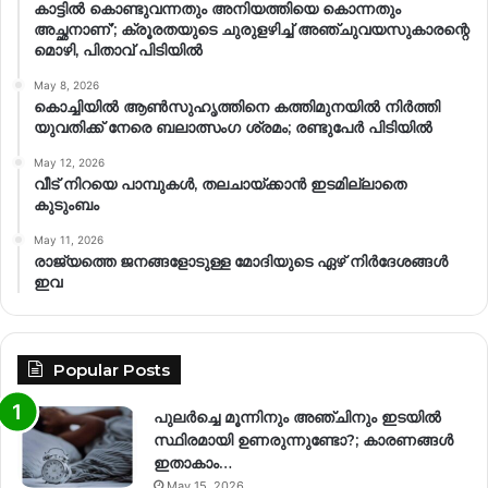
കാട്ടിൽ കൊണ്ടുവന്നതും അനിയത്തിയെ കൊന്നതും
അച്ഛനാണ്’; ക്രൂരതയുടെ ചുരുളഴിച്ച് അഞ്ചുവയസുകാരന്റെ
മൊഴി, പിതാവ് പിടിയിൽ
May 8, 2026
കൊച്ചിയിൽ ആൺസുഹൃത്തിനെ കത്തിമുനയിൽ നിർത്തി
യുവതിക്ക് നേരെ ബലാത്സംഗ​ ശ്രമം; രണ്ടുപേർ പിടിയിൽ
May 12, 2026
വീട് നിറയെ പാമ്പുകൾ, തലചായ്ക്കാൻ ഇടമില്ലാതെ
കുടുംബം
May 11, 2026
രാജ്യത്തെ ജനങ്ങളോടുള്ള മോദിയുടെ ഏഴ് നിര്‍ദേശങ്ങള്‍
ഇവ
Popular Posts
പുലർച്ചെ മൂന്നിനും അഞ്ചിനും ഇടയിൽ
സ്ഥിരമായി ഉണരുന്നുണ്ടോ?; കാരണങ്ങള്‍
ഇതാകാം…
May 15, 2026