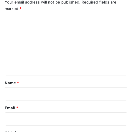
Your email address will not be published.
Required fields are
marked
*
C
o
m
m
e
n
t
*
Name
*
Email
*