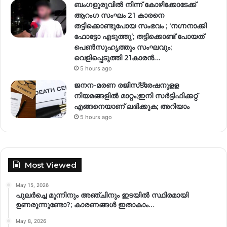
ബംഗളുരുവിൽ നിന്ന് കോഴിക്കോടേക്ക്
ആറംഗ സംഘം 21 കാരനെ
തട്ടിക്കൊണ്ടുപോയ സംഭവം ; ‘നഗ്നനാക്കി
ഫോട്ടോ എടുത്തു’; തട്ടിക്കൊണ്ട് പോയത്
പെണ്‍സുഹൃത്തും സംഘവും;
വെളിപ്പെടുത്തി 21കാരന്‍…
5 hours ago
ജനന-മരണ രജിസ്‌ട്രേഷനുളള
നിയമങ്ങളില്‍ മാറ്റം;ഇനി സര്‍ട്ടിഫിക്കറ്റ്
എങ്ങനെയാണ് ലഭിക്കുക; അറിയാം
5 hours ago
Most Viewed
May 15, 2026
പുലർച്ചെ മൂന്നിനും അഞ്ചിനും ഇടയിൽ സ്ഥിരമായി
ഉണരുന്നുണ്ടോ?; കാരണങ്ങള്‍ ഇതാകാം…
May 8, 2026