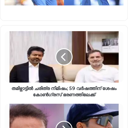
തമിഴ്നാട്ടിൽ ചരിത്ര നിമിഷം; 59 വർഷത്തിന് ശേഷം
കോൺഗ്രസ് ഭരണത്തിലേക്ക്