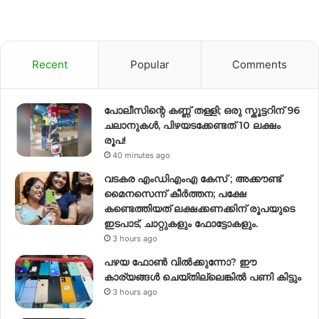
Recent
Popular
Comments
പോലീസിന്റെ കണ്ണ് തള്ളി; ഒരു സ്കൂട്ടറിന് 96
ചലാനുകൾ, പിഴയടക്കേണ്ടത് 10 ലക്ഷം
രൂപ!
40 minutes ago
വടകര എംഡിഎംഎ കേസ് ; അക്കൗണ്ട്
മൈനസെന്ന് കീർത്തന; പക്ഷേ
കണ്ടെത്തിയത് ലക്ഷക്കണക്കിന് രൂപയുടെ
ഇടപാട്, ചാറ്റുകളും ഫോട്ടോകളും.
3 hours ago
പഴയ ഫോൺ വിൽക്കുന്നോ? ഈ
കാര്യങ്ങൾ ചെയ്തില്ലെങ്കിൽ പണി കിട്ടും
3 hours ago