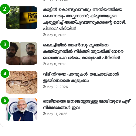
കാട്ടിൽ കൊണ്ടുവന്നതും അനിയത്തിയെ
കൊന്നതും അച്ഛനാണ്’; ക്രൂരതയുടെ
ചുരുളഴിച്ച് അഞ്ചുവയസുകാരന്റെ മൊഴി,
പിതാവ് പിടിയിൽ
May 8, 2026
കൊച്ചിയിൽ ആൺസുഹൃത്തിനെ
കത്തിമുനയിൽ നിർത്തി യുവതിക്ക് നേരെ
ബലാത്സംഗ​ ശ്രമം; രണ്ടുപേർ പിടിയിൽ
May 8, 2026
വീട് നിറയെ പാമ്പുകൾ, തലചായ്ക്കാൻ
ഇടമില്ലാതെ കുടുംബം
May 12, 2026
രാജ്യത്തെ ജനങ്ങളോടുള്ള മോദിയുടെ ഏഴ്
നിര്‍ദേശങ്ങള്‍ ഇവ
May 11, 2026