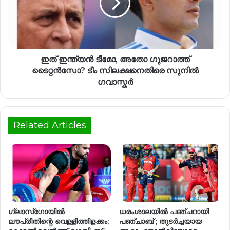
ഇത് ഇന്ത്യൻ ടീമോ, അതോ ഗുജറാത്ത്
ടൈറ്റൻസോ? ടീം സിലക്ഷനെതിരെ സുനിൽ
ഗവാസ്കർ
Related Articles
ഗ്ലാസ്‌ഗോയിൽ
ധരംശാലയിൽ പഞ്ചറായി
ലൗപ്രീതിന്റെ വെള്ളിത്തിളക്കം;
പഞ്ചാബ് ; തുടർച്ചയായ