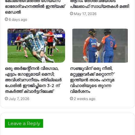
കോമൺവെൽത്ത് ഗെയിംസ്
ആറാം തോൽവിയോടെ
ഭാരോദ്വഹനത്തിൽ ഇന്ത്യക്ക്
പ്ലേഓഫ് സാധ്യതകൾ മങ്ങി
മെഡൽ
May 17, 2026
6 days ago
ഒരു അർജന്റീനൻ വീരഗാഥ,
സഞ്ജുവിന് ഒരു നീതി,
എട്ടാം ഗോളുമായി മെസി;
മറ്റുള്ളവർക്ക് മറ്റൊന്ന്?’
അവിശ്വസനീയം ത്രില്ലെർ
ഇന്ത്യൻ താരം ഹനുമ
പോരിൽ ഈജിപ്തിനെ 3-2 ന്
വിഹാരിയുടെ തുറന്ന
തകർത്ത് ക്വാർട്ടറിലേക്ക്
വിമർശനം
July 7, 2026
2 weeks ago
Leave a Reply