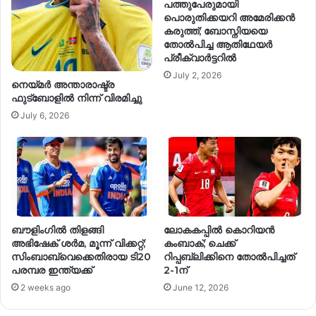
പത്തുപേരുമായി
പൊരുതിക്കയറി അമേരിക്കൻ
കരുത്ത്; ബോസ്നിയയെ
തോൽപിച്ച ആതിഥേയർ
പ്രീക്വാർട്ടറിൽ
July 2, 2026
നെയ്മര്‍ അന്താരാഷ്ട്ര
ഫുട്‌ബോളില്‍ നിന്ന് വിരമിച്ചു
July 6, 2026
ബൗളിംഗില്‍ തിളങ്ങി
ലോകകപ്പിൽ കൊറിയൻ
അഭിഷേക് ശര്‍മ, മൂന്ന് വിക്കറ്റ്;
കംബാക്; ചെക്ക്
സിംബാബ്‌വെക്കെതിരായ ടി20
റിപ്പബ്ലിക്കിനെ തോൽപിച്ചത്
പരമ്പര ഇന്ത്യക്ക്
2-1ന്
2 weeks ago
June 12, 2026