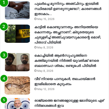
പുലർച്ചെ മൂന്നിനും അഞ്ചിനും ഇടയിൽ
സ്ഥിരമായി ഉണരുന്നുണ്ടോ?; കാരണങ്ങള്‍
ഇതാകാം…
May 15, 2026
കാട്ടിൽ കൊണ്ടുവന്നതും അനിയത്തിയെ
കൊന്നതും അച്ഛനാണ്’; ക്രൂരതയുടെ
ചുരുളഴിച്ച് അഞ്ചുവയസുകാരന്റെ മൊഴി,
പിതാവ് പിടിയിൽ
May 8, 2026
കൊച്ചിയിൽ ആൺസുഹൃത്തിനെ
കത്തിമുനയിൽ നിർത്തി യുവതിക്ക് നേരെ
ബലാത്സംഗ​ ശ്രമം; രണ്ടുപേർ പിടിയിൽ
May 8, 2026
വീട് നിറയെ പാമ്പുകൾ, തലചായ്ക്കാൻ
ഇടമില്ലാതെ കുടുംബം
May 12, 2026
രാജ്യത്തെ ജനങ്ങളോടുള്ള മോദിയുടെ ഏഴ്
നിര്‍ദേശങ്ങള്‍ ഇവ