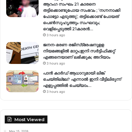
ആറംഗ സംഘം 21 കാരനെ
തട്ടിക്കൊണ്ടുപോയ സംഭവം ; ‘നഗ്നനാക്കി
ഫോട്ടോ എടുത്തു’; തട്ടിക്കൊണ്ട് പോയത്
പെണ്‍സുഹൃത്തും സംഘവും;
വെളിപ്പെടുത്തി 21കാരന്‍…
3 hours ago
ജനന-മരണ രജിസ്‌ട്രേഷനുളള
നിയമങ്ങളില്‍ മാറ്റം;ഇനി സര്‍ട്ടിഫിക്കറ്റ്
എങ്ങനെയാണ് ലഭിക്കുക; അറിയാം
3 hours ago
പാൻ കാർഡ് ആധാറുമായി ലിങ്ക്
ചെയ്തില്ലേ? എന്നാൽ ഇനി വീട്ടിലിരുന്ന്
എളുപ്പത്തിൽ ചെയ്യാം…
3 hours ago
Most Viewed
May 15, 2026