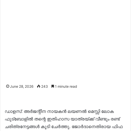
June 28, 2026
243
1 minute read
ഡാളസ്: അർജന്റീന നായകൻ ലയണൽ മെസ്സി ലോക
ഫുട്ബോളിൽ തന്റെ ഇതിഹാസ യാത്രയ്ക്ക് വീണ്ടും രണ്ട്
ചരിത്രനേട്ടങ്ങൾ കൂടി ചേർത്തു. ജോർദാനെതിരായ ഫിഫ