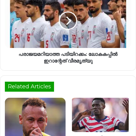
പരാജയമറിയാത്ത പടിയിറക്കം: ലോകകപ്പിൽ
ഇറാന്റേത് വീരമൃത്യു
Related Articles