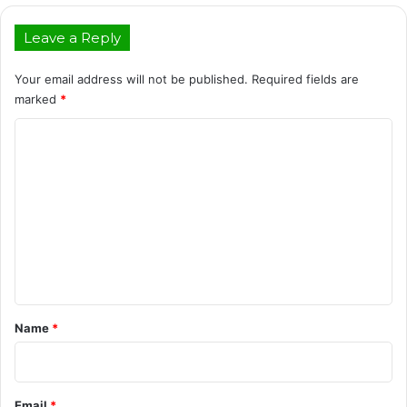
Leave a Reply
Your email address will not be published.
Required fields are
marked
*
C
o
m
m
e
n
t
*
Name
*
Email
*