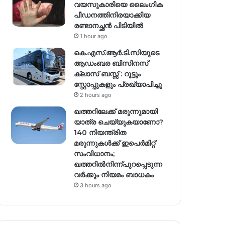
വയസുകാരിയെ ലൈംഗിക
പീഡനത്തിനിരയാക്കിയ
രണ്ടാനച്ഛൻ പിടിയിൽ
1 hour ago
കെ.എസ്.ആർ.ടി.സിയുടെ
ആഡംബര ബിസിനസ്
ക്ലാസ് ബസ്സ് : റൂട്ടും
സ്റ്റോപ്പുകളും പ്രഖ്യാപിച്ചു
2 hours ago
ഖത്തറിലേക്ക് മരുന്നുമായി
യാത്ര ചെയ്യുകയാണോ?
140 നിയന്ത്രിത
മരുന്നുകൾക്ക് ഇപെർമിറ്റ്
സംവിധാനം;
ഖത്തറിൽനിന്ന്പുറപ്പെടുന്ന
വർക്കും നിയമം ബാധകം
3 hours ago