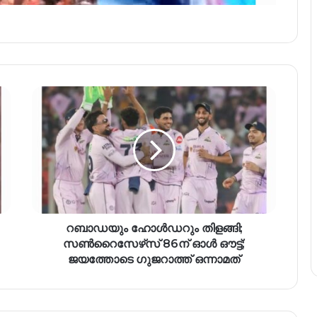
റബാഡയും ഹോൾഡറും തിളങ്ങി;
സൺറൈസേഴ്‌സ് 86ന് ഓൾ ഔട്ട്;
ജയത്തോടെ ഗുജറാത്ത് ഒന്നാമത്