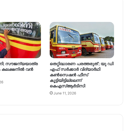
നി; സൗജന്യയാത്ര
തെറ്റിദ്ധാരണ പരത്തരുത്’; യു ഡി
ും കലക്ഷനിൽ വൻ
എഫ് സർക്കാർ വിദ്യാർഥി
കൺസെഷൻ ഫീസ്
കൂട്ടിയിട്ടില്ലെന്ന്
26
കെഎസ്ആർടിസി
June 11, 2026