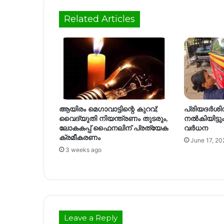
Related Articles
ആയിരം മെഗാവാട്ടിന്റെ കുറവ്;
പ്രിയദർശി
വൈദ്യുതി നിയന്ത്രണം തുടരും,
നൽകിയിട്ട
ലോകകപ്പ് ഫൈനലിന് പ്രത്യേക
വർധന
ക്രമീകരണം
June 17, 20
3 weeks ago
Leave a Reply