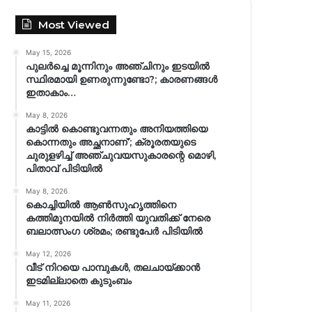
Most Viewed
May 15, 2026
പുലർച്ചെ മൂന്നിനും അഞ്ചിനും ഇടയിൽ
സ്ഥിരമായി ഉണരുന്നുണ്ടോ?; കാരണങ്ങള്‍
ഇതാകാം…
May 8, 2026
കാട്ടിൽ കൊണ്ടുവന്നതും അനിയത്തിയെ
കൊന്നതും അച്ഛനാണ്’; ക്രൂരതയുടെ
ചുരുളഴിച്ച് അഞ്ചുവയസുകാരന്റെ മൊഴി,
പിതാവ് പിടിയിൽ
May 8, 2026
കൊച്ചിയിൽ ആൺസുഹൃത്തിനെ
കത്തിമുനയിൽ നിർത്തി യുവതിക്ക് നേരെ
ബലാത്സംഗ​ ശ്രമം; രണ്ടുപേർ പിടിയിൽ
May 12, 2026
വീട് നിറയെ പാമ്പുകൾ, തലചായ്ക്കാൻ
ഇടമില്ലാതെ കുടുംബം
May 11, 2026