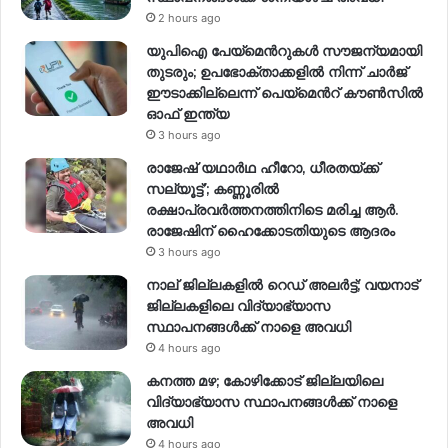
2 hours ago
യുപിഐ പേയ്മെന്‍റുകൾ സൗജന്യമായി
തുടരും; ഉപഭോക്താക്കളിൽ നിന്ന് ചാർജ്
ഈടാക്കില്ലെന്ന് പെയ്മെന്‍റ് കൗൺസിൽ
ഓഫ് ഇന്ത്യ
3 hours ago
രാജേഷ് യഥാര്‍ഥ ഹീറോ, ധീരതയ്ക്ക്
സല്യൂട്ട്’; കണ്ണൂരിൽ
രക്ഷാപ്രവര്‍ത്തനത്തിനിടെ മരിച്ച ആര്‍.
രാജേഷിന് ഹൈക്കോടതിയുടെ ആദരം
3 hours ago
നാല് ജില്ലകളിൽ റെഡ് അലർട്ട്; വയനാട്
ജില്ലകളിലെ വിദ്യാഭ്യാസ
സ്ഥാപനങ്ങൾക്ക് നാളെ അവധി
4 hours ago
കനത്ത മഴ; കോഴിക്കോട് ജില്ലയിലെ
വിദ്യാഭ്യാസ സ്ഥാപനങ്ങൾക്ക് നാളെ
അവധി
4 hours ago