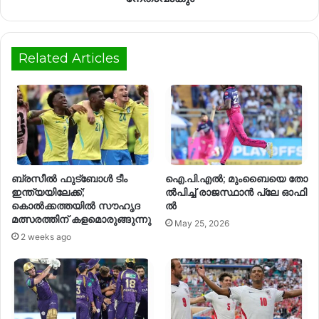
Related Articles
ബ്രസീൽ ഫുട്ബോൾ ടീം
ഐ.​പി.​എ​ൽ; മും​ബൈ​യെ തോ​
ഇന്ത്യയിലേക്ക്;
ൽ​പി​ച്ച് രാ​ജ​സ്ഥാ​ൻ പ്ലേ ​ഓ​ഫി​
കൊൽക്കത്തയിൽ സൗഹൃദ
ൽ
മത്സരത്തിന് കളമൊരുങ്ങുന്നു
May 25, 2026
2 weeks ago