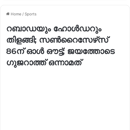
Home
/
Sports
റബാഡയും ഹോൾഡറും
തിളങ്ങി; സൺറൈസേഴ്‌സ്
86ന് ഓൾ ഔട്ട്; ജയത്തോടെ
ഗുജറാത്ത് ഒന്നാമത്