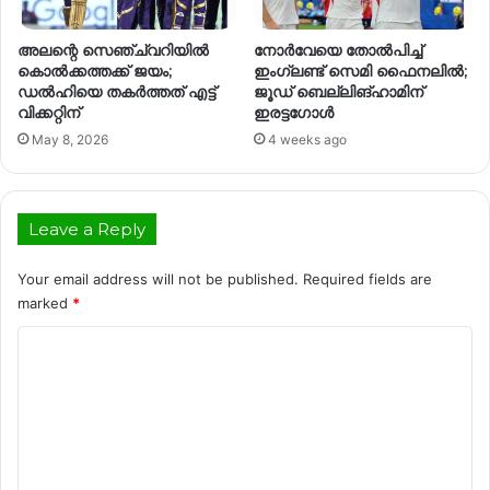
അലന്റെ സെഞ്ച്വറിയിൽ
നോർവേയെ തോൽപിച്ച്
കൊൽക്കത്തക്ക് ജയം;
ഇംഗ്ലണ്ട് സെമി ഫൈനലിൽ;
ഡൽഹിയെ തകർത്തത് എട്ട്
ജൂഡ് ബെല്ലിങ്‌ഹാമിന്
വിക്കറ്റിന്
ഇരട്ടഗോൾ
May 8, 2026
4 weeks ago
Leave a Reply
Your email address will not be published.
Required fields are
marked
*
C
o
m
m
e