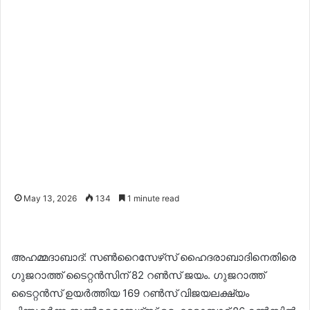
May 13, 2026
134
1 minute read
അഹമ്മദാബാദ്: സൺറൈസേഴ്‌സ് ഹൈദരാബാദിനെതിരെ
ഗുജറാത്ത് ടൈറ്റൻസിന് 82 റൺസ് ജയം. ഗുജറാത്ത്
ടൈറ്റൻസ് ഉയർത്തിയ 169 റൺസ് വിജയലക്ഷ്യം