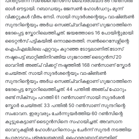
പിന്തുടർന്ന സൺറൈസേഴ്‌സ് ഹൈദരാബാദ് 86 റൺസിൽ
ഓൾ ഔട്ടായി. റബാഡയും ജേസൺ ഹോൾഡറും മൂന്ന്
വിക്കറ്റുകൾ വീതം നേടി. സായി സുദർശന്റെയും വാഷിങ്ടൺ
സുന്ദറിന്റെയും അർധ സെഞ്ച്വറികളാണ് ഗുജറാത്തിനെ
ഭേദപ്പെട്ട സ്കോറിലെത്തിച്ചത്. ജയത്തോടെ 16 പോയിന്റുമായി
ടൈറ്റൻസ് പട്ടികയിൽ ഒന്നാമതെത്തി. സൺറൈസേഴ്സിന്റെ
ഐപിഎല്ലിലെ ഏറ്റവും കുറഞ്ഞ ടോട്ടലാണിത്.ടോസ്
നഷ്ടപെട്ട് ബാറ്റിങ്ങിനിറങ്ങിയ ഗുജറാത്ത് ടൈറ്റൻസ് 20
ഓവറിൽ അഞ്ച് വിക്കറ്റ് നഷ്ടത്തിൽ 168 റൺസാണ് സ്കോർ
ചെയ്തത്. സായി സുദർശന്റെയും വാഷിങ്ടൺ
സുന്ദറിന്റെയും അർധ സെഞ്ച്വറികളാണ് ഗുജറാത്തിനെ
ഭേദപ്പെട്ട സ്കോറിലെത്തിച്ചത്. 44 പന്തിൽ അഞ്ച് ഫോറും
രണ്ട് സിക്‌സും പറത്തി 61 റൺസാണ് സായി സുദർശൻ
സ്കോർ ചെയ്തത്. 33 പന്തിൽ 50 റൺസാണ് സുന്ദറിന്റെ
സംഭാവന. ഇരുവരും ചേർന്നുയർത്തിയ 60 റൺസിന്റെ
കൂട്ടുകെട്ടാണ് ടൈറ്റൻസിനെ സഹായിച്ചത്. അവസാന
ഓവറുകളിൽ ഹോൾഡറിനൊപ്പം ചേർന്ന് സുന്ദർ നടത്തിയ
പോരാട്ടവും ശ്രദ്ധേയമായി. ഹൈദരാബാദ് ബൗളിങ്