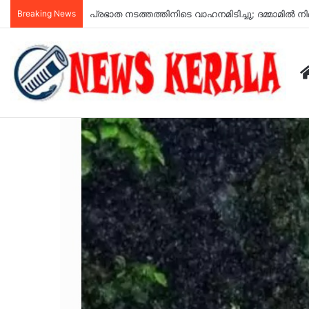
Breaking News
കുറ്റിപ്പുറം ബസ് അപകടം: അമിതവേഗമാണ് അപകടകാ