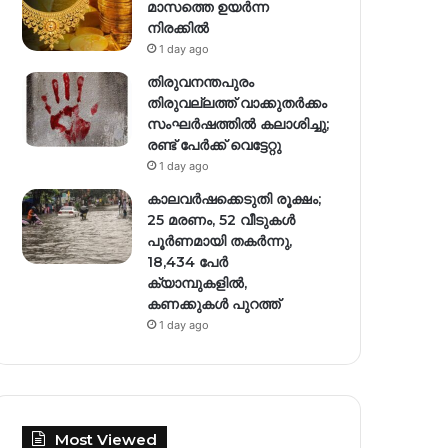
മാസത്തെ ഉയര്‍ന്ന
നിരക്കില്‍
1 day ago
തിരുവനന്തപുരം
തിരുവല്ലത്ത് വാക്കുതർക്കം
സംഘർഷത്തിൽ കലാശിച്ചു;
രണ്ട് പേർക്ക് വെട്ടേറ്റു
1 day ago
കാലവർഷക്കെടുതി രൂക്ഷം;
25 മരണം, 52 വീ‌ടുകൾ
പൂർണമായി തകർന്നു,
18,434 പേർ
ക്യാമ്പുകളിൽ,
കണക്കുകൾ പുറത്ത്
1 day ago
Most Viewed