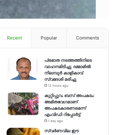
Recent
Popular
Comments
പ്രഭാത നടത്തത്തിനിടെ
വാഹനമിടിച്ചു; ദമ്മാമിൽ
നിലമ്പുർ കാളികാവ്
സ്വദേശി മരിച്ചു
12 hours ago
കുറ്റിപ്പുറം ബസ് അപകടം:
അമിതവേഗമാണ്
അപകടകാരണമെന്ന്
എംവിഡി റിപ്പോർട്ട്
1 day ago
സ്വര്‍ണവില ഈ