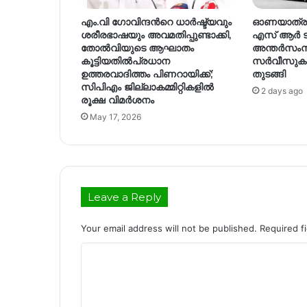
എം.വി ഗോവിന്ദന്‍റെ ധാർഷ്ട്യവും
ഓണയാത്ര സ
ശരീരഭാഷയും അവമതിപ്പുണ്ടാക്കി,
എസ് ആര്‍ ട
തോൽവിയുടെ ആഘാതം
അന്തര്‍സം
കൂട്ടിയതിൽപ്രധാന
സര്‍വീസുകള്
ഉത്തരവാദിത്തം പിണറായിക്ക്;
തുടങ്ങി
സിപിഎം ജില്ലാകമ്മിറ്റികളില്‍
2 days ago
രൂക്ഷ വിമര്‍ശനം
May 17, 2026
Leave a Reply
Your email address will not be published.
Required f
C
o
m