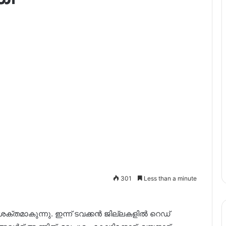
301
Less than a minute
തമാകുന്നു. ഇന്ന് ടവക്കൻ ജില്ലകളിൽ റെഡ്