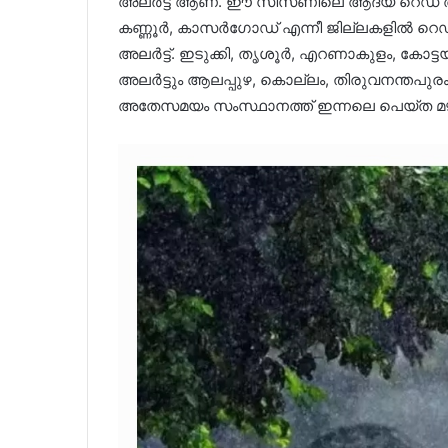
അലർട്ട് ആണ്. ഈ സീസണിലെ ആദ്യ റെഡ് അലർട
കണ്ണൂർ, കാസർഗോഡ് എന്നീ ജില്ലകളിൽ റെഡ് അല
അലർട്ട്. ഇടുക്കി, തൃശൂര്‍, എറണാകുളം, കോട്ടയ
അലര്‍ട്ടും ആലപ്പുഴ, കൊല്ലം, തിരുവനന്തപുരം ജ
അതേസമയം സംസ്ഥാനത്ത് ഇന്നലെ പെയ്ത മഴയി