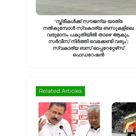
‘സ്ത്രീകൾക്ക് സൗജന്യ യാത്ര
നൽകുമ്പോൾ സ്വകാര്യ ബസുകളിലെ
വരുമാനം പകുതിയിൽ താഴെ ആകും,
സർവീസ് നിർത്തി വെക്കേണ്ടി വരും’;
സ്വകാര്യ ബസ് ഓപ്പറേറ്റേഴ്‌സ്
ഫെഡറേഷൻ
Related Articles