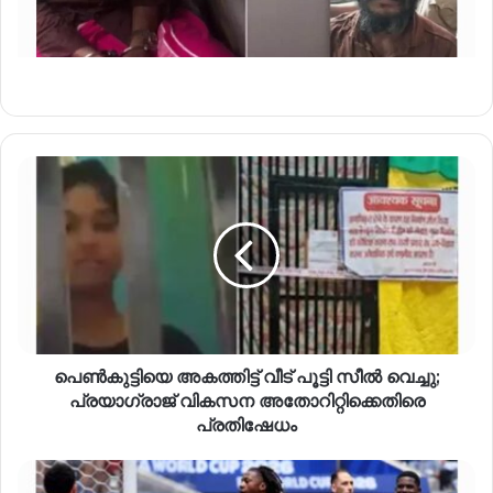
പെൺകുട്ടിയെ അകത്തിട്ട് വീട് പൂട്ടി സീൽ വെച്ചു;
പ്രയാഗ്‌രാജ് വികസന അതോറിറ്റിക്കെതിരെ
പ്രതിഷേധം