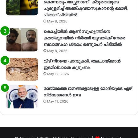
കൊന്നതും അച്ഛനാണ്’; ക്രൂരതയുടെ
ചുരുളഴിച്ച് അഞ്ചുവയസുകാരന്റെ മൊഴി,
പിതാവ് പിടിയിൽ
May 8, 2026
കൊച്ചിയിൽ ആൺസുഹൃത്തിനെ
കത്തിമുനയിൽ നിർത്തി യുവതിക്ക് നേരെ
ബലാത്സംഗ​ ശ്രമം; രണ്ടുപേർ പിടിയിൽ
May 8, 2026
വീട് നിറയെ പാമ്പുകൾ, തലചായ്ക്കാൻ
ഇടമില്ലാതെ കുടുംബം
May 12, 2026
രാജ്യത്തെ ജനങ്ങളോടുള്ള മോദിയുടെ ഏഴ്
നിര്‍ദേശങ്ങള്‍ ഇവ
May 11, 2026