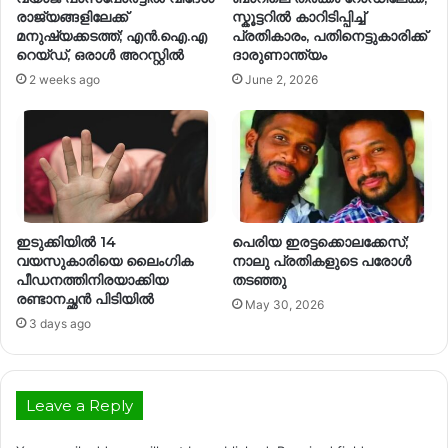
രാജ്യങ്ങളിലേക്ക്
സ്കൂട്ടറിൽ കാറിടിപ്പിച്ച്
മനുഷ്യക്കടത്ത്; എൻ.ഐ.എ
പ്രതികാരം, പതിനെട്ടുകാരിക്ക്
റെയ്ഡ്, ഒരാൾ അറസ്റ്റിൽ
ദാരുണാന്ത്യം
2 weeks ago
June 2, 2026
ഇടുക്കിയിൽ 14
പെരിയ ഇരട്ടക്കൊലക്കേസ്;
വയസുകാരിയെ ലൈംഗിക
നാലു പ്രതികളുടെ പരോൾ
പീഡനത്തിനിരയാക്കിയ
തടഞ്ഞു
രണ്ടാനച്ഛൻ പിടിയിൽ
May 30, 2026
3 days ago
Leave a Reply