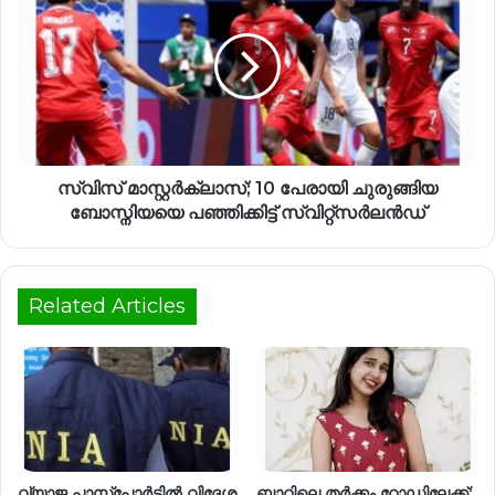
സ്വിസ് മാസ്റ്റർക്ലാസ്; 10 പേരായി ചുരുങ്ങിയ
ബോസ്നിയയെ പഞ്ഞിക്കിട്ട് സ്വിറ്റ്‌സർലൻഡ്
Related Articles
വ്യാജ പാസ്‌പോർട്ടിൽ വിദേശ
ബാറിലെ തർക്കം റോഡിലേക്ക്;