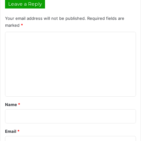
Leave a Reply
Your email address will not be published.
Required fields are
marked
*
C
o
m
m
e
n
t
*
Name
*
Email
*