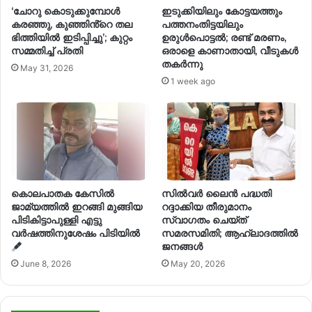
‘ചോറു കൊടുക്കുമ്പോൾ
ഇടുക്കിയിലും കോട്ടയത്തും
കരഞ്ഞു, കുഞ്ഞിൻ്റെ തല
പത്തനംതിട്ടയിലും
ഭിത്തിയിൽ ഇടിപ്പിച്ചു’; കുറ്റം
ഉരുൾപൊട്ടൽ; രണ്ട് മരണം,
സമ്മതിച്ച് പ്രതി
ഒരാളെ കാണാതായി, വീടുകൾ
തകർന്നു
May 31, 2026
1 week ago
കൊലപാതക കേസിൽ
സിൽവർ ലൈൻ പദ്ധതി
ജാമ്യത്തിൽ ഇറങ്ങി മുങ്ങിയ
റദ്ദാക്കിയ തീരുമാനം
പിടികിട്ടാപുള്ളി എട്ടു
സ്വാഗതം ചെയ്ത്
വർഷത്തിനുശേഷം പിടിയിൽ
സമരസമിതി; ആഹ്ലാദത്തിൽ
ജനങ്ങൾ
June 8, 2026
May 20, 2026