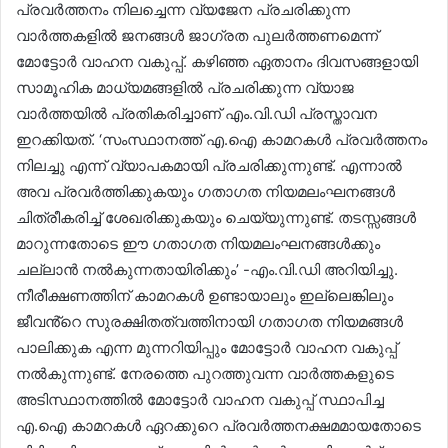
പ്രവർത്തനം നിലച്ചെന്ന വ്യജേന പ്രചരിക്കുന്ന
വാർത്തകളിൽ ജനങ്ങൾ ജാഗ്രത പുലർത്തണമെന്ന്
മോട്ടോർ വാഹന വകുപ്പ്. കഴിഞ്ഞ ഏതാനം ദിവസങ്ങളായി
സാമൂഹിക മാധ്യമങ്ങളിൽ പ്രചരിക്കുന്ന വ്യാജ
വാർത്തയിൽ പ്രതികരിച്ചാണ് എം.വി.ഡി പ്രസ്താവന
ഇറക്കിയത്. ‘സംസ്ഥാനത്ത് എ.ഐ കാമറകൾ പ്രവർത്തനം
നിലച്ചു എന്ന് വ്യാപകമായി പ്രചരിക്കുന്നുണ്ട്. എന്നാൽ
അവ പ്രവർത്തിക്കുകയും ഗതാഗത നിയമലംഘനങ്ങൾ
ചിത്രീകരിച്ച് ശേഖരിക്കുകയും ചെയ്യുന്നുണ്ട്. തടസ്സങ്ങൾ
മാറുന്നതോടെ ഈ ഗതാഗത നിയമലംഘനങ്ങൾക്കും
ചല്ലാൻ നൽകുന്നതായിരിക്കും’ -എം.വി.ഡി അറിയിച്ചു.
നീരീക്ഷണത്തിന് കാമറകൾ ഉണ്ടായാലും ഇല്ലെങ്കിലും
ജീവൻ്റെ സുരക്ഷിതത്വത്തിനായി ഗതാഗത നിയമങ്ങൾ
പാലിക്കുക എന്ന മുന്നറിയിപ്പും മോട്ടോർ വാഹന വകുപ്പ്
നൽകുന്നുണ്ട്. നേരത്തെ പുറത്തുവന്ന വാർത്തകളുടെ
അടിസ്ഥാനത്തിൽ മോട്ടോർ വാഹന വകുപ്പ് സ്ഥാപിച്ച
എ.ഐ കാമറകൾ ഏറക്കുറെ പ്രവർത്തനക്ഷമമായതോടെ