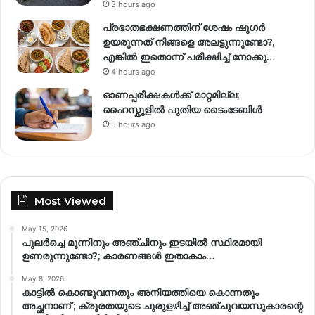
3 hours ago
പ്രഭാതഭക്ഷണത്തിന് ശേഷം ഷുഗർ
ഉയരുന്നത് നിങ്ങളെ അലട്ടുന്നുണ്ടോ?,
എങ്കിൽ ഇതൊന്ന് പരീക്ഷിച്ച് നോക്കൂ…
4 hours ago
ഓണപ്പരീക്ഷകൾക്ക് മാറ്റമില്ല;
ഹൈസ്കൂളിൽ പുതിയ ടൈംടേബിൾ
5 hours ago
Most Viewed
May 15, 2026
പുലർച്ചെ മൂന്നിനും അഞ്ചിനും ഇടയിൽ സ്ഥിരമായി
ഉണരുന്നുണ്ടോ?; കാരണങ്ങള്‍ ഇതാകാം…
May 8, 2026
കാട്ടിൽ കൊണ്ടുവന്നതും അനിയത്തിയെ കൊന്നതും
അച്ഛനാണ്’; ക്രൂരതയുടെ ചുരുളഴിച്ച് അഞ്ചുവയസുകാരന്റെ