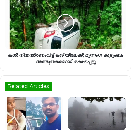
കാർ നിയന്ത്രണംവിട്ട് കുഴിയിലേക്ക്; മൂന്നംഗ കുടുംബം
അത്ഭുതകരമായി രക്ഷപ്പെട്ടു
Related Articles