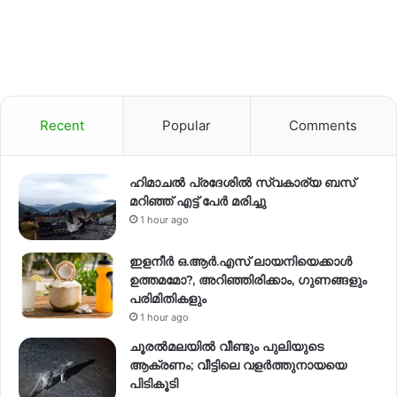
Recent
Popular
Comments
ഹിമാചല്‍ പ്രദേശില്‍ സ്വകാര്യ ബസ്
മറിഞ്ഞ് എട്ട് പേര്‍ മരിച്ചു
1 hour ago
ഇളനീർ ഒ.ആർ.എസ് ലായനിയെക്കാൾ
ഉത്തമമോ?, അറിഞ്ഞിരിക്കാം, ഗുണങ്ങളും
പരിമിതികളും
1 hour ago
ചൂരൽമലയിൽ വീണ്ടും പുലിയുടെ
ആക്രണം; വീട്ടിലെ വളർത്തുനായയെ
പിടികൂടി