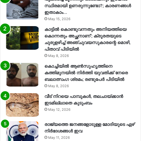
സ്ഥിരമായി ഉണരുന്നുണ്ടോ?; കാരണങ്ങള്‍
ഇതാകാം…
May 15, 2026
കാട്ടിൽ കൊണ്ടുവന്നതും അനിയത്തിയെ
കൊന്നതും അച്ഛനാണ്’; ക്രൂരതയുടെ
ചുരുളഴിച്ച് അഞ്ചുവയസുകാരന്റെ മൊഴി,
പിതാവ് പിടിയിൽ
May 8, 2026
കൊച്ചിയിൽ ആൺസുഹൃത്തിനെ
കത്തിമുനയിൽ നിർത്തി യുവതിക്ക് നേരെ
ബലാത്സംഗ​ ശ്രമം; രണ്ടുപേർ പിടിയിൽ
May 8, 2026
വീട് നിറയെ പാമ്പുകൾ, തലചായ്ക്കാൻ
ഇടമില്ലാതെ കുടുംബം
May 12, 2026
രാജ്യത്തെ ജനങ്ങളോടുള്ള മോദിയുടെ ഏഴ്
നിര്‍ദേശങ്ങള്‍ ഇവ
May 11, 2026