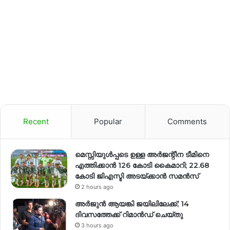
Recent
Popular
Comments
മെസ്സിയുൾപ്പടെ ഉള്ള അർജന്റീന ടീമിനെ
എത്തിക്കാൻ 126 കോടി കൈമാറി; 22.68
കോടി ജിഎസ്ടി അടയ്ക്കാൻ സമൻസ്
2 hours ago
അർജുൻ ആയങ്കി ജയിലിലേക്ക്; 14
ദിവസത്തേക്ക് റിമാൻഡ് ചെയ്തു
3 hours ago