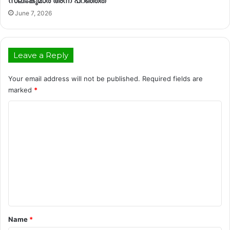
സലിംകുമാര്‍ അന്ന് പറഞ്ഞത്
June 7, 2026
Leave a Reply
Your email address will not be published.
Required fields are
marked
*
C
o
m
m
e
n
t
*
Name
*