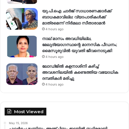
യു.പി.ഐ ചാർജ് സാധാരണക്കാർക്ക്
ബാധകമാവില്ല: വ്യാപാരികൾക്ക്
മാത്രമെന്ന് നിർമലാ സീതാരാമൻ
4 hours ago
നാല് മാസം അവധിയില്ല,
മേലുദ്യോഗസ്ഥന്റെ മാനസിക പീഡനം;
മൈസൂരുവിൽ യുവതി ജീവനൊടുക്കി
4 hours ago
ലോഡ്ജിൽ കളനാശിനി കഴിച്ച്
അവശനിലയിൽ കണ്ടെത്തിയ വയോധിക
ദമ്പതികൾ മരിച്ചു
4 hours ago
Most Viewed
May 15, 2026
പുലർച്ചെ മൂന്നിനും അഞ്ചിനും ഇടയിൽ സ്ഥിരമായി