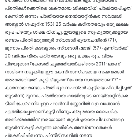
പോക്സോ കോടതി ഒന്ന് ജഡ്ജ് കെ.എം. സുജയാണ്
പ്രതികൾക്കെതിരെ ശക്തമായ ശിക്ഷാവിധി പ്രഖ്യാപിച്ചത്.
കേസിൽ ഒന്നാം പ്രതിയായ നെയ്യാറ്റിൻകര സ്വദേശി
അബ്ദുൽ ഗഫൂറിന് (53) 25 വർഷം കഠിനതടവും ഒരു ലക്ഷം
രൂപ പിഴയും ശിക്ഷ വിധിച്ചു.ഇയാളുടെ സുഹൃത്തുക്കളായ
രണ്ടാം പ്രതി മരുത്തൂർ സ്വദേശി ഭുവനചന്ദ്രൻ (71),
മൂന്നാം പ്രതി കടവട്ടാരം സ്വദേശി ഷാജി (57) എന്നിവർക്ക്
20 വർഷം വീതം കഠിനതടവും ഒരു ലക്ഷം രൂപ വീതം
പിഴയുമാണ് കോടതി ചുമത്തിയത്.കഴിഞ്ഞ 2011-ലാണ്
നാടിനെ നടുക്കിയ ഈ കേസിനാസ്പദമായ സംഭവങ്ങൾ
അരങ്ങേറിയത്. കുട്ടി ട്യൂഷന് പോയ സമയത്താണ് 71-
കാരനായ രണ്ടാം പ്രതി ഭുവനചന്ദ്രൻ കുട്ടിയെ പീഡിപ്പിച്ചത്.
തുടർന്ന്, മൂന്നാം പ്രതിയായ ഷാജിയുടെ നെയ്യാറ്റിൻകര
ടിബി ജംഗ്ഷനിലുള്ള ഫാൻസി സ്റ്റോറിൽ വള വാങ്ങാൻ
എത്തിയപ്പോഴാണ് കുട്ടി വീണ്ടും ക്രൂരമായ ലൈംഗിക
അതിക്രമത്തിന് ഇരയായത്. തുടർച്ചയായ പീഡനങ്ങളെ
തുടർന്ന് കുട്ടി കടുത്ത ശാരീരിക അസ്വസ്ഥതകൾ
പ്രകടിപ്പിച്ചിരുന്നു. പിന്നീട് സ്കൂളിൽ നടന്ന