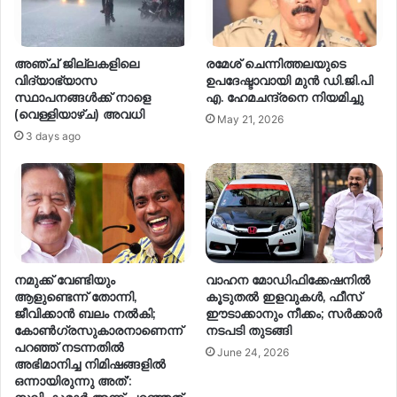
അഞ്ച് ജില്ലകളിലെ
രമേശ് ചെന്നിത്തലയുടെ
വിദ്യാഭ്യാസ
ഉപദേഷ്ടാവായി മുൻ ഡി.ജി.പി
സ്ഥാപനങ്ങൾക്ക് നാളെ
എ. ഹേമചന്ദ്രനെ നിയമിച്ചു
(വെള്ളിയാഴ്ച) അവധി
May 21, 2026
3 days ago
നമുക്ക് വേണ്ടിയും
വാഹന മോഡിഫിക്കേഷനിൽ
ആളുണ്ടെന്ന് തോന്നി,
കൂടുതൽ ഇളവുകൾ, ഫീസ്
ജീവിക്കാൻ ബലം നൽകി;
ഈടാക്കാനും നീക്കം; സർക്കാർ
കോൺ​ഗ്രസുകാരനാണെന്ന്
നടപടി തുടങ്ങി
പറഞ്ഞ് നടന്നതിൽ
June 24, 2026
അഭിമാനിച്ച നിമിഷങ്ങളിൽ
ഒന്നായിരുന്നു അത്’: