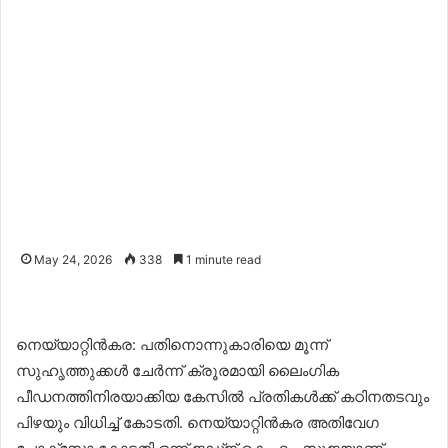
May 24, 2026
338
1 minute read
നെയ്യാറ്റിൻകര: പതിനൊന്നുകാരിയെ മൂന്ന്
സുഹൃത്തുക്കൾ ചേർന്ന് ക്രൂരമായി ലൈംഗിക
പീഡനത്തിനിരയാക്കിയ കേസിൽ പ്രതികൾക്ക് കഠിനതടവും
പിഴയും വിധിച്ച് കോടതി. നെയ്യാറ്റിൻകര അതിവേഗ