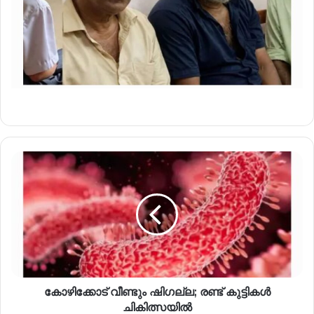
കോഴിക്കോട് വീണ്ടും ഷിഗല്ല; രണ്ട് കുട്ടികൾ
ചികിത്സയിൽ