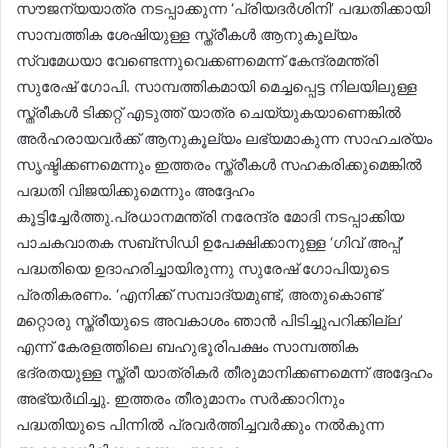
സൗജന്യയാത്ര നടപ്പാക്കുന്ന ‘പ്രിയദർശിനി’ പദ്ധതിക്കായി
സാമ്പത്തിക ശേഷിയുള്ള സ്ത്രീകൾ ആനുകൂല്യം
സ്വമേധയാ വേണ്ടെന്നുവെക്കണമെന്ന് കേന്ദ്രമന്ത്രി
സുരേഷ് ഗോപി. സാമ്പത്തികമായി മെച്ചപ്പെട്ട നിലയിലുള്ള
സ്ത്രീകൾ ടിക്കറ്റ് എടുത്ത് യാത്ര ചെയ്യുകയാണെങ്കിൽ
അർഹരായവർക്ക് ആനുകൂല്യം ലഭ്യമാകുന്ന സാഹചര്യം
സൃഷ്ടിക്കണമെന്നും ഇത്തരം സ്ത്രീകൾ സഹകരിക്കുമെങ്കിൽ
പദ്ധതി വിജയിക്കുമെന്നും അദ്ദേഹം
കൂട്ടിച്ചേർത്തു.പ്രധാനമന്ത്രി നരേന്ദ്ര മോദി നടപ്പാക്കിയ
പാചകവാതക സബ്സിഡി ഉപേക്ഷിക്കാനുള്ള ‘ഗിവ് അപ്പ്’
പദ്ധതിയെ ഉദാഹരിച്ചായിരുന്നു സുരേഷ് ഗോപിയുടെ
പ്രതികരണം. ‘എനിക്ക് സമ്പാദ്യമുണ്ട്, അതുകൊണ്ട്
മറ്റൊരു സ്ത്രീയുടെ അവകാശം ഞാൻ പിടിച്ചുപറിക്കില്ല’
എന്ന് കേരളത്തിലെ ബഹുഭൂരിപക്ഷം സാമ്പത്തിക
ഭദ്രതയുള്ള സ്ത്രീ യാത്രികർ തീരുമാനിക്കണമെന്ന് അദ്ദേഹം
അഭ്യർഥിച്ചു. ഇത്തരം തീരുമാനം സർക്കാറിനും
പദ്ധതിയുടെ പിന്നിൽ പ്രവർത്തിച്ചവർക്കും നൽകുന്ന