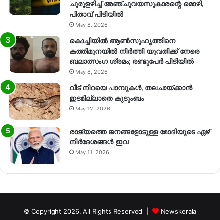
ചുരുളഴിച്ച് അഞ്ചുവയസുകാരന്റെ മൊഴി,
പിതാവ് പിടിയിൽ
May 8, 2026
കൊച്ചിയിൽ ആൺസുഹൃത്തിനെ
കത്തിമുനയിൽ നിർത്തി യുവതിക്ക് നേരെ
ബലാത്സംഗ​ ശ്രമം; രണ്ടുപേർ പിടിയിൽ
May 8, 2026
വീട് നിറയെ പാമ്പുകൾ, തലചായ്ക്കാൻ
ഇടമില്ലാതെ കുടുംബം
May 12, 2026
രാജ്യത്തെ ജനങ്ങളോടുള്ള മോദിയുടെ ഏഴ്
നിര്‍ദേശങ്ങള്‍ ഇവ
May 11, 2026
© Copyright 2026, All Rights Reserved |
Newskerala