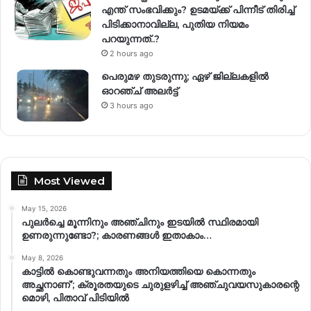
എന്ത് സംഭവിക്കും? ഉടമയ്ക്ക് പിന്നീട് തിരിച്ച്
പിടിക്കാനാവില്ല, പുതിയ നിയമം
പറയുന്നത്..?
2 hours ago
പെരുമഴ തുടരുന്നു; ഏഴ് ജില്ലകളിൽ
ഓറഞ്ച് അലർട്ട്
3 hours ago
Most Viewed
May 15, 2026
പുലർച്ചെ മൂന്നിനും അഞ്ചിനും ഇടയിൽ സ്ഥിരമായി
ഉണരുന്നുണ്ടോ?; കാരണങ്ങള്‍ ഇതാകാം…
May 8, 2026
കാട്ടിൽ കൊണ്ടുവന്നതും അനിയത്തിയെ കൊന്നതും
അച്ഛനാണ്’; ക്രൂരതയുടെ ചുരുളഴിച്ച് അഞ്ചുവയസുകാരന്റെ
മൊഴി, പിതാവ് പിടിയിൽ