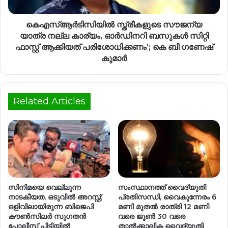
കെഎസ്ആർടിസിയിൽ സ്ത്രീകളുടെ സൗജന്യ
യാത്ര നല്ല കാര്യം, ഓർഡിനറി ബസുകൾ സിറ്റി
ഫാസ്റ്റ് ആക്കിയത് പരിശോധിക്കണം’; കെ ബി ഗണേഷ്
കുമാർ
Related Articles
സിനിമയെ വെല്ലുന്ന
സംസ്ഥാനത്ത് വൈദ്യുതി
നാടകീയത, ഒടുവിൽ അറസ്റ്റ്;
പ്രതിസന്ധി, വൈകുന്നേരം 6
ഒളിവിലായിരുന്ന ബിജെപി
മണി മുതൽ രാത്രി 12 മണി
കൗൺസിലർ സുഗതൻ
വരെ ജൂൺ 30 വരെ
പോലീസ് പിടിയിൽ
താൽക്കാലിക വൈദ്യുതി