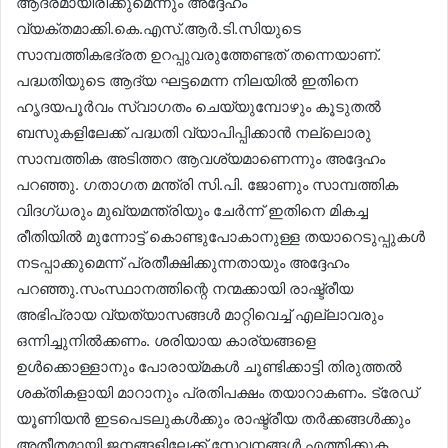
ആദരമായിരിക്കുമെന്നും അദ്ദേഹം
വ്യക്തമാക്കി.കെ.എസ്.ആർ.ടി.സിയുടെ
സാമ്പത്തികഭദ്രത ഉറപ്പുവരുത്തേണ്ടത് തന്നെയാണ്.
പദ്ധതിയുടെ ആദ്യ ഘട്ടമെന്ന നിലയിൽ ഇതിനെ
ഹൃദയപൂർവം സ്വാഗതം ചെയ്യുമ്പോഴും കൂടുതൽ
ബസുകളിലേക്ക് പദ്ധതി വ്യാപിപ്പിക്കാൻ നല്ലൊരു
സാമ്പത്തിക അടിത്തറ ആവശ്യമാണെന്നും അദ്ദേഹം
പറഞ്ഞു. ഗതാഗത മന്ത്രി സി.പി. ജോണും സാമ്പത്തിക
വിദഗ്ധരും മുഖ്യമന്ത്രിയും ചേർന്ന് ഇതിനെ മികച്ച
രീതിയിൽ മുന്നോട്ട് കൊണ്ടുപോകാനുള്ള തയാറെടുപ്പുകൾ
നടപ്പാക്കുമെന്ന് പ്രതീക്ഷിക്കുന്നതായും അദ്ദേഹം
പറഞ്ഞു.സംസ്ഥാനത്തിന്റെ നന്മക്കായി രാഷ്ട്രീയ
അഭിപ്രായ വ്യത്യാസങ്ങൾ മാറ്റിവെച്ച് എല്ലാവരും
ഒന്നിച്ചുനിൽക്കണം. ശരിയായ കാര്യങ്ങളെ
ഉൾക്കൊള്ളാനും പോരായ്മകൾ ചൂണ്ടിക്കാട്ടി തിരുത്തൽ
ശക്തികളായി മാറാനും പ്രതിപക്ഷം തയാറാകണം. ട്രേഡ്
യൂണിയൻ ഇടപെടലുകൾക്കും രാഷ്ട്രീയ തർക്കങ്ങൾക്കും
അതീതമായി ജനങ്ങളിലേക്ക് സേവനങ്ങൾ എത്തിക്കുക