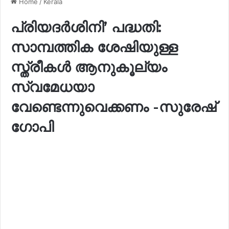
Home
/
Kerala
പ്രിയദർശിനി’ പദ്ധതി:
സാമ്പത്തിക ശേഷിയുള്ള
സ്ത്രീകൾ ആനുകൂല്യം
സ്വമേധയാ
വേണ്ടെന്നുവെക്കണം -സുരേഷ്
ഗോപി