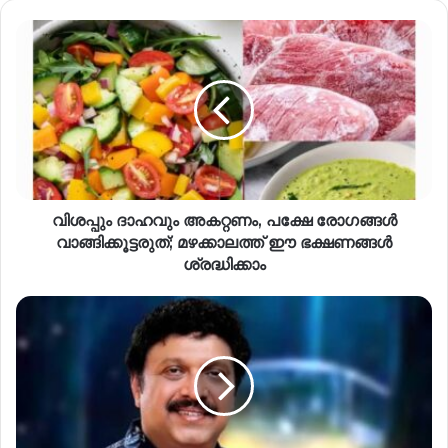
വിശപ്പും ദാഹവും അകറ്റണം, പക്ഷേ രോഗങ്ങൾ
വാങ്ങിക്കൂട്ടരുത്; മഴക്കാലത്ത് ഈ ഭക്ഷണങ്ങൾ
ശ്രദ്ധിക്കാം