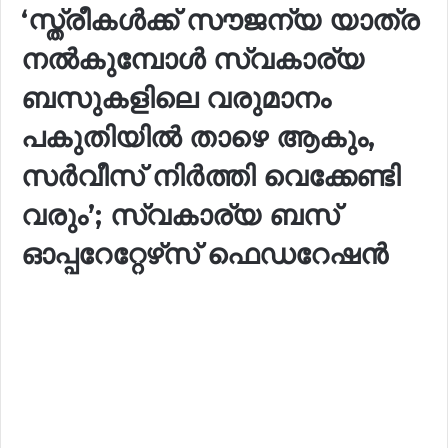
‘സ്ത്രീകൾക്ക് സൗജന്യ യാത്ര
നൽകുമ്പോൾ സ്വകാര്യ
ബസുകളിലെ വരുമാനം
പകുതിയിൽ താഴെ ആകും,
സർവീസ് നിർത്തി വെക്കേണ്ടി
വരും’; സ്വകാര്യ ബസ്
ഓപ്പറേറ്റേഴ്‌സ് ഫെഡറേഷൻ