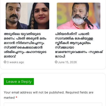
അടൂരിലെ യുവതിയുടെ
പ്രിയദർശിനി’ പദ്ധതി:
മരണം: പ്രതി അരുൺ മതം
സാമ്പത്തിക ശേഷിയുള്ള
മാറാൻ നിർബന്ധിച്ചെന്നും
സ്ത്രീകൾ ആനുകൂല്യം
സ്വത്ത് കൈക്കലാക്കാൻ
സ്വമേധയാ
ശ്രമിച്ചെന്നും ഷഹാനയുടെ
വേണ്ടെന്നുവെക്കണം -സുരേഷ്
മാതാവ്
ഗോപി
3 weeks ago
June 15, 2026
Leave a Reply
Your email address will not be published.
Required fields are
marked
*
C