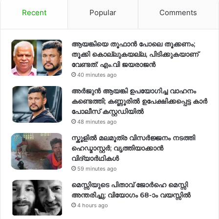
Recent
Popular
Comments
ആയങ്കിയെ തൂഫാൻ പോലെ തൂക്കണം;
തൂക്കി കൊല്ലുകയല്ല, പിടിക്കുകയാണ്
വേണ്ടത്: എം.വി ജയരാജൻ
40 minutes ago
അർജുൻ ആയങ്കി ഉപയോഗിച്ച വാഹനം
കണ്ടെത്തി; കണ്ണൂരിൽ ഉപേക്ഷിക്കപ്പെട്ട കാർ
പോലീസ് കസ്റ്റഡിയിൽ
48 minutes ago
സ്കൂളിൽ മലമൂത്ര വിസർജ്ജനം നടത്തി
ഹെഡ്മാസ്റ്റർ; വൃത്തിയാക്കാൻ
വിദ്യാർഥികൾ
59 minutes ago
മെസ്സിയുടെ പിതാവ് ജോർഹെ മെസ്സി
അന്തരിച്ചു; വിയോഗം 68-ാം വയസ്സിൽ
4 hours ago