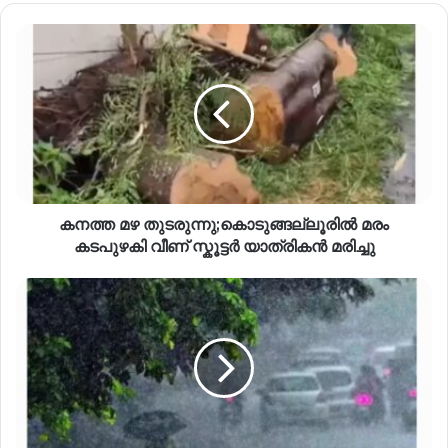
കനത്ത മഴ തുടരുന്നു;കൊടുങ്ങല്ലൂരിൽ മരം
കടപുഴകി വീണ് സ്കൂട്ടര്‍ യാത്രികൻ മരിച്ചു