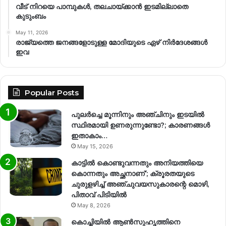
വീട് നിറയെ പാമ്പുകൾ, തലചായ്ക്കാൻ ഇടമില്ലാതെ
കുടുംബം
May 11, 2026
രാജ്യത്തെ ജനങ്ങളോടുള്ള മോദിയുടെ ഏഴ് നിര്‍ദേശങ്ങള്‍
ഇവ
Popular Posts
പുലർച്ചെ മൂന്നിനും അഞ്ചിനും ഇടയിൽ
സ്ഥിരമായി ഉണരുന്നുണ്ടോ?; കാരണങ്ങള്‍
ഇതാകാം…
May 15, 2026
കാട്ടിൽ കൊണ്ടുവന്നതും അനിയത്തിയെ
കൊന്നതും അച്ഛനാണ്’; ക്രൂരതയുടെ
ചുരുളഴിച്ച് അഞ്ചുവയസുകാരന്റെ മൊഴി,
പിതാവ് പിടിയിൽ
May 8, 2026
കൊച്ചിയിൽ ആൺസുഹൃത്തിനെ