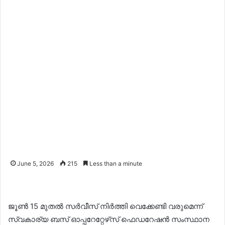
June 5, 2026
215
Less than a minute
ജൂൺ 15 മുതൽ സർവീസ് നിർത്തി വെക്കേണ്ടി വരുമെന്ന്
സ്വകാര്യ ബസ് ഓപ്പറേറ്റേഴ്‌സ് ഫെഡറേഷൻ സംസ്ഥാന