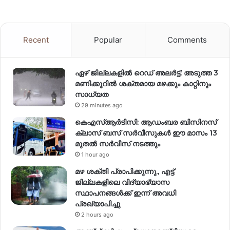
Recent
Popular
Comments
ഏഴ് ജില്ലകളില്‍ റെഡ് അലര്‍ട്ട്: അടുത്ത 3
മണിക്കൂറിൽ ശക്തമായ മഴക്കും കാറ്റിനും
സാധ്യത
29 minutes ago
കെഎസ്ആർടിസി: ആഡംബര ബിസിനസ്
ക്ലാസ് ബസ് സർവീസുകൾ ഈ മാസം 13
മുതൽ സർവീസ് നടത്തും
1 hour ago
മഴ ശക്തി പ്രാപിക്കുന്നു., എട്ട്
ജില്ലകളിലെ വിദ്യാഭ്യാസ
സ്ഥാപനങ്ങള്‍ക്ക് ഇന്ന് അവധി
പ്രഖ്യാപിച്ചു
2 hours ago