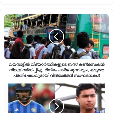
വയനാട്ടിൽ വിദ്യാർത്ഥികളുടെ ബസ് കൺസെഷൻ
നിരക്ക് വർധിപ്പിച്ചു; മിനിമം ചാർജ് മൂന്ന് രൂപ, കടുത്ത
പ്രതിഷേധവുമായി വിദ്യാർത്ഥി സംഘടനകൾ