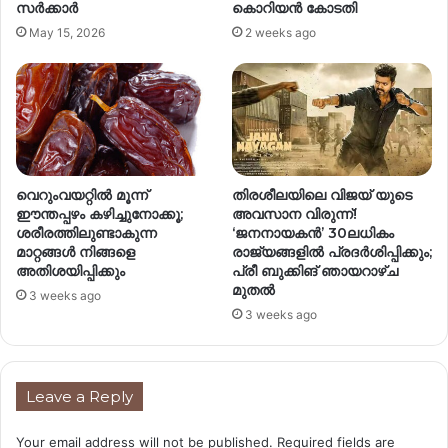
സർക്കാർ
കൊറിയൻ കോടതി
May 15, 2026
2 weeks ago
വെറുംവയറ്റിൽ മൂന്ന്
തിരശീലയിലെ വിജയ് യുടെ
ഈന്തപ്പഴം കഴിച്ചുനോക്കൂ;
അവസാന വിരുന്ന്!
ശരീരത്തിലുണ്ടാകുന്ന
‘ജനനായകൻ’ 30ലധികം
മാറ്റങ്ങൾ നിങ്ങളെ
രാജ്യങ്ങളിൽ പ്രദർശിപ്പിക്കും;
അതിശയിപ്പിക്കും
പ്രീ ബുക്കിങ് ഞായറാഴ്ച
മുതൽ
3 weeks ago
3 weeks ago
Leave a Reply
Your email address will not be published.
Required fields are