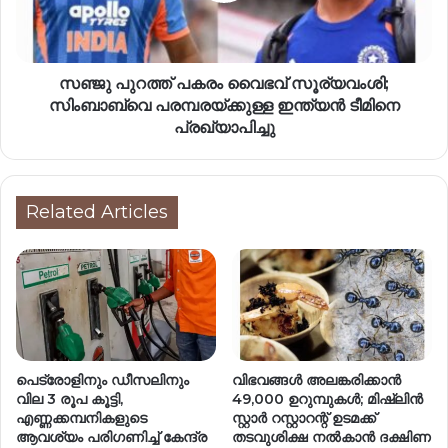
സഞ്ജു പുറത്ത് പകരം വൈഭവ് സൂര്യവംശി;
സിംബാബ്‌വെ പരമ്പരയ്ക്കുള്ള ഇന്ത്യൻ ടീമിനെ
പ്രഖ്യാപിച്ചു
Related Articles
പെട്രോളിനും ഡീസലിനും
വിഭവങ്ങൾ അലങ്കരിക്കാൻ
വില 3 രൂപ കൂട്ടി,
49,000 ഉറുമ്പുകൾ; മിഷ്ലിൻ
എണ്ണക്കമ്പനികളുടെ
സ്റ്റാർ റസ്റ്റാറന്റ് ഉടമക്ക്
ആവശ്യം പരി​ഗണിച്ച് കേന്ദ്ര
തടവുശിക്ഷ നൽകാൻ ദക്ഷിണ