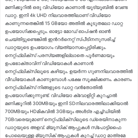
മണിക്കൂറിൽ ഒരു വിഡിയോ കാണാൻ യൂട്യൂബിൽ വേണ്ട
ഡാറ്റ. ഇനി 4k UHD നിലവാരത്തിലാണ് വിഡിയോ
കാണുന്നതെങ്കിൽ 15 GBയോ അതിൽ കൂടുതലോ ഡാറ്റ
ഉപയോഗിക്കപ്പെടും. ഓട്ടോ മോഡ് ഓപ്ഷൻ ഓൺ
ചെയ്തിട്ടുണ്ടെങ്കിൽ ഇന്‍റർനെറ്റ് സ്പീടിനനുസരിച്ച്
ഡാറ്റയുടെ ഉപയോഗം വ്യത്യാസപ്പെട്ടിരിക്കും.
നെറ്റ്ഫ്ലിക്സ് പരസ്യങ്ങളില്ലാതെ പൂർണമായും
ഉപഭോക്താവിന് വിഡിയോകൾ കാണാൻ
നെറ്റ്ഫ്ലിക്സിലൂടെ കഴിയും. ഉയർന്ന ഗുണനിലവാരത്തിൽ
വീഡിയോകൾ കാണുമ്പോൾ പക്ഷേ സൂക്ഷിക്കണം. കാരണം
നെറ്റ്ഫ്ലിക്സ് നിങ്ങളുടെ ഡാറ്റ വൻതോതിൽ
ഉപയോഗിക്കുന്നുണ്ട്. വിഡിയോ ക്വോളിറ്റി കുറച്ചാൽ
മണിക്കൂറിൽ 300MBയും ഇനി SDനിലവാരത്തിലാക്കിയാൽ
700MBയും HDമികവിൽ 3GBയും അൾട്ര എച്ച്ഡിയിൽ
7GBവരെയുമാണ് നെറ്റ്ഫ്ലിക്സിലൂടെ ഡ്രെയിനാകുന്ന
ഡാറ്റയുടെ അളവ്. മ്യൂസിക് ആപ്പുകൾ സ്‌പോട്ടിഫൈ
പോലെയുള്ള മ്യൂസിക് ആപ്പുകൾ കുറച്ച് ഡാറ്റ മാത്രമേ