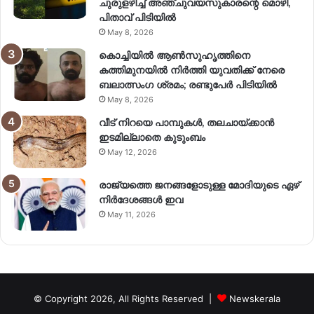
ചുരുളഴിച്ച് അഞ്ചുവയസുകാരന്റെ മൊഴി,
പിതാവ് പിടിയിൽ
May 8, 2026
കൊച്ചിയിൽ ആൺസുഹൃത്തിനെ
കത്തിമുനയിൽ നിർത്തി യുവതിക്ക് നേരെ
ബലാത്സംഗ​ ശ്രമം; രണ്ടുപേർ പിടിയിൽ
May 8, 2026
വീട് നിറയെ പാമ്പുകൾ, തലചായ്ക്കാൻ
ഇടമില്ലാതെ കുടുംബം
May 12, 2026
രാജ്യത്തെ ജനങ്ങളോടുള്ള മോദിയുടെ ഏഴ്
നിര്‍ദേശങ്ങള്‍ ഇവ
May 11, 2026
© Copyright 2026, All Rights Reserved |
Newskerala