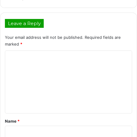
Leave a Reply
Your email address will not be published.
Required fields are
marked
*
C
o
m
m
e
n
t
*
Name
*