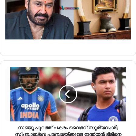
സഞ്ജു പുറത്ത് പകരം വൈഭവ് സൂര്യവംശി;
സിംബാബ്‌വെ പരമ്പരയ്ക്കുള്ള ഇന്ത്യൻ ടീമിനെ