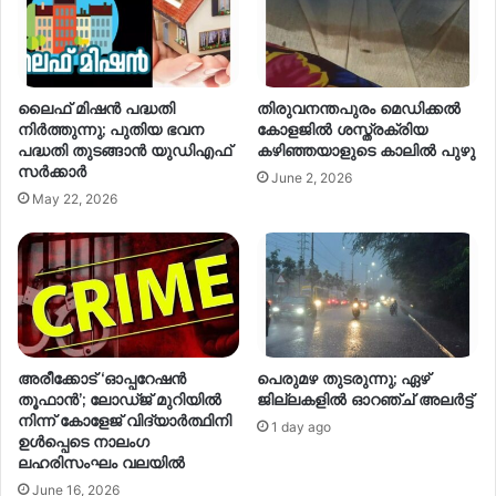
ലൈഫ് മിഷൻ പദ്ധതി
തിരുവനന്തപുരം മെഡിക്കൽ
നിർത്തുന്നു; പുതിയ ഭവന
കോളജിൽ ശസ്ത്രക്രിയ
പദ്ധതി തുടങ്ങാന്‍ യുഡിഎഫ്
കഴിഞ്ഞയാളുടെ കാലിൽ പുഴു
സര്‍ക്കാര്‍
June 2, 2026
May 22, 2026
അരീക്കോട് ‘ഓപ്പറേഷൻ
പെരുമഴ തുടരുന്നു; ഏഴ്
തൂഫാൻ’; ലോഡ്ജ് മുറിയിൽ
ജില്ലകളിൽ ഓറഞ്ച് അലർട്ട്
നിന്ന് കോളേജ് വിദ്യാർത്ഥിനി
1 day ago
ഉൾപ്പെടെ നാലംഗ
ലഹരിസംഘം വലയിൽ
June 16, 2026