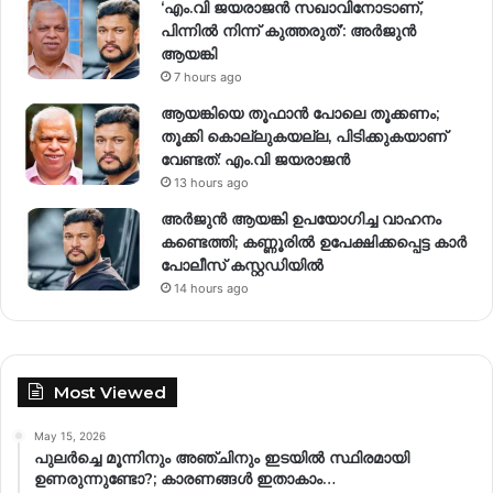
‘എം.വി ജയരാജന്‍ സഖാവിനോടാണ്,
പിന്നില്‍ നിന്ന് കുത്തരുത്’: അര്‍ജുന്‍
ആയങ്കി
7 hours ago
ആയങ്കിയെ തൂഫാൻ പോലെ തൂക്കണം;
തൂക്കി കൊല്ലുകയല്ല, പിടിക്കുകയാണ്
വേണ്ടത്: എം.വി ജയരാജൻ
13 hours ago
അർജുൻ ആയങ്കി ഉപയോഗിച്ച വാഹനം
കണ്ടെത്തി; കണ്ണൂരിൽ ഉപേക്ഷിക്കപ്പെട്ട കാർ
പോലീസ് കസ്റ്റഡിയിൽ
14 hours ago
Most Viewed
May 15, 2026
പുലർച്ചെ മൂന്നിനും അഞ്ചിനും ഇടയിൽ സ്ഥിരമായി
ഉണരുന്നുണ്ടോ?; കാരണങ്ങള്‍ ഇതാകാം…