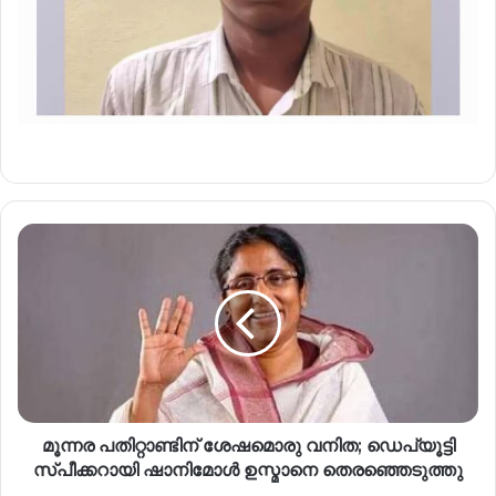
മൂന്നര പതിറ്റാണ്ടിന് ശേഷമൊരു വനിത; ഡെപ്യൂട്ടി
സ്പീക്കറായി ഷാനിമോൾ ഉസ്മാനെ തെരഞ്ഞെടുത്തു