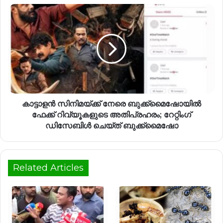
കാട്ടാളൻ സിനിമയ്ക്ക് നേരെ ബുക്ക്‌മൈഷോയിൽ
ഫേക്ക് റിവ്യൂകളുടെ അതിപ്രഹരം; റേറ്റിംഗ്
ഡിസേബിൾ ചെയ്ത് ബുക്ക്‌മൈഷോ
Related Articles