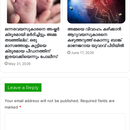
ഒന്നരവയസുകാരനെ അഷ്കർ
അമ്മയെ വിവാഹം കഴിക്കാൻ
ക്രൂരമായി മർദിച്ചിട്ടും അമ്മ
ആറുവയസുകാരനെ
തടഞ്ഞില്ല’; ഒരു
കഴുത്തറുത്ത് കൊന്നു; ബാങ്ക്
മാസത്തോളം കുട്ടിയെ
മാനേജറായ യുവാവ് പിടിയിൽ
ക്രൂരമായ പീഡനത്തിന്
June 17, 2026
ഇരയാക്കിയെന്നും പോലീസ്
May 31, 2026
Leave a Reply
Your email address will not be published.
Required fields are
marked
*
C
o