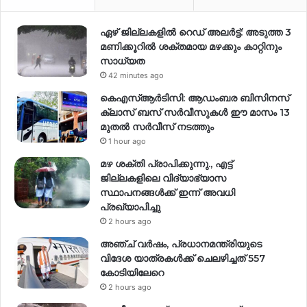
ഏഴ് ജില്ലകളില്‍ റെഡ് അലര്‍ട്ട്: അടുത്ത 3
മണിക്കൂറിൽ ശക്തമായ മഴക്കും കാറ്റിനും
സാധ്യത
42 minutes ago
കെഎസ്ആർടിസി: ആഡംബര ബിസിനസ്
ക്ലാസ് ബസ് സർവീസുകൾ ഈ മാസം 13
മുതൽ സർവീസ് നടത്തും
1 hour ago
മഴ ശക്തി പ്രാപിക്കുന്നു., എട്ട്
ജില്ലകളിലെ വിദ്യാഭ്യാസ
സ്ഥാപനങ്ങള്‍ക്ക് ഇന്ന് അവധി
പ്രഖ്യാപിച്ചു
2 hours ago
അഞ്ച് വര്‍ഷം, പ്രധാനമന്ത്രിയുടെ
വിദേശ യാത്രകള്‍ക്ക് ചെലഴിച്ചത് 557
കോടിയിലേറെ
2 hours ago