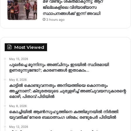
മഴ വീണ്ടും ശക്തമാകുന്നു; ആറ്
ജില്ലകളിലെ വിദ്യാഭ്യാസ
സ്ഥാപനങ്ങള്‍ക്ക് ഇന്ന് അവധി
3 hours ago
Most Viewed
May 15, 2026
പുലർച്ചെ മൂന്നിനും അഞ്ചിനും ഇടയിൽ സ്ഥിരമായി
ഉണരുന്നുണ്ടോ?; കാരണങ്ങള്‍ ഇതാകാം…
May 8, 2026
കാട്ടിൽ കൊണ്ടുവന്നതും അനിയത്തിയെ കൊന്നതും
അച്ഛനാണ്’; ക്രൂരതയുടെ ചുരുളഴിച്ച് അഞ്ചുവയസുകാരന്റെ
മൊഴി, പിതാവ് പിടിയിൽ
May 8, 2026
കൊച്ചിയിൽ ആൺസുഹൃത്തിനെ കത്തിമുനയിൽ നിർത്തി
യുവതിക്ക് നേരെ ബലാത്സംഗ​ ശ്രമം; രണ്ടുപേർ പിടിയിൽ
May 12, 2026