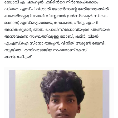
മേധാവി എ. ഷാഹുൽ ഹമീദിന്‍റെ നിർദേശപ്രകാരം
ഡിവൈ.എസ്.പി വിശാൽ ജോൺസന്റെ മേൽനോട്ടത്തിൽ
കാഞ്ഞിരപ്പള്ളി പോലീസ് സ്റ്റേഷൻ ഇൻസ്പെക്ടർ സി.കെ.
മനോജ്, എസ്.ഐമാരായ, ഗോകുൽ, ഷിജു, എം.പി.
അനിൽകുമാർ, ജില്ല പൊലീസ് മേധാവിയുടെ പ്രത്യേക
അന്വേഷണ സംഘത്തിലുള്ള ജോബി, ഷമീർ, വിമൽ,
എ.എസ്.ഐ സിനോ തങ്കപ്പൻ, വിനീത്, അരുൺ ബേബി ,
സുജിത്ത് എന്നിവരടങ്ങിയ സംഘമാണ് കേസ്
അന്വേഷിച്ചത്.