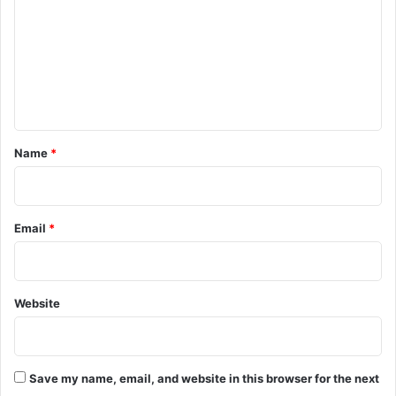
m
m
e
n
t
*
Name
*
Email
*
Website
Save my name, email, and website in this browser for the next