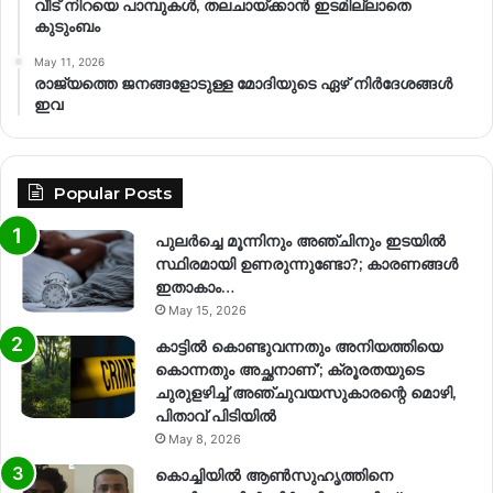
വീട് നിറയെ പാമ്പുകൾ, തലചായ്ക്കാൻ ഇടമില്ലാതെ
കുടുംബം
May 11, 2026
രാജ്യത്തെ ജനങ്ങളോടുള്ള മോദിയുടെ ഏഴ് നിര്‍ദേശങ്ങള്‍
ഇവ
Popular Posts
പുലർച്ചെ മൂന്നിനും അഞ്ചിനും ഇടയിൽ
സ്ഥിരമായി ഉണരുന്നുണ്ടോ?; കാരണങ്ങള്‍
ഇതാകാം…
May 15, 2026
കാട്ടിൽ കൊണ്ടുവന്നതും അനിയത്തിയെ
കൊന്നതും അച്ഛനാണ്’; ക്രൂരതയുടെ
ചുരുളഴിച്ച് അഞ്ചുവയസുകാരന്റെ മൊഴി,
പിതാവ് പിടിയിൽ
May 8, 2026
കൊച്ചിയിൽ ആൺസുഹൃത്തിനെ