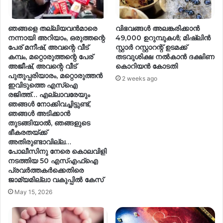
ഞങ്ങളെ തല്ലിയവൻമാരെ
വിഭവങ്ങൾ അലങ്കരിക്കാൻ
നന്നായി അറിയാം, ഒരുത്തന്റെ
49,000 ഉറുമ്പുകൾ; മിഷ്ലിൻ
പേര് മനീഷ്, അവന്റെ വീട്
സ്റ്റാർ റസ്റ്റാറന്റ് ഉടമക്ക്
കമ്പം, മറ്റൊരുത്തന്റെ പേര്
തടവുശിക്ഷ നൽകാൻ ദക്ഷിണ
അജീഷ്, അവന്റെ വീട്
കൊറിയൻ കോടതി
പുതുപ്പരിയാരം, മറ്റൊരുത്തൻ
2 weeks ago
ഇവിടുത്തെ എസ്ഐ
രജിത്ത്… എല്ലാവരേയും
ഞങ്ങൾ നോക്കിവച്ചി‌ട്ടുണ്ട്,
ഞങ്ങൾ അടിക്കാൻ
തുടങ്ങിയാൽ, ഞങ്ങളുടെ
ഭീകരതയ്ക്ക്
അതിരുണ്ടാവില്ല…
പോലീസിനു നേരെ കൊലവിളി
നടത്തിയ 50 എസ്എഫ്‌ഐ
പ്രവർത്തകർക്കെതിരെ
ജാമ്യമില്ലാ വകുപ്പിൽ കേസ്
May 15, 2026