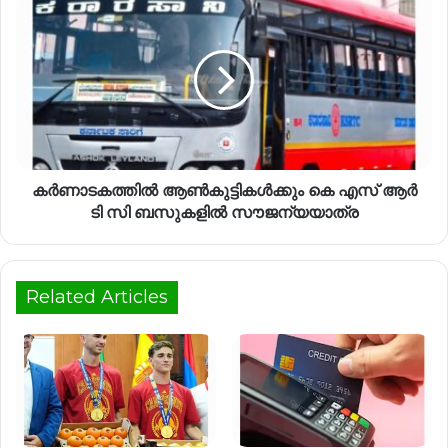
കർണാടകത്തിൽ ആൺകുട്ടികൾക്കും കെ എസ് ആർ
ടി സി ബസുകളിൽ സൗജന്യയാത്ര
Related Articles