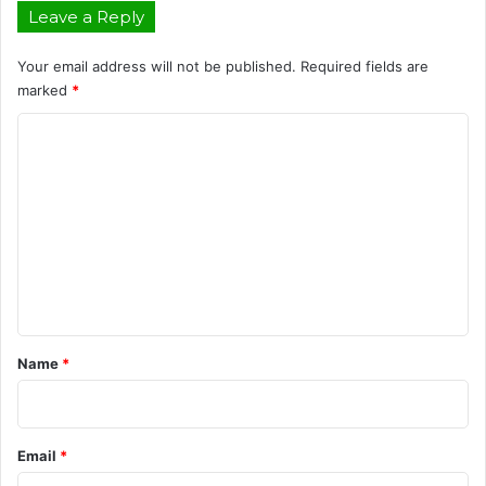
Leave a Reply
Your email address will not be published.
Required fields are
marked
*
C
o
m
m
e
n
t
*
Name
*
Email
*