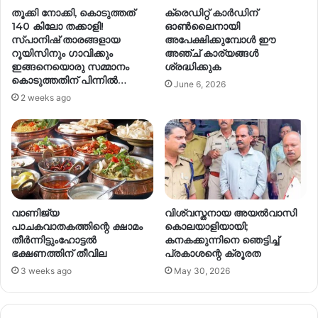
തൂക്കി നോക്കി, കൊടുത്തത്
ക്രെഡിറ്റ് കാർഡിന്
140 കിലോ തക്കാളി!
ഓൺലൈനായി
സ്പാനിഷ് താരങ്ങളായ
അപേക്ഷിക്കുമ്പോൾ ഈ
റൂയിസിനും ഗാവിക്കും
അഞ്ച് കാര്യങ്ങൾ
ഇങ്ങനെയൊരു സമ്മാനം
ശ്രദ്ധിക്കുക
കൊടുത്തതിന് പിന്നില്‍…
June 6, 2026
2 weeks ago
വാണിജ്യ
വിശ്വസ്തനായ അയൽവാസി
പാചകവാതകത്തിന്റെ ക്ഷാമം
കൊലയാളിയായി;
തീര്‍ന്നിട്ടുംഹോട്ടല്‍
കനകക്കുന്നിനെ ഞെട്ടിച്ച്
ഭക്ഷണത്തിന് തീവില
പ്രകാശന്റെ ക്രൂരത
3 weeks ago
May 30, 2026