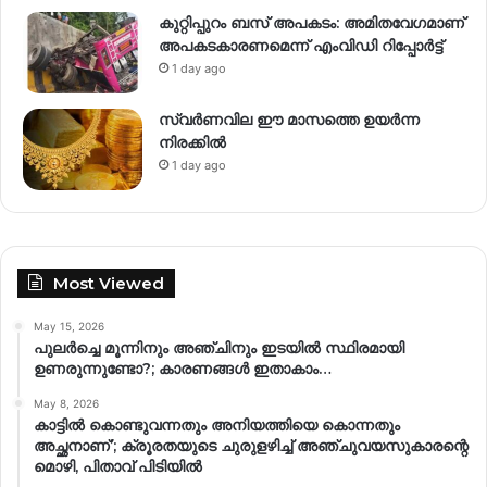
കുറ്റിപ്പുറം ബസ് അപകടം: അമിതവേഗമാണ്
അപകടകാരണമെന്ന് എംവിഡി റിപ്പോർട്ട്
1 day ago
സ്വര്‍ണവില ഈ മാസത്തെ ഉയര്‍ന്ന
നിരക്കില്‍
1 day ago
Most Viewed
May 15, 2026
പുലർച്ചെ മൂന്നിനും അഞ്ചിനും ഇടയിൽ സ്ഥിരമായി
ഉണരുന്നുണ്ടോ?; കാരണങ്ങള്‍ ഇതാകാം…
May 8, 2026
കാട്ടിൽ കൊണ്ടുവന്നതും അനിയത്തിയെ കൊന്നതും
അച്ഛനാണ്’; ക്രൂരതയുടെ ചുരുളഴിച്ച് അഞ്ചുവയസുകാരന്റെ
മൊഴി, പിതാവ് പിടിയിൽ