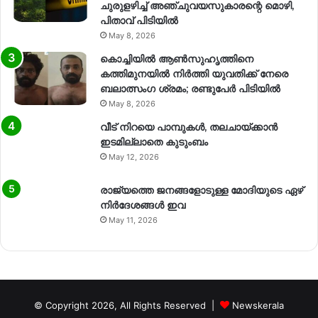
ചുരുളഴിച്ച് അഞ്ചുവയസുകാരന്റെ മൊഴി,
പിതാവ് പിടിയിൽ
May 8, 2026
കൊച്ചിയിൽ ആൺസുഹൃത്തിനെ
കത്തിമുനയിൽ നിർത്തി യുവതിക്ക് നേരെ
ബലാത്സംഗ​ ശ്രമം; രണ്ടുപേർ പിടിയിൽ
May 8, 2026
വീട് നിറയെ പാമ്പുകൾ, തലചായ്ക്കാൻ
ഇടമില്ലാതെ കുടുംബം
May 12, 2026
രാജ്യത്തെ ജനങ്ങളോടുള്ള മോദിയുടെ ഏഴ്
നിര്‍ദേശങ്ങള്‍ ഇവ
May 11, 2026
© Copyright 2026, All Rights Reserved |
Newskerala