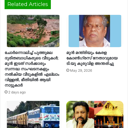
Related Articles
ചോർന്നൊലിച്ച് പുത്തുമല
മുന്‍ മന്ത്രിയും കേരള
ദുരിതബാധികരുടെ വീടുകൾ;
കോണ്‍ഗ്രസ് നേതാവുമായ
മുൻ ഇടത് സർക്കാരും
ടി.യു കുരുവിള അന്തരിച്ചു
സന്നദ്ധ സംഘടനകളും
May 29, 2026
നൽകിയ വീടുകളിൽ എല്ലാം
വിള്ളൽ, ഭീതിയിൽ ആയി
നാട്ടുകാർ
2 days ago