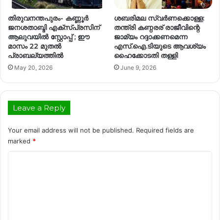
തിരുവനന്തപുരം- കണ്ണൂർ
ശബരിമല സ്വര്‍ണക്കൊള്ള:
ജനശതാബ്ദി എക്‌സ്പ്രസിന്
തന്ത്രി കണ്ഠരര് രാജീവിന്റെ
ആലുവയിൽ സ്റ്റോപ്പ് ; ഈ
ജാമ്യം റദ്ദാക്കണമെന്ന
മാസം 22 മുതൽ
എസ്.ഐ.ടിയുടെ ആവശ്യം
പ്രാബല്യത്തിൽ
ഹൈക്കോടതി തള്ളി
May 20, 2026
June 9, 2026
Leave a Reply
Your email address will not be published.
Required fields are
marked
*
C
o
m
m
e