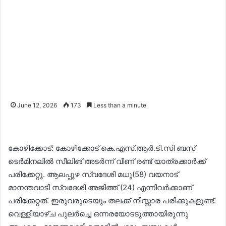
June 12, 2026
173
Less than a minute
കോഴിക്കോട്: കോഴിക്കോട് കെ.എസ്.ആർ.ടി.സി ബസ്
ടെർമിനലിൽ സീലിങ് അടർന്ന് വീണ് രണ്ട് യാത്രക്കാർക്ക്
പരിക്കേറ്റു. ആലപ്പുഴ സ്വദേശി മധു(58) വയനാട്
മാനന്തവാടി സ്വദേശി അജിത്ത് (24) എന്നിവർക്കാണ്
പരിക്കേറ്റത്. ഇരുവരുടെയും തലക്ക് നിസ്സാര പരിക്കുകളുണ്ട്.
വെള്ളിയാഴ്ച പുലർച്ചെ ഒന്നരയോടടുത്തായിരുന്നു