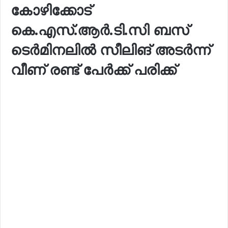
കോഴിക്കോട്
കെ.എസ്.ആർ.ടി.സി ബസ്
ടെർമിനലിൽ സീലിങ് അടർന്ന്
വീണ് രണ്ട് പേർക്ക് പരിക്ക്