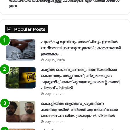
രാജ്യത്തെ ജനങ്ങളോടുള്ള മോദിയുടെ ഏഴ് നിര്‍ദേശങ്ങള്‍
ഇവ
Popular Posts
പുലർച്ചെ മൂന്നിനും അഞ്ചിനും ഇടയിൽ
സ്ഥിരമായി ഉണരുന്നുണ്ടോ?; കാരണങ്ങള്‍
ഇതാകാം…
May 15, 2026
കാട്ടിൽ കൊണ്ടുവന്നതും അനിയത്തിയെ
കൊന്നതും അച്ഛനാണ്’; ക്രൂരതയുടെ
ചുരുളഴിച്ച് അഞ്ചുവയസുകാരന്റെ മൊഴി,
പിതാവ് പിടിയിൽ
May 8, 2026
കൊച്ചിയിൽ ആൺസുഹൃത്തിനെ
കത്തിമുനയിൽ നിർത്തി യുവതിക്ക് നേരെ
ബലാത്സംഗ​ ശ്രമം; രണ്ടുപേർ പിടിയിൽ
May 8, 2026