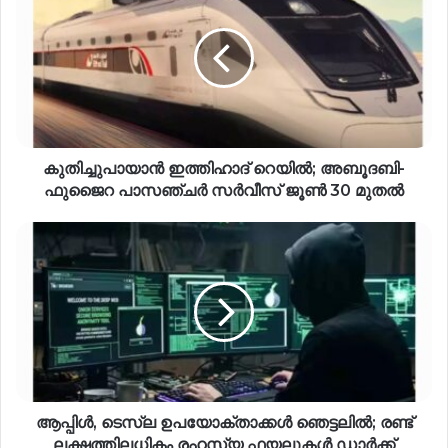
കുതിച്ചുപായാൻ ഇത്തിഹാദ് റെയിൽ; അബൂദബി-
ഫുജൈറ പാസഞ്ചർ സർവീസ് ജൂൺ 30 മുതൽ
ആപ്പിൾ, ടെസ്‌ല ഉപയോക്താക്കൾ ഞെട്ടലിൽ; രണ്ട്
ലക്ഷത്തിലധികം രഹസ്യ ഫയലുകൾ ഡാർക്ക്