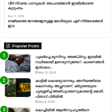
വീട് നിറയെ പാമ്പുകൾ, തലചായ്ക്കാൻ ഇടമില്ലാതെ
കുടുംബം
May 11, 2026
രാജ്യത്തെ ജനങ്ങളോടുള്ള മോദിയുടെ ഏഴ് നിര്‍ദേശങ്ങള്‍
ഇവ
Popular Posts
പുലർച്ചെ മൂന്നിനും അഞ്ചിനും ഇടയിൽ
സ്ഥിരമായി ഉണരുന്നുണ്ടോ?; കാരണങ്ങള്‍
ഇതാകാം…
May 15, 2026
കാട്ടിൽ കൊണ്ടുവന്നതും അനിയത്തിയെ
കൊന്നതും അച്ഛനാണ്’; ക്രൂരതയുടെ
ചുരുളഴിച്ച് അഞ്ചുവയസുകാരന്റെ മൊഴി,
പിതാവ് പിടിയിൽ
May 8, 2026
കൊച്ചിയിൽ ആൺസുഹൃത്തിനെ