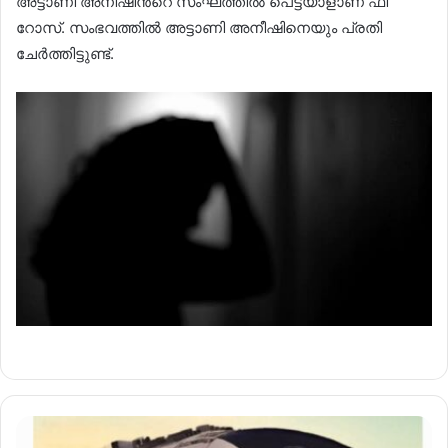
അട്ടാണി അനീഷി​ൻ്റെ സംഘത്തിൽ പെട്ടയാളാണ്​ ഫി​
റോസ്​. സംഭവത്തിൽ അട്ടാണി അനീഷിനെയും പ്രതി​ ​
ചേർത്തിട്ടുണ്ട്​.