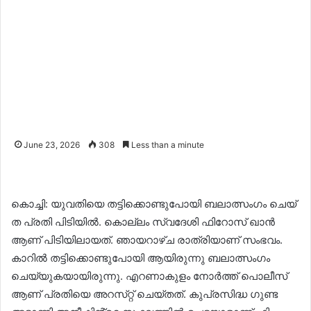
June 23, 2026
308
Less than a minute
കൊച്ചി: യുവതിയെ തട്ടിക്കൊണ്ടുപോയി ബലാത്സംഗം ചെയ്​
ത പ്രതി പിടിയിൽ. കൊല്ലം സ്വ​ദേശി ഫിറോസ്​ ഖാൻ
ആണ്​ പിടിയിലായത്. ​ഞായറാഴ്​ച രാത്രിയാണ്​ സംഭവം.
കാറിൽ തട്ടിക്കൊണ്ടു​പോയി ആയിരുന്നു ബലാത്സംഗം
ചെയ്യുകയായിരുന്നു​. എറണാകുളം ​നോർത്ത്​ പൊലീസ്​
ആണ്​ പ്രതിയെ അറസ്​റ്റ്​ ചെയ്​തത്. ​കു​പ്രസിദ്ധ ഗുണ്ട