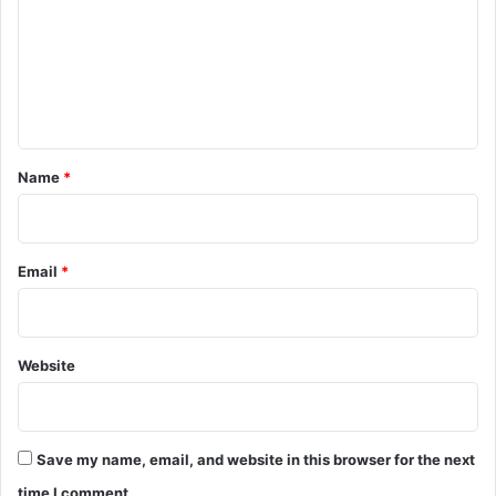
m
m
e
n
t
*
Name
*
Email
*
Website
Save my name, email, and website in this browser for the next
time I comment.