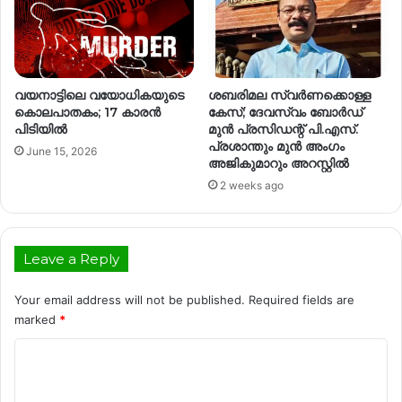
വയനാട്ടിലെ വയോധികയുടെ
ശബരിമല സ്വർണക്കൊള്ള
കൊലപാതകം; 17 കാരൻ
കേസ്; ദേവസ്വം ബോര്‍ഡ്
പിടിയിൽ
മുൻ പ്രസിഡന്റ് പി.എസ്.
പ്രശാന്തും മുൻ അംഗം
June 15, 2026
അജികുമാറും അറസ്റ്റിൽ
2 weeks ago
Leave a Reply
Your email address will not be published.
Required fields are
marked
*
C
o