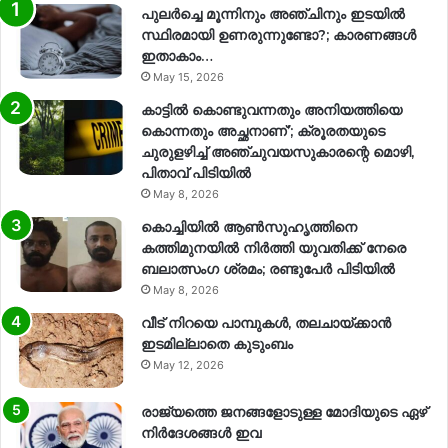
പുലർച്ചെ മൂന്നിനും അഞ്ചിനും ഇടയിൽ
സ്ഥിരമായി ഉണരുന്നുണ്ടോ?; കാരണങ്ങള്‍
ഇതാകാം…
May 15, 2026
കാട്ടിൽ കൊണ്ടുവന്നതും അനിയത്തിയെ
കൊന്നതും അച്ഛനാണ്’; ക്രൂരതയുടെ
ചുരുളഴിച്ച് അഞ്ചുവയസുകാരന്റെ മൊഴി,
പിതാവ് പിടിയിൽ
May 8, 2026
കൊച്ചിയിൽ ആൺസുഹൃത്തിനെ
കത്തിമുനയിൽ നിർത്തി യുവതിക്ക് നേരെ
ബലാത്സംഗ​ ശ്രമം; രണ്ടുപേർ പിടിയിൽ
May 8, 2026
വീട് നിറയെ പാമ്പുകൾ, തലചായ്ക്കാൻ
ഇടമില്ലാതെ കുടുംബം
May 12, 2026
രാജ്യത്തെ ജനങ്ങളോടുള്ള മോദിയുടെ ഏഴ്
നിര്‍ദേശങ്ങള്‍ ഇവ