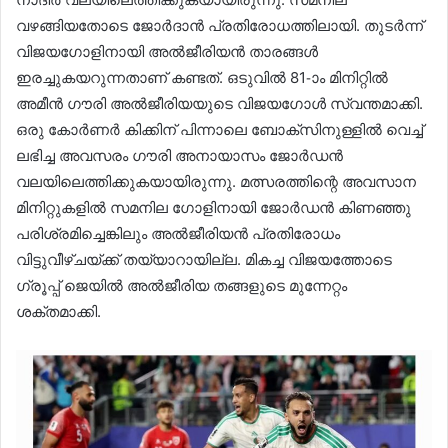
വഴങ്ങിയതോടെ ജോർദാൻ പ്രതിരോധത്തിലായി. തുടർന്ന്
വിജയഗോളിനായി അൽജീരിയൻ താരങ്ങൾ
ഇരച്ചുകയറുന്നതാണ് കണ്ടത്. ഒടുവിൽ 81-ാം മിനിറ്റിൽ
അമീൻ ഗൗരി അൽജീരിയയുടെ വിജയഗോൾ സ്വന്തമാക്കി.
ഒരു കോർണർ കിക്കിന് പിന്നാലെ ബോക്സിനുള്ളിൽ വെച്ച്
ലഭിച്ച അവസരം ഗൗരി അനായാസം ജോർ​ഡൻ
വലയിലെത്തിക്കുകയായിരുന്നു. മത്സരത്തിന്റെ അവസാന
മിനിറ്റുകളിൽ സമനില ഗോളിനായി ജോർഡൻ കിണഞ്ഞു
പരിശ്രമിച്ചെങ്കിലും അൽജീരിയൻ പ്രതിരോധം
വിട്ടുവീഴ്ചയ്ക്ക് തയ്യാറായില്ല. മികച്ച വിജയത്തോടെ
ഗ്രൂപ്പ് ജെയിൽ അൽജീരിയ തങ്ങളുടെ മുന്നേറ്റം
ശക്തമാക്കി.