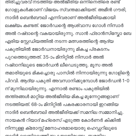
തിരിച്ചുവരവ് നടത്തിയ അൽജീരിയ ഒന്നിനെതിരെ രണ്ട്
ഗോളുകൾക്കാണ് വിജയം സ്വന്തമാക്കിയത്. അമീൻ ഗൗരി,
നാദിർ ബെൻബൗലി എന്നിവരാണ് അൽജീരിയക്കായി
ലക്ഷ്യം കണ്ടത്. ജോർഡന്റെ ആശ്വാസ ഗോൾ നിസാർ
അൽ റഷ്ദാന്റെ വകയായിരുന്നു. സാൻ ഫ്രാൻസിസ്കോ ബേ
ഏരിയ സ്റ്റേഡിയത്തിൽ നടന്ന മത്സരത്തിന്റെ ആദ്യ
പകുതിയിൽ ജോർഡനായിരുന്നു മികച്ച പ്രകടനം
പുറത്തെടുത്തത്. 35-ാം മിനിറ്റിൽ നിസാർ അൽ
റഷ്ദാനിലൂടെ ജോർഡൻ ലീഡെടുത്തു. മൂസ അൽ
തമാരിയുടെ മികച്ചൊരു പാസിൽ നിന്നായിരുന്നു ഗോളിന്റെ
പിറവി. ആദ്യ പകുതി അവസാനിക്കുമ്പോൾ ജോർഡൻ 1-0
ന് മുന്നിലായിരുന്നു. എന്നാൽ രണ്ടാം പകുതിയിൽ
തന്ത്രങ്ങൾ മാറ്റിയ അൽജീരിയ മികച്ച മുന്നേറ്റങ്ങളാണ്
നടത്തിയത്. 68-ാം മിനിറ്റിൽ പകരക്കാരനായി ഇറങ്ങിയ
നാദിർ ബെൻബൗലി അൽജീരിയക്ക് സമനില സമ്മാനിച്ചു.
നായകൻ റിയാദ് മഹ്രെസ് എടുത്ത കോർണർ കിക്കിൽ
നിന്നുള്ള ക്രോസ്സ് മനോഹരമായൊരു ഹെഡ്ഡറിലൂടെ
നാദിർ വലയിലെത്തിക്കുകയായിരുന്നു. സമനില