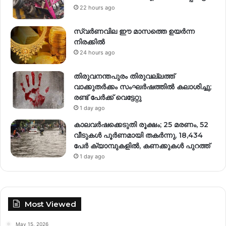
22 hours ago
സ്വര്‍ണവില ഈ മാസത്തെ ഉയര്‍ന്ന
നിരക്കില്‍
24 hours ago
തിരുവനന്തപുരം തിരുവല്ലത്ത്
വാക്കുതർക്കം സംഘർഷത്തിൽ കലാശിച്ചു;
രണ്ട് പേർക്ക് വെട്ടേറ്റു
1 day ago
കാലവർഷക്കെടുതി രൂക്ഷം; 25 മരണം, 52
വീ‌ടുകൾ പൂർണമായി തകർന്നു, 18,434
പേർ ക്യാമ്പുകളിൽ, കണക്കുകൾ പുറത്ത്
1 day ago
Most Viewed
May 15, 2026