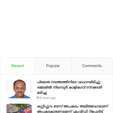
Recent
Popular
Comments
പ്രഭാത നടത്തത്തിനിടെ വാഹനമിടിച്ചു;
ദമ്മാമിൽ നിലമ്പുർ കാളികാവ് സ്വദേശി
മരിച്ചു
5 hours ago
കുറ്റിപ്പുറം ബസ് അപകടം: അമിതവേഗമാണ്
അപകടകാരണമെന്ന് എംവിഡി റിപ്പോർട്ട്