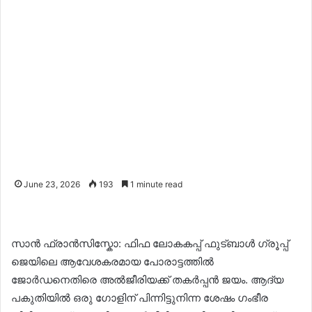
June 23, 2026
193
1 minute read
സാൻ ഫ്രാൻസിസ്കോ: ഫിഫ ലോകകപ്പ് ഫുട്ബാൾ ഗ്രൂപ്പ്
ജെയിലെ ആവേശകരമായ പോരാട്ടത്തിൽ
ജോർഡനെതിരെ അൽജീരിയക്ക് തകർപ്പൻ ജയം. ആദ്യ
പകുതിയിൽ ഒരു ഗോളിന് പിന്നിട്ടുനിന്ന ശേഷം ഗംഭീര