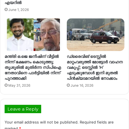
എയറിൽ
June 1, 2026
മന്ത്രി ഒ.ജെ ജനീഷിന് വീട്ടില്‍
ഡ്രൈവിങ് ടെസ്റ്റിൽ
നിന്ന് ഭക്ഷണം കൊടുത്തു;
മാറ്റംവരുത്തി മോട്ടോർ വാഹന
തൃശൂരിൽ മുതിർന്ന സിപിഐ
വകുപ്പ്.; ടെസ്റ്റിൽ ‘H’
നേതാവിനെ പാർട്ടിയിൽ നിന്ന്
എടുക്കുമ്പോൾ ഇനി മുതൽ
പുറത്താക്കി
പിൻക്യാമറയിൽ നോക്കാം
May 31, 2026
June 16, 2026
Leave a Reply
Your email address will not be published.
Required fields are
marked
*