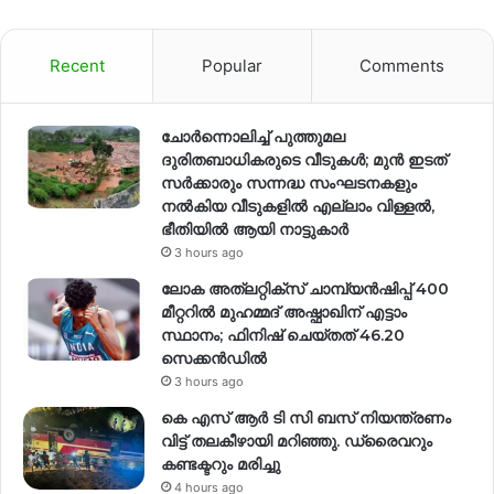
Recent
Popular
Comments
ചോർന്നൊലിച്ച് പുത്തുമല
ദുരിതബാധികരുടെ വീടുകൾ; മുൻ ഇടത്
സർക്കാരും സന്നദ്ധ സംഘടനകളും
നൽകിയ വീടുകളിൽ എല്ലാം വിള്ളൽ,
ഭീതിയിൽ ആയി നാട്ടുകാർ
3 hours ago
ലോക അത്‌ലറ്റിക്‌സ് ചാമ്പ്യൻഷിപ്പ് 400
മീറ്ററിൽ മുഹമ്മദ് അഷ്ഫാഖിന് എട്ടാം
സ്ഥാനം; ഫിനിഷ് ചെയ്തത് 46.20
സെക്കൻഡിൽ
3 hours ago
കെ എസ് ആർ ടി സി ബസ് നിയന്ത്രണം
വിട്ട് തലകീഴായി മറിഞ്ഞു. ഡ്രൈവറും
കണ്ടക്ടറും മരിച്ചു
4 hours ago