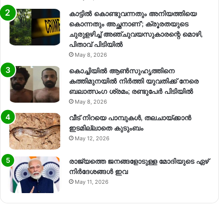
കാട്ടിൽ കൊണ്ടുവന്നതും അനിയത്തിയെ
കൊന്നതും അച്ഛനാണ്’; ക്രൂരതയുടെ
ചുരുളഴിച്ച് അഞ്ചുവയസുകാരന്റെ മൊഴി,
പിതാവ് പിടിയിൽ
May 8, 2026
കൊച്ചിയിൽ ആൺസുഹൃത്തിനെ
കത്തിമുനയിൽ നിർത്തി യുവതിക്ക് നേരെ
ബലാത്സംഗ​ ശ്രമം; രണ്ടുപേർ പിടിയിൽ
May 8, 2026
വീട് നിറയെ പാമ്പുകൾ, തലചായ്ക്കാൻ
ഇടമില്ലാതെ കുടുംബം
May 12, 2026
രാജ്യത്തെ ജനങ്ങളോടുള്ള മോദിയുടെ ഏഴ്
നിര്‍ദേശങ്ങള്‍ ഇവ
May 11, 2026