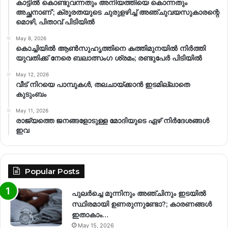
കാട്ടിൽ കൊണ്ടുവന്നതും അനിയത്തിയെ കൊന്നതും
അച്ഛനാണ്’; ക്രൂരതയുടെ ചുരുളഴിച്ച് അഞ്ചുവയസുകാരന്റെ
മൊഴി, പിതാവ് പിടിയിൽ
May 8, 2026
കൊച്ചിയിൽ ആൺസുഹൃത്തിനെ കത്തിമുനയിൽ നിർത്തി
യുവതിക്ക് നേരെ ബലാത്സംഗ​ ശ്രമം; രണ്ടുപേർ പിടിയിൽ
May 12, 2026
വീട് നിറയെ പാമ്പുകൾ, തലചായ്ക്കാൻ ഇടമില്ലാതെ
കുടുംബം
May 11, 2026
രാജ്യത്തെ ജനങ്ങളോടുള്ള മോദിയുടെ ഏഴ് നിര്‍ദേശങ്ങള്‍
ഇവ
Popular Posts
പുലർച്ചെ മൂന്നിനും അഞ്ചിനും ഇടയിൽ
സ്ഥിരമായി ഉണരുന്നുണ്ടോ?; കാരണങ്ങള്‍
ഇതാകാം…
May 15, 2026