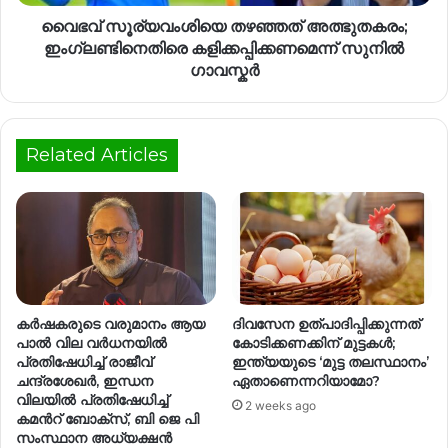
വൈഭവ് സൂര്യവംശിയെ തഴഞ്ഞത് അത്ഭുതകരം;
ഇംഗ്ലണ്ടിനെതിരെ കളിക്കപ്പിക്കണമെന്ന് സുനിൽ
ഗാവസ്കർ
Related Articles
കർഷകരുടെ വരുമാനം ആയ
ദിവസേന ഉത്പാദിപ്പിക്കുന്നത്
പാൽ വില വർധനയിൽ
കോടിക്കണക്കിന് മുട്ടകൾ;
പ്രതിഷേധിച്ച് രാജീവ്
ഇന്ത്യയുടെ ‘മുട്ട തലസ്ഥാനം’
ചന്ദ്രശേഖർ, ഇന്ധന
ഏതാണെന്നറിയാമോ?
വിലയിൽ പ്രതിഷേധിച്ച്
2 weeks ago
കമന്‍റ് ബോക്സ്, ബി ജെ പി
സംസ്ഥാന അധ്യക്ഷൻ