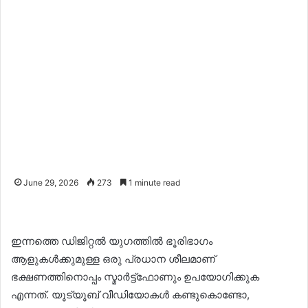
June 29, 2026
273
1 minute read
ഇന്നത്തെ ഡിജിറ്റൽ യുഗത്തിൽ ഭൂരിഭാഗം
ആളുകൾക്കുമുള്ള ഒരു പ്രധാന ശീലമാണ്
ഭക്ഷണത്തിനൊപ്പം സ്മാർട്ട്ഫോണും ഉപയോഗിക്കുക
എന്നത്. യൂട്യൂബ് വീഡിയോകൾ കണ്ടുകൊണ്ടോ,