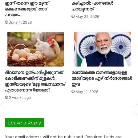
ഇന്ന് തന്നെ ഈ മൂന്ന്
കഴിച്ചാൽ; പഠനങ്ങൾ
ഭക്ഷണങ്ങളോട് ‘നോ’
പറയുന്നത്
പറയാം…
May 22, 2026
June 4, 2026
ദിവസേന ഉത്പാദിപ്പിക്കുന്നത്
രാജ്യത്തെ ജനങ്ങളോടുള്ള
കോടിക്കണക്കിന് മുട്ടകൾ;
മോദിയുടെ ഏഴ് നിര്‍ദേശങ്ങള്‍
ഇന്ത്യയുടെ ‘മുട്ട തലസ്ഥാനം’
ഇവ
ഏതാണെന്നറിയാമോ?
May 11, 2026
2 weeks ago
Leave a Reply
Your email address will not be published.
Required fields are