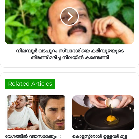
നിലമ്പൂർ വടപുറം സ്വദേശിയെ കരിമ്പുഴയുടെ
തീരത്ത് മരിച്ച നിലയിൽ കണ്ടെത്തി
Related Articles
വേഗത്തില്‍ വയസരാക്കും..!;
കൊളസ്ട്രോൾ ഉള്ളവർ മുട്ട