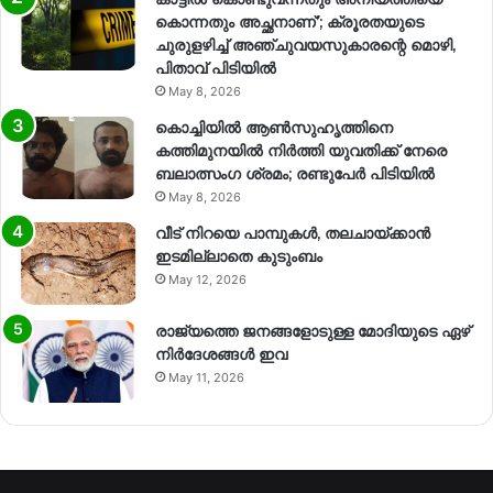
കൊന്നതും അച്ഛനാണ്’; ക്രൂരതയുടെ
ചുരുളഴിച്ച് അഞ്ചുവയസുകാരന്റെ മൊഴി,
പിതാവ് പിടിയിൽ
May 8, 2026
കൊച്ചിയിൽ ആൺസുഹൃത്തിനെ
കത്തിമുനയിൽ നിർത്തി യുവതിക്ക് നേരെ
ബലാത്സംഗ​ ശ്രമം; രണ്ടുപേർ പിടിയിൽ
May 8, 2026
വീട് നിറയെ പാമ്പുകൾ, തലചായ്ക്കാൻ
ഇടമില്ലാതെ കുടുംബം
May 12, 2026
രാജ്യത്തെ ജനങ്ങളോടുള്ള മോദിയുടെ ഏഴ്
നിര്‍ദേശങ്ങള്‍ ഇവ
May 11, 2026