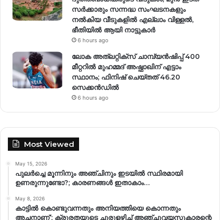
സർക്കാരും സന്നദ്ധ സംഘടനകളും
നൽകിയ വീടുകളിൽ എല്ലാം വിള്ളൽ,
ഭീതിയിൽ ആയി നാട്ടുകാർ
6 hours ago
ലോക അത്‌ലറ്റിക്‌സ് ചാമ്പ്യൻഷിപ്പ് 400
മീറ്ററിൽ മുഹമ്മദ് അഷ്ഫാഖിന് എട്ടാം
സ്ഥാനം; ഫിനിഷ് ചെയ്തത് 46.20
സെക്കൻഡിൽ
6 hours ago
Most Viewed
May 15, 2026
പുലർച്ചെ മൂന്നിനും അഞ്ചിനും ഇടയിൽ സ്ഥിരമായി
ഉണരുന്നുണ്ടോ?; കാരണങ്ങള്‍ ഇതാകാം…
May 8, 2026
കാട്ടിൽ കൊണ്ടുവന്നതും അനിയത്തിയെ കൊന്നതും
അച്ഛനാണ്’; ക്രൂരതയുടെ ചുരുളഴിച്ച് അഞ്ചുവയസുകാരന്റെ