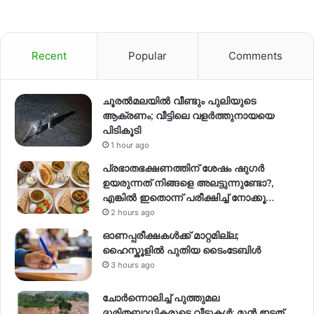
Recent
Popular
Comments
ചൂരൽമലയിൽ വീണ്ടും പുലിയുടെ
ആക്രണം; വീട്ടിലെ വളർത്തുനായയെ
പിടികൂടി
1 hour ago
പ്രഭാതഭക്ഷണത്തിന് ശേഷം ഷുഗർ
ഉയരുന്നത് നിങ്ങളെ അലട്ടുന്നുണ്ടോ?,
എങ്കിൽ ഇതൊന്ന് പരീക്ഷിച്ച് നോക്കൂ…
2 hours ago
ഓണപ്പരീക്ഷകൾക്ക് മാറ്റമില്ല;
ഹൈസ്കൂളിൽ പുതിയ ടൈംടേബിൾ
3 hours ago
ചോർന്നൊലിച്ച് പുത്തുമല
ദുരിതബാധികരുടെ വീടുകൾ; മുൻ ഇടത്