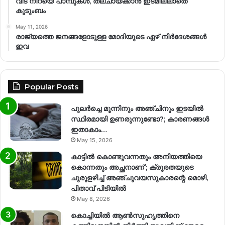
വീട് നിറയെ പാമ്പുകൾ, തലചായ്ക്കാൻ ഇടമില്ലാതെ
കുടുംബം
May 11, 2026
രാജ്യത്തെ ജനങ്ങളോടുള്ള മോദിയുടെ ഏഴ് നിര്‍ദേശങ്ങള്‍
ഇവ
Popular Posts
പുലർച്ചെ മൂന്നിനും അഞ്ചിനും ഇടയിൽ
സ്ഥിരമായി ഉണരുന്നുണ്ടോ?; കാരണങ്ങള്‍
ഇതാകാം…
May 15, 2026
കാട്ടിൽ കൊണ്ടുവന്നതും അനിയത്തിയെ
കൊന്നതും അച്ഛനാണ്’; ക്രൂരതയുടെ
ചുരുളഴിച്ച് അഞ്ചുവയസുകാരന്റെ മൊഴി,
പിതാവ് പിടിയിൽ
May 8, 2026
കൊച്ചിയിൽ ആൺസുഹൃത്തിനെ