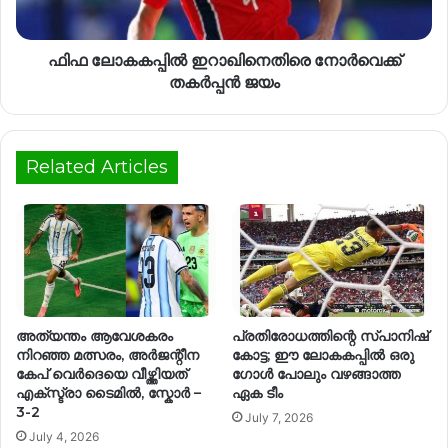
ഫിഫ ലോകകപ്പില്‍ ഇറാഖിനെതിരെ നോര്‍വെക്ക്
തകര്‍പ്പന്‍ ജയം
Related Articles
അത്യന്തം ആവേശകരം
പ്രതിരോധത്തിന്റെ സ്പാനിഷ്
നിറഞ്ഞ മത്സരം, അർജന്റീന
കോട്ട; ഈ ലോകകപ്പിൽ ഒരു
കേപ് വെർദെയെ വീഴ്ത്തിയത്
ഗോൾ പോലും വഴങ്ങാത്ത
എക്‌സ്ട്രാ ടൈമിൽ, സ്കോർ –
ഏക ടീം
3-2
July 7, 2026
July 4, 2026