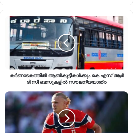
കർണാടകത്തിൽ ആൺകുട്ടികൾക്കും കെ എസ് ആർ
ടി സി ബസുകളിൽ സൗജന്യയാത്ര