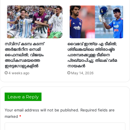
സ്വിസ് കടമ്പ കടന്ന്
വൈഭവ് ഇന്ത്യ എ ടീമിൽ;
അർജന്‍റീന സെമി
ശ്രീലങ്കയിലെ ത്രിരാഷ്ട്ര
ഫൈനലിൽ; വിജയം
പാരമ്പരക്കുള്ള ടീമിനെ
അധികസമയത്തെ
പ്രഖ്യാപിച്ചു; തിലക് വർമ
ഇരട്ടഗോളുകളിൽ
നായകൻ
4 weeks ago
May 14, 2026
Leave a Reply
Your email address will not be published.
Required fields are
marked
*
C