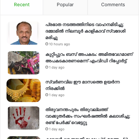
Recent
Popular
Comments
പ്രഭാത നടത്തത്തിനിടെ വാഹനമിടിച്ചു;
ദമ്മാമിൽ നിലമ്പുർ കാളികാവ് സ്വദേശി
മരിച്ചു
10 hours ago
കുറ്റിപ്പുറം ബസ് അപകടം: അമിതവേഗമാണ്
അപകടകാരണമെന്ന് എംവിഡി റിപ്പോർട്ട്
1 day ago
സ്വര്‍ണവില ഈ മാസത്തെ ഉയര്‍ന്ന
നിരക്കില്‍
1 day ago
തിരുവനന്തപുരം തിരുവല്ലത്ത്
വാക്കുതർക്കം സംഘർഷത്തിൽ കലാശിച്ചു;
രണ്ട് പേർക്ക് വെട്ടേറ്റു
1 day ago