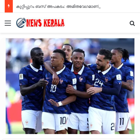
കുറ്റിപ്പുറം ബസ് അപകടം: അമിതവേഗമാണ് അപകടകാരണമെന്ന് എംവിഡി റിപ്പോർട്ട്
Menu
Se