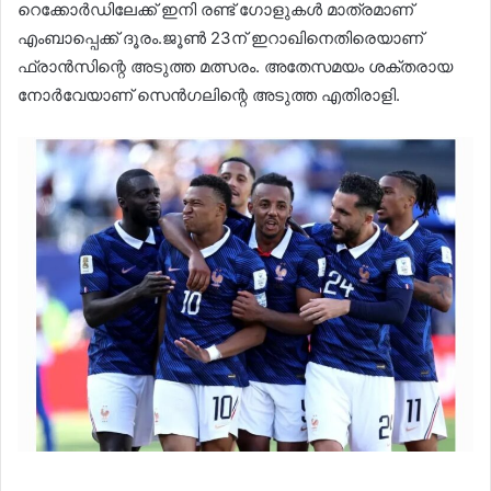
റെക്കോർഡിലേക്ക് ഇനി രണ്ട് ഗോളുകൾ മാത്രമാണ്
എംബാപ്പെക്ക് ദൂരം.ജൂൺ 23ന് ഇറാഖിനെതിരെയാണ്
ഫ്രാൻസിന്റെ അടുത്ത മത്സരം. അതേസമയം ശക്തരായ
നോർവേയാണ് സെൻഗലിന്റെ അടുത്ത എതിരാളി.