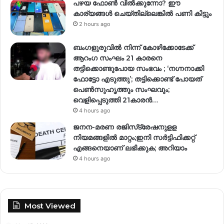
പഴയ ഫോൺ വിൽക്കുന്നോ? ഈ
കാര്യങ്ങൾ ചെയ്തില്ലെങ്കിൽ പണി കിട്ടും
2 hours ago
ബംഗളുരുവിൽ നിന്ന് കോഴിക്കോടേക്ക്
ആറംഗ സംഘം 21 കാരനെ
തട്ടിക്കൊണ്ടുപോയ സംഭവം ; ‘നഗ്നനാക്കി
ഫോട്ടോ എടുത്തു’; തട്ടിക്കൊണ്ട് പോയത്
പെണ്‍സുഹൃത്തും സംഘവും;
വെളിപ്പെടുത്തി 21കാരന്‍…
4 hours ago
ജനന-മരണ രജിസ്‌ട്രേഷനുളള
നിയമങ്ങളില്‍ മാറ്റം;ഇനി സര്‍ട്ടിഫിക്കറ്റ്
എങ്ങനെയാണ് ലഭിക്കുക; അറിയാം
4 hours ago
Most Viewed