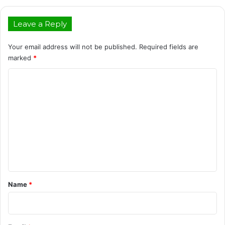
Leave a Reply
Your email address will not be published.
Required fields are
marked
*
C
o
m
m
e
n
t
*
Name
*