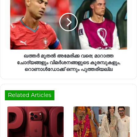
ഖത്തർ മുതൽ അമേരിക്ക വരെ; മാറാത്ത
ചോദ്യങ്ങളും വിമർശനങ്ങളുടെ കൂരമ്പുകളും,
റൊണാൾഡോക്ക് ഒന്നും പുത്തരിയല്ല
Related Articles