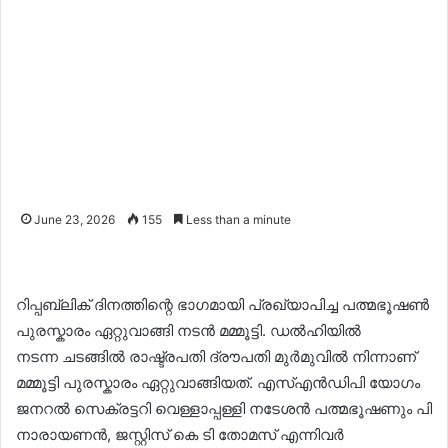
June 23, 2026
155
Less than a minute
റിപ്പബ്ലിക് ദിനത്തിന്റെ ഭാഗമായി പ്രഖ്യാപിച്ച പത്മഭൂഷൺ
പുരസ്കാരം ഏറ്റുവാങ്ങി നടൻ മമ്മൂട്ടി. ഡൽഹിയിൽ
നടന്ന ചടങ്ങിൽ രാഷ്ട്രപതി ദ്രൗപതി മുർമുവിൽ നിന്നാണ്
മമ്മൂട്ടി പുരസ്കാരം ഏറ്റുവാങ്ങിയത്. എസ്എൻഡിപി യോഗം
ജനറൽ സെക്രട്ടറി വെള്ളാപ്പള്ളി നടേശൻ പത്മഭൂഷണും പി
നാരായണൻ, ജസ്റ്റിസ് കെ ടി തോമസ് എന്നിവർ