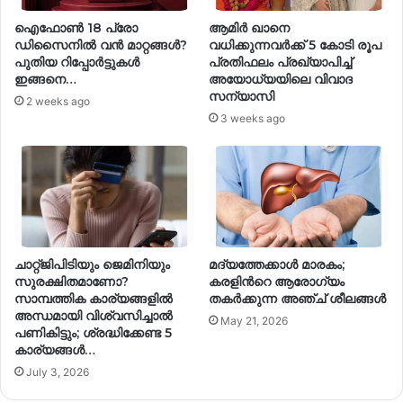
ഐഫോൺ 18 പ്രോ
ആമിർ ഖാനെ
ഡിസൈനിൽ വൻ മാറ്റങ്ങൾ?
വധിക്കുന്നവർക്ക് 5 കോടി രൂപ
പുതിയ റിപ്പോര്‍ട്ടുകള്‍
പ്രതിഫലം പ്രഖ്യാപിച്ച്
ഇങ്ങനെ…
അയോധ്യയിലെ വിവാദ
സന്യാസി
2 weeks ago
3 weeks ago
ചാറ്റ്ജിപിടിയും ജെമിനിയും
മദ്യത്തേക്കാൾ മാരകം;
സുരക്ഷിതമാണോ?
കരളിന്‍റെ ആരോഗ്യം
സാമ്പത്തിക കാര്യങ്ങളിൽ
തകർക്കുന്ന അഞ്ച് ശീലങ്ങള്‍
അന്ധമായി വിശ്വസിച്ചാൽ
May 21, 2026
പണികിട്ടും; ശ്രദ്ധിക്കേണ്ട 5
കാര്യങ്ങൾ…
July 3, 2026