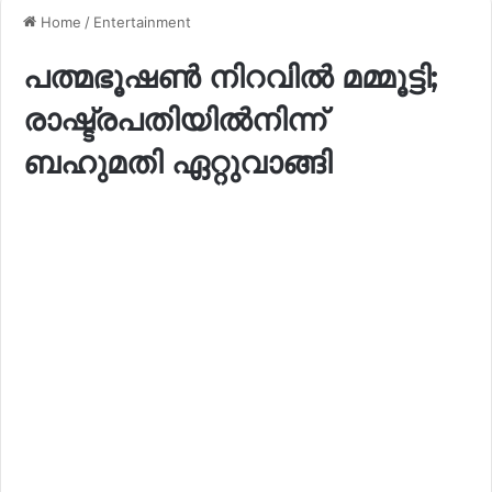
Home
/
Entertainment
പത്മഭൂഷൺ നിറവിൽ മമ്മൂട്ടി;
രാഷ്ട്രപതിയിൽനിന്ന്
ബഹുമതി ഏറ്റുവാങ്ങി