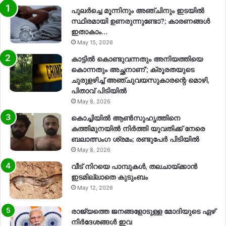
പുലർച്ചെ മൂന്നിനും അഞ്ചിനും ഇടയിൽ
സ്ഥിരമായി ഉണരുന്നുണ്ടോ?; കാരണങ്ങള്‍
ഇതാകാം…
May 15, 2026
കാട്ടിൽ കൊണ്ടുവന്നതും അനിയത്തിയെ
കൊന്നതും അച്ഛനാണ്’; ക്രൂരതയുടെ
ചുരുളഴിച്ച് അഞ്ചുവയസുകാരന്റെ മൊഴി,
പിതാവ് പിടിയിൽ
May 8, 2026
കൊച്ചിയിൽ ആൺസുഹൃത്തിനെ
കത്തിമുനയിൽ നിർത്തി യുവതിക്ക് നേരെ
ബലാത്സംഗ​ ശ്രമം; രണ്ടുപേർ പിടിയിൽ
May 8, 2026
വീട് നിറയെ പാമ്പുകൾ, തലചായ്ക്കാൻ
ഇടമില്ലാതെ കുടുംബം
May 12, 2026
രാജ്യത്തെ ജനങ്ങളോടുള്ള മോദിയുടെ ഏഴ്
നിര്‍ദേശങ്ങള്‍ ഇവ