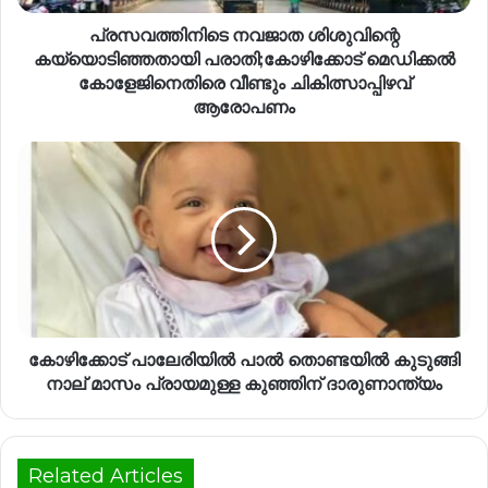
പ്രസവത്തിനിടെ നവജാത ശിശുവിന്റെ
കയ്യൊടിഞ്ഞതായി പരാതി;കോഴിക്കോട് മെഡിക്കൽ
കോളേജിനെതിരെ വീണ്ടും ചികിത്സാപ്പിഴവ്
ആരോപണം
കോഴിക്കോട് പാലേരിയിൽ പാൽ തൊണ്ടയിൽ കുടുങ്ങി
നാല് മാസം പ്രായമുള്ള കുഞ്ഞിന് ദാരുണാന്ത്യം
Related Articles