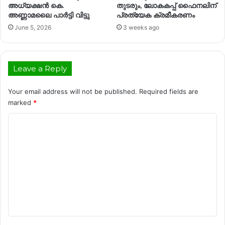
അധ്യക്ഷൻ കെ.
തുടരും, ലോകകപ്പ് ഫൈനലിന്
അണ്ണാമലൈ പാര്‍ട്ടി വിട്ടു
പ്രത്യേക ക്രമീകരണം
June 5, 2026
3 weeks ago
Leave a Reply
Your email address will not be published.
Required fields are
marked
*
C
o
m
m
e
n
t