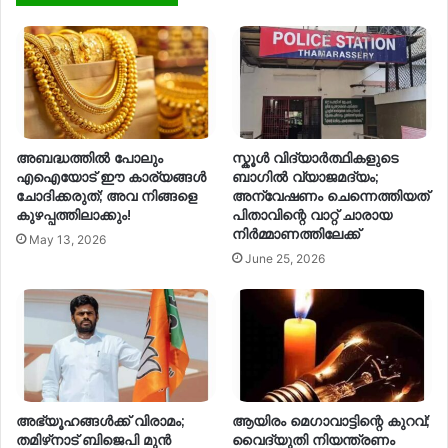
അബദ്ധത്തിൽ പോലും
സ്കൂൾ വിദ്യാർത്ഥികളുടെ
എഐയോട് ഈ കാര്യങ്ങൾ
ബാഗിൽ വ്യാജമദ്യം;
ചോദിക്കരുത്; അവ നിങ്ങളെ
അന്വേഷണം ചെന്നെത്തിയത്
കുഴപ്പത്തിലാക്കും!
പിതാവിന്റെ വാറ്റ് ചാരായ
നിർമ്മാണത്തിലേക്ക്
May 13, 2026
June 25, 2026
അഭ്യൂഹങ്ങൾക്ക് വിരാമം;
ആയിരം മെഗാവാട്ടിന്റെ കുറവ്;
തമിഴ്‌നാട് ബിജെപി മുൻ
വൈദ്യുതി നിയന്ത്രണം