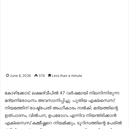
June 6, 2026
374
Less than a minute
കോഴിക്കോട്: ലക്ഷദ്വീപിൽ 47 വർഷമായി നിലനിന്നിരുന്ന
മദ്യനിരോധനം അവസാനിപ്പിച്ചു. പുതിയ എക്‌സൈസ്
നിയമത്തിന് രാഷ്ട്രപതി അംഗീകാരം നൽകി. മദ്യത്തിന്റെ
ഉത്പാദനം, വിൽപന, ഉപഭോഗം എന്നിവ നിയന്ത്രിക്കാൻ
എക്‌സൈസ് കമ്മീഷ്ണറെ നിയമിക്കും. ടൂറിസത്തിന്റെ പേരിൽ