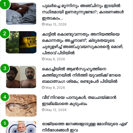
പുലർച്ചെ മൂന്നിനും അഞ്ചിനും ഇടയിൽ
സ്ഥിരമായി ഉണരുന്നുണ്ടോ?; കാരണങ്ങള്‍
ഇതാകാം…
May 15, 2026
കാട്ടിൽ കൊണ്ടുവന്നതും അനിയത്തിയെ
കൊന്നതും അച്ഛനാണ്’; ക്രൂരതയുടെ
ചുരുളഴിച്ച് അഞ്ചുവയസുകാരന്റെ മൊഴി,
പിതാവ് പിടിയിൽ
May 8, 2026
കൊച്ചിയിൽ ആൺസുഹൃത്തിനെ
കത്തിമുനയിൽ നിർത്തി യുവതിക്ക് നേരെ
ബലാത്സംഗ​ ശ്രമം; രണ്ടുപേർ പിടിയിൽ
May 8, 2026
വീട് നിറയെ പാമ്പുകൾ, തലചായ്ക്കാൻ
ഇടമില്ലാതെ കുടുംബം
May 12, 2026
രാജ്യത്തെ ജനങ്ങളോടുള്ള മോദിയുടെ ഏഴ്
നിര്‍ദേശങ്ങള്‍ ഇവ