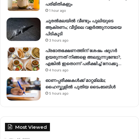
പരിമിതികളും
1 hour ago
ചൂരൽമലയിൽ വീണ്ടും പുലിയുടെ
ആക്രണം; വീട്ടിലെ വളർത്തുനായയെ
പിടികൂടി
3 hours ago
പ്രഭാതഭക്ഷണത്തിന് ശേഷം ഷുഗർ
ഉയരുന്നത് നിങ്ങളെ അലട്ടുന്നുണ്ടോ?,
എങ്കിൽ ഇതൊന്ന് പരീക്ഷിച്ച് നോക്കൂ…
4 hours ago
ഓണപ്പരീക്ഷകൾക്ക് മാറ്റമില്ല;
ഹൈസ്കൂളിൽ പുതിയ ടൈംടേബിൾ
5 hours ago
Most Viewed