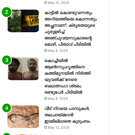
May 15, 2026
കാട്ടിൽ കൊണ്ടുവന്നതും
അനിയത്തിയെ കൊന്നതും
അച്ഛനാണ്’; ക്രൂരതയുടെ
ചുരുളഴിച്ച്
അഞ്ചുവയസുകാരന്റെ
മൊഴി, പിതാവ് പിടിയിൽ
May 8, 2026
കൊച്ചിയിൽ
ആൺസുഹൃത്തിനെ
കത്തിമുനയിൽ നിർത്തി
യുവതിക്ക് നേരെ
ബലാത്സംഗ​ ശ്രമം;
രണ്ടുപേർ പിടിയിൽ
May 8, 2026
വീട് നിറയെ പാമ്പുകൾ,
തലചായ്ക്കാൻ
ഇടമില്ലാതെ കുടുംബം
May 12, 2026