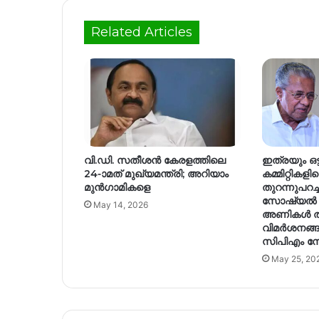
Related Articles
വി.ഡി. സതീശൻ കേരളത്തിലെ
ഇത്രയും ഒട്ട
24-ാമത് മുഖ്യമന്ത്രി; അറിയാം
കമ്മിറ്റികളി
മുൻഗാമികളെ
തുറന്നുപറച്
സോഷ്യൽ 
May 14, 2026
അണികൾ തന്
വിമർശനങ്ങള
സിപിഎം നേ
May 25, 20