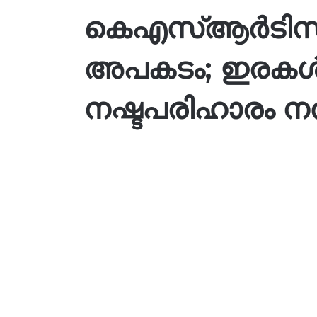
കെഎസ്ആര്‍ടിസി 
അപകടം; ഇരകള്‍ക്
നഷ്ടപരിഹാരം 