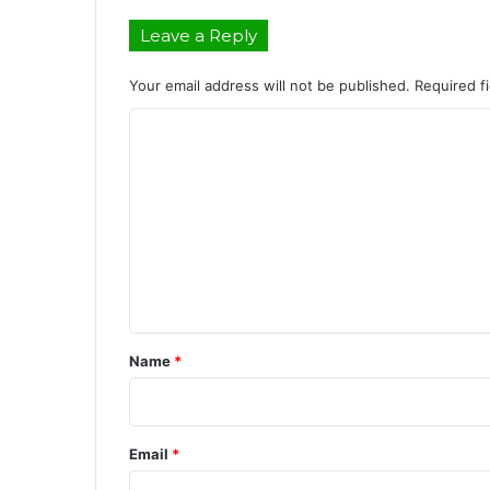
Leave a Reply
Your email address will not be published.
Required f
C
o
m
m
e
n
t
*
Name
*
Email
*