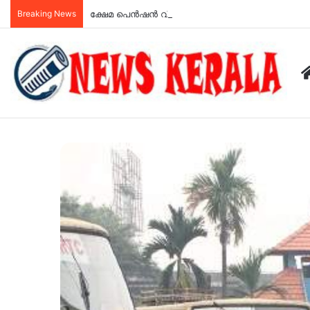
Breaking News
ക്ഷേമ പെൻഷൻ വിതരണം ഇനി ബാങ്ക് വഴി; സഹകര