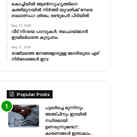
കൊച്ചിയിൽ ആൺസുഹൃത്തിനെ
കത്തിമുനയിൽ നിർത്തി യുവതിക്ക് നേരെ
ബലാത്സംഗ​ ശ്രമം; രണ്ടുപേർ പിടിയിൽ
May 12, 2026
വീട് നിറയെ പാമ്പുകൾ, തലചായ്ക്കാൻ
ഇടമില്ലാതെ കുടുംബം
May 11, 2026
രാജ്യത്തെ ജനങ്ങളോടുള്ള മോദിയുടെ ഏഴ്
നിര്‍ദേശങ്ങള്‍ ഇവ
Popular Posts
പുലർച്ചെ മൂന്നിനും
അഞ്ചിനും ഇടയിൽ
സ്ഥിരമായി
ഉണരുന്നുണ്ടോ?;
കാരണങ്ങള്‍ ഇതാകാം…