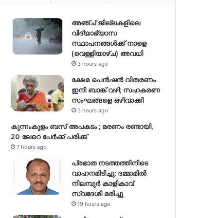
അഞ്ച് ജില്ലകളിലെ
വിദ്യാഭ്യാസ
സ്ഥാപനങ്ങൾക്ക് നാളെ
(വെള്ളിയാഴ്ച) അവധി
3 hours ago
ക്ഷേമ പെൻഷൻ വിതരണം
ഇനി ബാങ്ക് വഴി; സഹകരണ
സംഘങ്ങളെ ഒഴിവാക്കി
3 hours ago
കുന്നംകുളം ബസ് അപകടം ; മരണം രണ്ടായി,
20 ലേറെ പേർക്ക് പരിക്ക്
7 hours ago
പ്രഭാത നടത്തത്തിനിടെ
വാഹനമിടിച്ചു; ദമ്മാമിൽ
നിലമ്പുർ കാളികാവ്
സ്വദേശി മരിച്ചു
19 hours ago