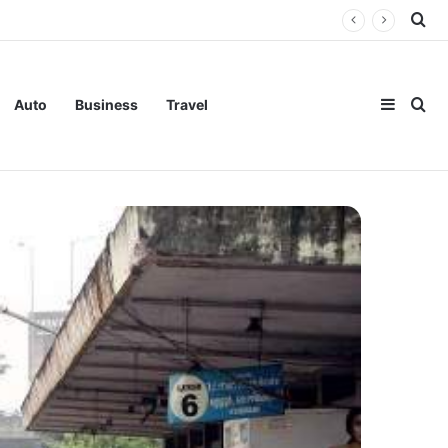
Se
Sideba
Se
Auto
Business
Travel