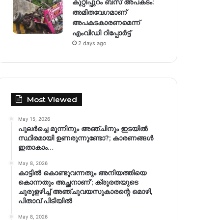
കുറ്റിപ്പുറം ബസ് അപകടം:
അമിതവേഗമാണ്
അപകടകാരണമെന്ന്
എംവിഡി റിപ്പോർട്ട്
2 days ago
Most Viewed
May 15, 2026
പുലർച്ചെ മൂന്നിനും അഞ്ചിനും ഇടയിൽ
സ്ഥിരമായി ഉണരുന്നുണ്ടോ?; കാരണങ്ങള്‍
ഇതാകാം…
May 8, 2026
കാട്ടിൽ കൊണ്ടുവന്നതും അനിയത്തിയെ
കൊന്നതും അച്ഛനാണ്’; ക്രൂരതയുടെ
ചുരുളഴിച്ച് അഞ്ചുവയസുകാരന്റെ മൊഴി,
പിതാവ് പിടിയിൽ
May 8, 2026