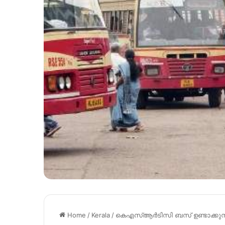
Home
/
Kerala
/
കെഎസ്ആര്‍ടിസി ബസ് ഉണ്ടാക്കുന്