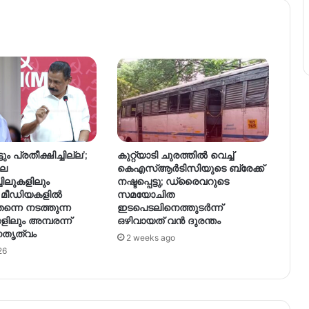
ും പ്രതീക്ഷിച്ചില്ല’;
കുറ്റ്യാടി ചുരത്തിൽ വെച്ച്
ലെ
കെഎസ്ആർടിസിയുടെ ബ്രേക്ക്
ചിലുകളിലും
നഷ്ടപ്പെട്ടു; ഡ്രൈവറുടെ
മീഡിയകളിൽ
സമയോചിത
നെ നടത്തുന്ന
ഇടപെടലിനെത്തുടർന്ന്
ിലും അമ്പരന്ന്
ഒഴിവായത് വൻ ദുരന്തം
തൃത്വം
2 weeks ago
26