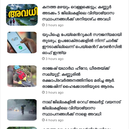
കനത്ത മഴയും വെള്ളക്കെട്ടും; കണ്ണൂർ
അടക്കം 5 ജില്ലകളിലെ വിദ്യാഭ്യാസ
സ്ഥാപനങ്ങള്‍ക്ക് ശനിയാഴ്ച അവധി
3 hours ago
യുപിഐ പേയ്മെന്‍റുകൾ സൗജന്യമായി
തുടരും; ഉപഭോക്താക്കളിൽ നിന്ന് ചാർജ്
ഈടാക്കില്ലെന്ന് പെയ്മെന്‍റ് കൗൺസിൽ
ഓഫ് ഇന്ത്യ
3 hours ago
രാജേഷ് യഥാര്‍ഥ ഹീറോ, ധീരതയ്ക്ക്
സല്യൂട്ട്’; കണ്ണൂരിൽ
രക്ഷാപ്രവര്‍ത്തനത്തിനിടെ മരിച്ച ആര്‍.
രാജേഷിന് ഹൈക്കോടതിയുടെ ആദരം
3 hours ago
നാല് ജില്ലകളിൽ റെഡ് അലർട്ട്; വയനാട്
ജില്ലകളിലെ വിദ്യാഭ്യാസ
സ്ഥാപനങ്ങൾക്ക് നാളെ അവധി
4 hours ago