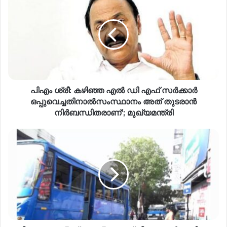
പിഎം ശ്രീ: കഴിഞ്ഞ എൽ ഡി എഫ് സർക്കാർ
ഒപ്പുവെച്ചതിനാൽസംസ്ഥാനം അത് തുടരാൻ
നിർബന്ധിതരാണ്'; മുഖ്യമന്ത്രി