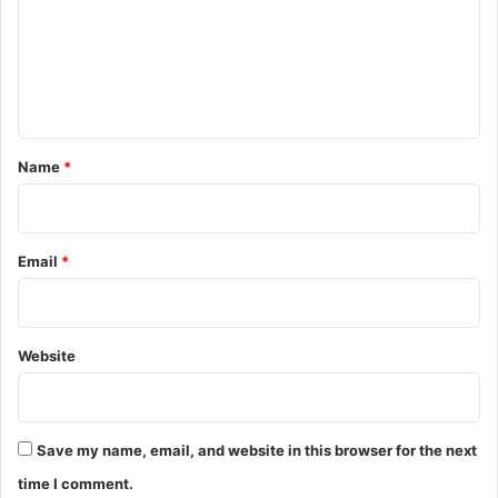
m
e
n
t
*
Name
*
Email
*
Website
Save my name, email, and website in this browser for the next
time I comment.