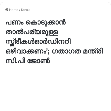
Home
/
Kerala
പണം കൊടുക്കാൻ
താൽപര്യമുള്ള
സ്ത്രീകൾഓർഡിനറി
ഒഴിവാക്കണം’; ഗതാഗത മന്ത്രി
സി.പി ജോൺ