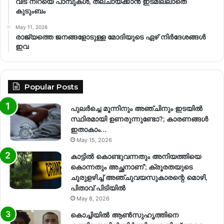
വീട് നിറയെ പാമ്പുകൾ, തലചായ്ക്കാൻ ഇടമില്ലാതെ
കുടുംബം
May 11, 2026
രാജ്യത്തെ ജനങ്ങളോടുള്ള മോദിയുടെ ഏഴ് നിര്‍ദേശങ്ങള്‍
ഇവ
Popular Posts
പുലർച്ചെ മൂന്നിനും അഞ്ചിനും ഇടയിൽ
സ്ഥിരമായി ഉണരുന്നുണ്ടോ?; കാരണങ്ങള്‍
ഇതാകാം…
May 15, 2026
കാട്ടിൽ കൊണ്ടുവന്നതും അനിയത്തിയെ
കൊന്നതും അച്ഛനാണ്’; ക്രൂരതയുടെ
ചുരുളഴിച്ച് അഞ്ചുവയസുകാരന്റെ മൊഴി,
പിതാവ് പിടിയിൽ
May 8, 2026
കൊച്ചിയിൽ ആൺസുഹൃത്തിനെ