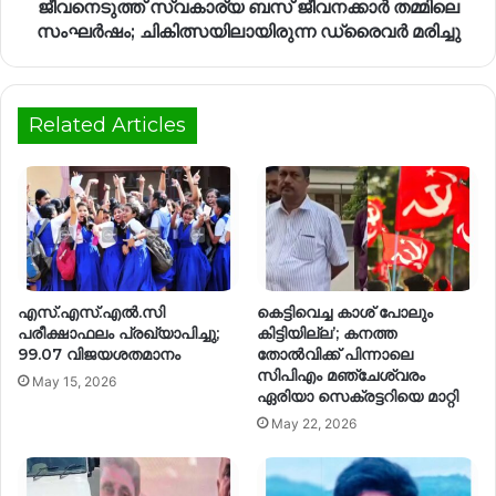
ജീവനെടുത്ത് സ്വകാര്യ ബസ് ജീവനക്കാർ തമ്മിലെ
സംഘർഷം; ചികിത്സയിലായിരുന്ന ഡ്രൈവർ മരിച്ചു
Related Articles
എസ്.എസ്.എൽ.സി
കെട്ടിവെച്ച കാശ് പോലും
പരീക്ഷാഫലം പ്രഖ്യാപിച്ചു;
കിട്ടിയില്ല’; കനത്ത
99.07 വിജയശതമാനം
തോൽവിക്ക് പിന്നാലെ
സിപിഎം മഞ്ചേശ്വരം
May 15, 2026
ഏരിയാ സെക്രട്ടറിയെ മാറ്റി
May 22, 2026