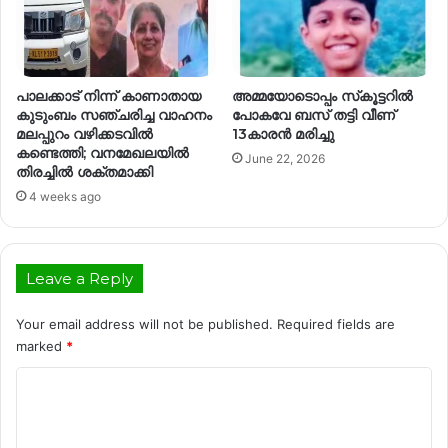
പാലക്കാട് നിന്ന് കാണാതായ
അമ്മയോടൊപ്പം സ്‌കൂട്ടറില്‍
കുടുംബം സഞ്ചരിച്ച വാഹനം
പോകവേ ബസ് തട്ടി വീണ്
മലപ്പുറം വഴിക്കടവിൽ
13കാരന്‍ മരിച്ചു
കണ്ടെത്തി; വനമേഖലയിൽ
June 22, 2026
തിരച്ചിൽ ശക്തമാക്കി
4 weeks ago
Leave a Reply
Your email address will not be published.
Required fields are
marked
*
C
o
m