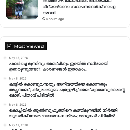
കനത്ത മഴ; കോഴിക്കോട് ജില്ലയിലെ
വിദ്യാഭ്യാസ സ്ഥാപനങ്ങൾക്ക് നാളെ
അവധി
4 hours ago
Most Viewed
May 15, 2026
പുലർച്ചെ മൂന്നിനും അഞ്ചിനും ഇടയിൽ സ്ഥിരമായി
ഉണരുന്നുണ്ടോ?; കാരണങ്ങള്‍ ഇതാകാം…
May 8, 2026
കാട്ടിൽ കൊണ്ടുവന്നതും അനിയത്തിയെ കൊന്നതും
അച്ഛനാണ്’; ക്രൂരതയുടെ ചുരുളഴിച്ച് അഞ്ചുവയസുകാരന്റെ
മൊഴി, പിതാവ് പിടിയിൽ
May 8, 2026
കൊച്ചിയിൽ ആൺസുഹൃത്തിനെ കത്തിമുനയിൽ നിർത്തി
യുവതിക്ക് നേരെ ബലാത്സംഗ​ ശ്രമം; രണ്ടുപേർ പിടിയിൽ
May 12, 2026