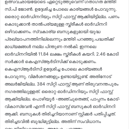
ഉത്സവഛായയോടെ ഏറ്റെടുത്തുവെന്ന് ഗതാഗത മന്ത്രി
സി.പി ജോൺ. ഉദ്ദേശിച്ച പോലെ കാര്യങ്ങൾ പോവുന്നു.
ഒരൊറ്റ ഓർഡിനറിയും സിറ്റി ഫാസ്റ്റ് ആക്കിയിട്ടില്ല. പണം
കൊടുക്കാൻ താൽപര്യമുള്ള സ്ത്രീകൾ ഓർഡിനറി
ഒഴിവാക്കണം. സ്വകാര്യ ബസുകളുമായി യുദ്ധ
പ്രഖ്യാപനത്തിനില്ലെന്നും മന്ത്രി പറഞ്ഞു.പദ്ധതിക്ക്
മാധ്യമങ്ങൾ നല്ല പിന്തുണ നൽകി. ഇന്നലെ
ഓർഡിനറിയിൽ 11.84 ലക്ഷം സ്ത്രീകൾ കയറി. 2.46 കോടി
സർക്കാർ കെഎസ്ആര്‍ടിസിക്ക് കൊടുക്കണം.
കെഎസ്ആര്‍ടിസി ഉദ്ദേശിച്ച പോലെ കാര്യങ്ങൾ
പോവുന്നു. വിമർശനങ്ങളും ഉണ്ടായിട്ടുണ്ട്. അതിനോട്
അലർജിയില്ല. 384 സിറ്റി ഫാസ്റ്റ് ആണ് തിരുവനന്തപുരം
നഗരത്തിലുള്ളത്. ഒരൊറ്റ ഓർഡിനറിയും സിറ്റി ഫാസ്റ്റ്
ആക്കിയില്ല. പൊഴിയൂർ -അഞ്ചുതെങ്ങ്, പാപ്പനം കോട്-
വികാസ്ഭവൻ എന്നീ സിറ്റി ഫാസ്റ്റ് ബസുകൾ ഓർഡിനറി
ആക്കി. ബസുകൾ തിരിച്ചറിയാനാണ് സ്റ്റിക്കർ പതിപ്പിച്ചത്.
തിരിച്ചടവിൽ ബുദ്ധിമുട്ടില്ല. അതിന് സംവിധാനം
ഒരുക്കിയിട്ടുണ്ടെന്നും അദ്ദേഹം പറഞ്ഞു.