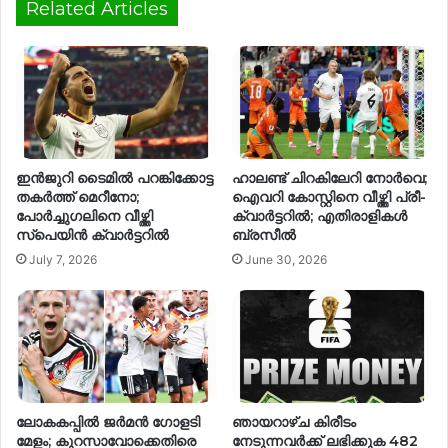
Related Articles
ഇൻജുറി ടൈമിൽ പറങ്കിക്കോട്ട
ഹാലണ്ട് ചിറകിലേറി നോർവെ;
തകർത്ത് മെറീനോ;
ഐവറി കോസ്റ്റിനെ വീഴ്ത്തി പ്രീ-
പോർച്ചുഗലിനെ വീഴ്ത്തി
ക്വാർട്ടറിൽ; എതിരാളികൾ
സ്പെയിൻ ക്വാർട്ടറിൽ
ബ്രസീൽ
July 7, 2026
June 30, 2026
ലോകകപ്പിൽ ജർമൻ ഗോളടി
ഞായറാഴ്ച കിരീടം
മേളം; കുറസാവോക്കെതിരെ
നേടുന്നവർക്ക് ലഭിക്കുക 482