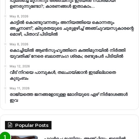
പുലർച്ചെ മൂന്നിനും അഞ്ചിനും ഇടയിൽ സ്ഥിരമായി
ഉണരുന്നുണ്ടോ?; കാരണങ്ങള്‍ ഇതാകാം…
May 8, 2026
കാട്ടിൽ കൊണ്ടുവന്നതും അനിയത്തിയെ കൊന്നതും
അച്ഛനാണ്’; ക്രൂരതയുടെ ചുരുളഴിച്ച് അഞ്ചുവയസുകാരന്റെ
മൊഴി, പിതാവ് പിടിയിൽ
May 8, 2026
കൊച്ചിയിൽ ആൺസുഹൃത്തിനെ കത്തിമുനയിൽ നിർത്തി
യുവതിക്ക് നേരെ ബലാത്സംഗ​ ശ്രമം; രണ്ടുപേർ പിടിയിൽ
May 12, 2026
വീട് നിറയെ പാമ്പുകൾ, തലചായ്ക്കാൻ ഇടമില്ലാതെ
കുടുംബം
May 11, 2026
രാജ്യത്തെ ജനങ്ങളോടുള്ള മോദിയുടെ ഏഴ് നിര്‍ദേശങ്ങള്‍
ഇവ
Popular Posts
പുലർച്ചെ മൂന്നിനും അഞ്ചിനും ഇടയിൽ