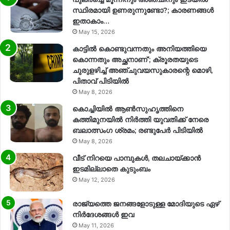
സ്ഥിരമായി ഉണരുന്നുണ്ടോ?; കാരണങ്ങള്‍
ഇതാകാം…
May 15, 2026
കാട്ടിൽ കൊണ്ടുവന്നതും അനിയത്തിയെ
കൊന്നതും അച്ഛനാണ്’; ക്രൂരതയുടെ
ചുരുളഴിച്ച് അഞ്ചുവയസുകാരന്റെ മൊഴി,
പിതാവ് പിടിയിൽ
May 8, 2026
കൊച്ചിയിൽ ആൺസുഹൃത്തിനെ
കത്തിമുനയിൽ നിർത്തി യുവതിക്ക് നേരെ
ബലാത്സംഗ​ ശ്രമം; രണ്ടുപേർ പിടിയിൽ
May 8, 2026
വീട് നിറയെ പാമ്പുകൾ, തലചായ്ക്കാൻ
ഇടമില്ലാതെ കുടുംബം
May 12, 2026
രാജ്യത്തെ ജനങ്ങളോടുള്ള മോദിയുടെ ഏഴ്
നിര്‍ദേശങ്ങള്‍ ഇവ
May 11, 2026