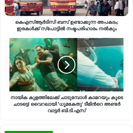
കെഎസ്ആര്‍ടിസി ബസ് ഉണ്ടാക്കുന്ന അപകടം;
ഇരകള്‍ക്ക് സ്പോട്ടില്‍ നഷ്ടപരിഹാരം നൽകും
നായിക കുളത്തിലേക്ക് ചാടുമ്പോൾ കാമറയും കൂടെ
ചാടട്ടെ! വൈറലായി 'ധൂമകേതു' ടീമിന്‍റെ അണ്ടർ
വാട്ടർ ബി.ടി.എസ്