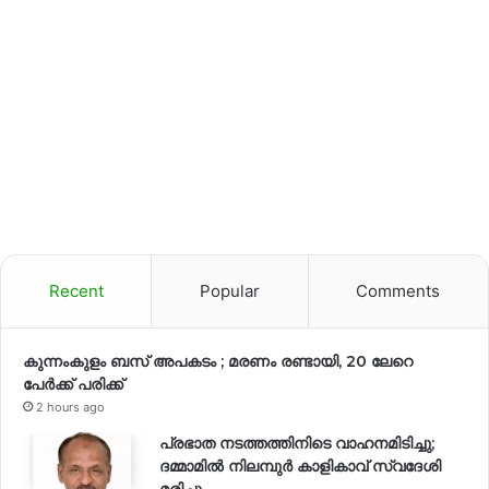
Recent
Popular
Comments
കുന്നംകുളം ബസ് അപകടം ; മരണം രണ്ടായി, 20 ലേറെ
പേർക്ക് പരിക്ക്
2 hours ago
പ്രഭാത നടത്തത്തിനിടെ വാഹനമിടിച്ചു;
ദമ്മാമിൽ നിലമ്പുർ കാളികാവ് സ്വദേശി
മരിച്ചു