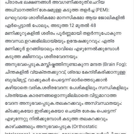
പ്രാരംഭ ലക്ഷണങ്ങൾ അവഗണിക്കരുത്:ചെറിയ
അധ്വാനത്തിന് ശേഷമുള്ള കടുത്ത തളർച്ച (PEM):
ലഘുവായ ശാരീരികമോ മാനസികമോ ആയ ജോലികളിൽ
ഏർപ്പെട്ടാൽ പോലും, അടുത്ത 12 മുതൽ 48
മണിക്കൂറുകളിൽ ശരീരം പൂർണ്ണമായി തളർന്നുപോകുന്ന
അവസ്ഥ.ഉറക്കമില്ലായ്മയും ഉന്മേഷക്കുറവും: എത്ര
മണിക്കൂർ ഉറങ്ങിയാലും രാവിലെ എഴുന്നേൽക്കുമ്പോൾ
കടുത്ത ക്ഷീണവും ശരീരവേദനയും
അനുഭവപ്പെടുക.മസ്തിഷ്കത്തിനുണ്ടാകുന്ന മന്ദത (Brain Fog):
ചിന്തകളിൽ വ്യക്തതക്കുറവ്, ശ്രദ്ധ കേന്ദ്രീകരിക്കാനുള്ള
ബുദ്ധിമുട്ട്, വാക്കുകൾ പെട്ടെന്ന് ഓർത്തെടുക്കാൻ
കഴിയാതെ വരിക.ശരീരവേദന: പേശികളിലും സന്ധികളിലും
പ്രത്യേക കാരണങ്ങളൊന്നുമില്ലാതെ വിട്ടുമാറാത്ത
വേദന അനുഭവപ്പെടുക.തലകറക്കവും അസ്വസ്ഥതയും:
കിടക്കുകയോ ഇരിക്കുകയോ ചെയ്ത ശേഷം പെട്ടെന്ന്
എഴുന്നേറ്റു നിൽക്കുമ്പോൾ കടുത്ത തലകറക്കവും
കാഴ്ചമങ്ങലും അനുഭവപ്പെടുക (Orthostatic