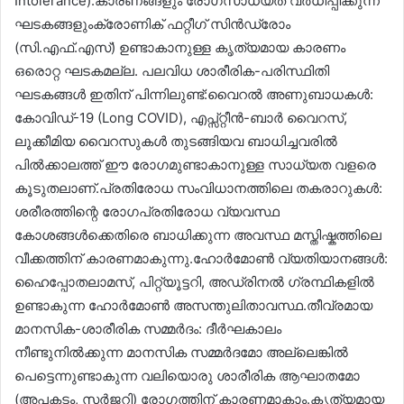
Intolerance).കാരണങ്ങളും രോഗസാധ്യത വർധിപ്പിക്കുന്ന
ഘടകങ്ങളുംക്രോണിക് ഫറ്റീഗ് സിൻഡ്രോം
(സി.എഫ്.എസ്) ഉണ്ടാകാനുള്ള കൃത്യമായ കാരണം
ഒരൊറ്റ ഘടകമല്ല. പലവിധ ശാരീരിക-പരിസ്ഥിതി
ഘടകങ്ങൾ ഇതിന് പിന്നിലുണ്ട്:വൈറൽ അണുബാധകൾ:
കോവിഡ്-19 (Long COVID), എപ്സ്റ്റീൻ-ബാർ വൈറസ്,
ലൂക്കീമിയ വൈറസുകൾ തുടങ്ങിയവ ബാധിച്ചവരിൽ
പിൽക്കാലത്ത് ഈ രോഗമുണ്ടാകാനുള്ള സാധ്യത വളരെ
കൂടുതലാണ്.പ്രതിരോധ സംവിധാനത്തിലെ തകരാറുകൾ:
ശരീരത്തിന്റെ രോഗപ്രതിരോധ വ്യവസ്ഥ
കോശങ്ങൾക്കെതിരെ ബാധിക്കുന്ന അവസ്ഥ മസ്തിഷ്കത്തിലെ
വീക്കത്തിന് കാരണമാകുന്നു.ഹോർമോൺ വ്യതിയാനങ്ങൾ:
ഹൈപ്പോതലാമസ്, പിറ്റ്യൂട്ടറി, അഡ്രിനൽ ഗ്രന്ഥികളിൽ
ഉണ്ടാകുന്ന ഹോർമോൺ അസന്തുലിതാവസ്ഥ.തീവ്രമായ
മാനസിക-ശാരീരിക സമ്മർദം: ദീർഘകാലം
നീണ്ടുനിൽക്കുന്ന മാനസിക സമ്മർദമോ അല്ലെങ്കിൽ
പെട്ടെന്നുണ്ടാകുന്ന വലിയൊരു ശാരീരിക ആഘാതമോ
(അപകടം, സർജറി) രോഗത്തിന് കാരണമാകാം.കൃത്യമായ