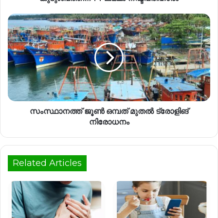
സംസ്ഥാനത്ത് ജൂൺ ഒമ്പത് മുതൽ ട്രോളിങ്
നിരോധനം
Related Articles