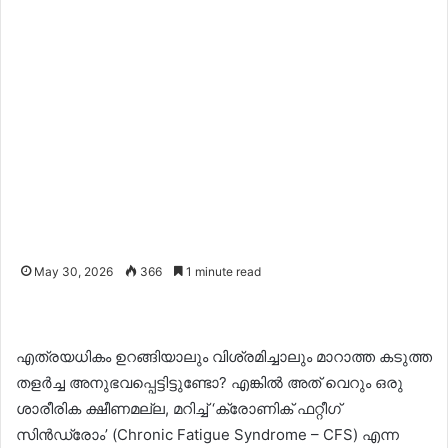
May 30, 2026
366
1 minute read
എത്രയധികം ഉറങ്ങിയാലും വിശ്രമിച്ചാലും മാറാത്ത കടുത്ത
തളർച്ച അനുഭവപ്പെട്ടിട്ടുണ്ടോ? എങ്കിൽ അത് വെറും ഒരു
ശാരീരിക ക്ഷീണമല്ല, മറിച്ച് ‘ക്രോണിക് ഫറ്റീഗ്
സിൻഡ്രോം’ (Chronic Fatigue Syndrome – CFS) എന്ന