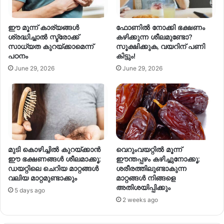
ഈ മൂന്ന് കാര്യങ്ങൾ
ഫോണിൽ നോക്കി ഭക്ഷണം
ശ്രദ്ധിച്ചാൽ സ്ട്രോക്ക്
കഴിക്കുന്ന ശീലമുണ്ടോ?
സാധ്യത കുറയ്ക്കാമെന്ന്
സൂക്ഷിക്കുക, വയറിന് പണി
പഠനം
കിട്ടും!
June 29, 2026
June 29, 2026
മുടി കൊഴിച്ചിൽ കുറയ്ക്കാൻ
വെറുംവയറ്റിൽ മൂന്ന്
ഈ ഭക്ഷണങ്ങൾ ശീലമാക്കൂ;
ഈന്തപ്പഴം കഴിച്ചുനോക്കൂ;
ഡയറ്റിലെ ചെറിയ മാറ്റങ്ങൾ
ശരീരത്തിലുണ്ടാകുന്ന
വലിയ മാറ്റമുണ്ടാക്കും
മാറ്റങ്ങൾ നിങ്ങളെ
അതിശയിപ്പിക്കും
5 days ago
2 weeks ago