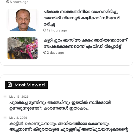
6 hours ago
പ്രഭാത നടത്തത്തിനിടെ വാഹനമിടിച്ചു;
ദമ്മാമിൽ നിലമ്പുർ കാളികാവ് സ്വദേശി
മരിച്ചു
19 hours ago
കുറ്റിപ്പുറം ബസ് അപകടം: അമിതവേഗമാണ്
അപകടകാരണമെന്ന് എംവിഡി റിപ്പോർട്ട്
2 days ago
Most Viewed
May 15, 2026
പുലർച്ചെ മൂന്നിനും അഞ്ചിനും ഇടയിൽ സ്ഥിരമായി
ഉണരുന്നുണ്ടോ?; കാരണങ്ങള്‍ ഇതാകാം…
May 8, 2026
കാട്ടിൽ കൊണ്ടുവന്നതും അനിയത്തിയെ കൊന്നതും
അച്ഛനാണ്’; ക്രൂരതയുടെ ചുരുളഴിച്ച് അഞ്ചുവയസുകാരന്റെ