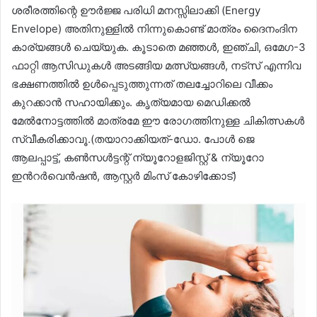
ശരീരത്തിന്റെ ഊർജ്ജ പരിധി മനസ്സിലാക്കി (Energy
Envelope) അതിനുള്ളിൽ നിന്നുകൊണ്ട് മാത്രം ദൈനംദിന
കാര്യങ്ങൾ ചെയ്യുക. കൂടാതെ മഞ്ഞൾ, ഇഞ്ചി, ഒമേഗ-3
ഫാറ്റി ആസിഡുകൾ അടങ്ങിയ മത്സ്യങ്ങൾ, നട്സ് എന്നിവ
ഭക്ഷണത്തിൽ ഉൾപ്പെടുത്തുന്നത് തലച്ചോറിലെ വീക്കം
കുറക്കാൻ സഹായിക്കും. കൃത്യമായ മെഡിക്കൽ
മേൽനോട്ടത്തിൽ മാത്രമേ ഈ രോഗത്തിനുള്ള ചികിത്സകൾ
സ്വീകരിക്കാവൂ.(തയാറാക്കിയത്-ഡോ. പോൾ ജെ
ആലപ്പാട്ട്, കൺസൾട്ടന്റ് ന്യൂറോളജിസ്റ്റ് & ന്യൂറോ
ഇൻറർവെൻഷൻ, ആസ്റ്റർ മിംസ് കോഴിക്കോട്)