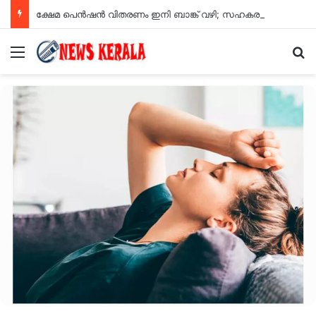
ക്ഷേമ പെൻഷൻ വിതരണം ഇനി ബാങ്ക് വഴി; സഹകരണ സംഘങ്ങളെ ഒഴിവാക്കി
Menu
Se