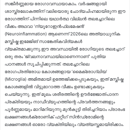
സങ്കീർണ്ണമായ രോഗാവസ്ഥയാകാം. വർഷങ്ങളായി
ശാസ്ത്രലോകത്തിന് വലിയൊരു ചോദ്യചിഹ്നമായിരുന്ന ഈ
രോഗത്തിന് പിന്നിലെ യഥാർത്ഥ വില്ലൻ തലച്ചോറിലെ
വീക്കം അഥവാ ‘ന്യൂറോഇൻഫ്ലമേഷൻ’
(Neuroinflammation) ആണെന്ന് 2026ലെ അത്യാധുനിക
മസ്തിഷ്ക ഇമേജിങ് സാങ്കേതികവിദ്യകൾ
വ്യക്തമാക്കുന്നു.ഈ അവസ്ഥയിൽ രോഗിയുടെ തലച്ചോറ്
ഒരു തരം ‘ജ്വലനാവസ്ഥയിലാണെന്നാണ്’ പുതിയ
പഠനങ്ങൾ സൂചിപ്പിക്കുന്നത്. തലച്ചോറിലെ
രോഗപ്രതിരോധ കോശങ്ങളായ ‘മൈക്രോഗ്ലിയ’
(Microglia) അമിതമായി ഉത്തേജിക്കപ്പെടുകയും, ഇത് മസ്തിഷ്ക
കോശങ്ങളിൽ വിട്ടുമാറാത്ത വീക്കം ഉണ്ടാക്കുകയും
ചെയ്യുന്നു. ഇത് മൂലം ശരീരത്തിന്റെ ഊർജ്ജോത്പാദന
പ്രക്രിയയും നാഡീവ്യൂഹത്തിന്റെ പ്രവർത്തനങ്ങളും
പൂർണ്ണമായും മാറിമറിയുന്നു.മുൻകൂട്ടി തിരിച്ചറിയാം പ്രാരംഭ
ലക്ഷണങ്ങൾക്രോണിക് ഫറ്റീഗ് സിൻഡ്രോമിന്റെ
ലക്ഷണങ്ങൾ ഓരോ വ്യക്തിയിലും വ്യത്യസ്തമായിരിക്കാം.