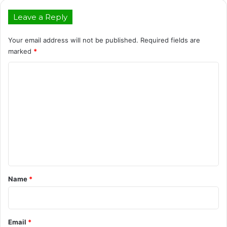
Leave a Reply
Your email address will not be published.
Required fields are
marked
*
C
o
m
m
e
n
t
*
Name
*
Email
*