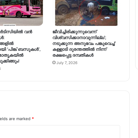
ടിസിയിൽ വൻ
ജീവിച്ചിരിക്കുന്നുവെന്ന്
ൾ:
വിശ്വസിക്കാനാവുന്നില്ല’;
ങ്ങളിൽ
നടുക്കുന്ന അനുഭവം പങ്കുവെച്ച്
ായി ‘പിങ്ക് ബസുകൾ’,
കള്ളാടി ദുരന്തത്തിൽ നിന്ന്
മാതൃകയിൽ
രക്ഷപ്പെട്ട ദമ്പതികൾ
്കിങ്ങും!
July 7, 2026
6
ields are marked
*