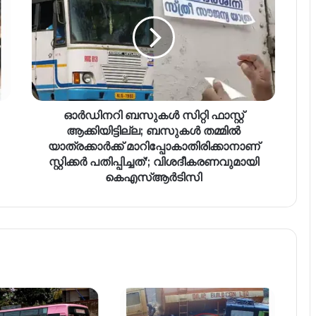
ഓർഡിനറി ബസുകൾ സിറ്റി ഫാസ്റ്റ്
ആക്കിയിട്ടില്ല; ബസുകൾ തമ്മിൽ
യാത്രക്കാർക്ക് മാറിപ്പോകാതിരിക്കാനാണ്
സ്റ്റിക്കർ പതിപ്പിച്ചത്'; വിശദീകരണവുമായി
കെഎസ്ആർടിസി