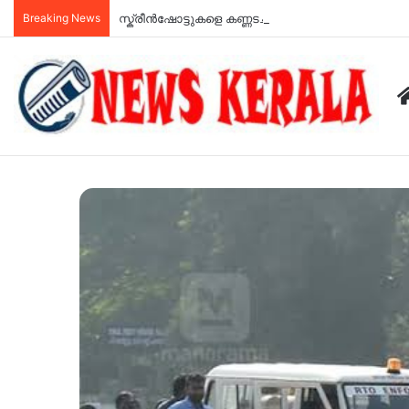
Breaking News
സ്ക്രീൻഷോട്ടുകളെ കണ്ണടച്ച് വിശ്വസിക്കാൻ വരട്ട