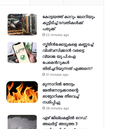
കോട്ടയത്ത് കാറും ലോറിയും
കൂട്ടിടിച്ച് ദമ്പതികള്‍ക്ക്
പരുക്ക്
22 minutes ago
സ്ക്രീൻഷോട്ടുകളെ കണ്ണടച്ച്
വിശ്വസിക്കാൻ വരട്ടെ:
വ്യാജ യു.പി.ഐ
പേമെന്‍റുകൾ
തിരിച്ചറിയുന്നത് എങ്ങനെ?
31 minutes ago
മൂന്നാറിൽ തോട്ടം
മേൽനോട്ടക്കാരന്റെ
ഓട്ടോറിക്ഷ തീവെച്ച്
നശിപ്പിച്ചു
38 minutes ago
ഏഴ് ജില്ലകളില്‍ റെഡ്
അലര്‍ട്ട്: അടുത്ത 3