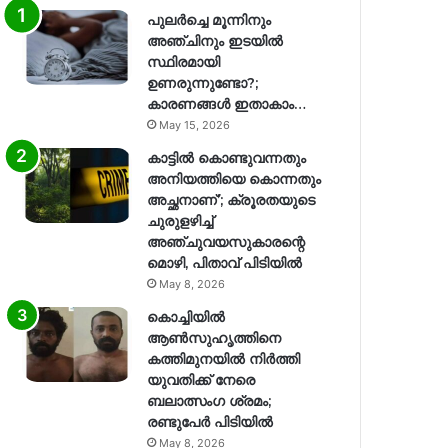
പുലർച്ചെ മൂന്നിനും
അഞ്ചിനും ഇടയിൽ
സ്ഥിരമായി
ഉണരുന്നുണ്ടോ?;
കാരണങ്ങള്‍ ഇതാകാം…
May 15, 2026
കാട്ടിൽ കൊണ്ടുവന്നതും
അനിയത്തിയെ കൊന്നതും
അച്ഛനാണ്’; ക്രൂരതയുടെ
ചുരുളഴിച്ച്
അഞ്ചുവയസുകാരന്റെ
മൊഴി, പിതാവ് പിടിയിൽ
May 8, 2026
കൊച്ചിയിൽ
ആൺസുഹൃത്തിനെ
കത്തിമുനയിൽ നിർത്തി
യുവതിക്ക് നേരെ
ബലാത്സംഗ​ ശ്രമം;
രണ്ടുപേർ പിടിയിൽ
May 8, 2026