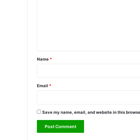
o
m
m
e
n
t
*
Name
*
Email
*
Save my name, email, and website in this browse