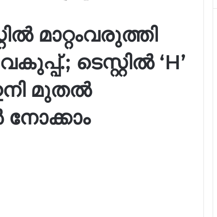
ിൽ മാറ്റംവരുത്തി
പ്പ്.; ടെസ്റ്റിൽ ‘H’
ഇനി മുതൽ
 നോക്കാം