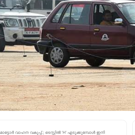
മോട്ടോർ വാഹന വകുപ്പ്.; ടെസ്റ്റിൽ ‘H’ എടുക്കുമ്പോൾ ഇനി