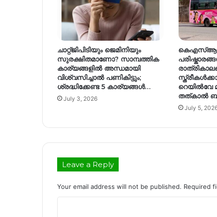
ചാറ്റ്ജിപിടിയും ജെമിനിയും
കെഎസ്ആർ
സുരക്ഷിതമാണോ? സാമ്പത്തിക
പരിഷ്കാരങ്ങ
കാര്യങ്ങളിൽ അന്ധമായി
രാത്രികാല
വിശ്വസിച്ചാൽ പണികിട്ടും;
സ്ത്രീകൾക്ക
ശ്രദ്ധിക്കേണ്ട 5 കാര്യങ്ങൾ…
റെയിൽവേ 
തത്കാൽ ബുക
July 3, 2026
July 5, 202
Leave a Reply
Your email address will not be published.
Required f
C