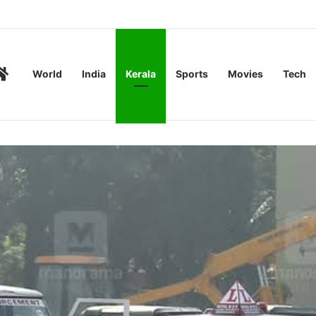
െ: വ്യാജ യു.പി.ഐ പേമെന്‍റുകൾ തിരിച്ചറിയുന്നത് എങ്ങനെ?
Home
World
India
Kerala
Sports
Movies
Tech