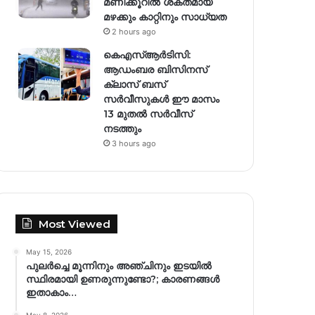
മണിക്കൂറിൽ ശക്തമായ
മഴക്കും കാറ്റിനും സാധ്യത
2 hours ago
കെഎസ്ആർടിസി:
ആഡംബര ബിസിനസ്
ക്ലാസ് ബസ്
സർവീസുകൾ ഈ മാസം
13 മുതൽ സർവീസ്
നടത്തും
3 hours ago
Most Viewed
May 15, 2026
പുലർച്ചെ മൂന്നിനും അഞ്ചിനും ഇടയിൽ
സ്ഥിരമായി ഉണരുന്നുണ്ടോ?; കാരണങ്ങള്‍
ഇതാകാം…