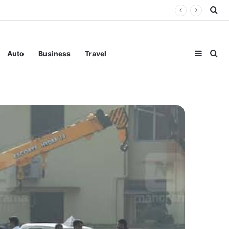
Se
Sideba
Se
Auto
Business
Travel