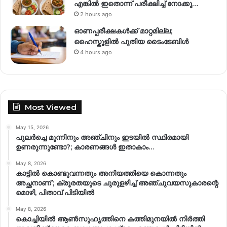
എങ്കിൽ ഇതൊന്ന് പരീക്ഷിച്ച് നോക്കൂ…
2 hours ago
ഓണപ്പരീക്ഷകൾക്ക് മാറ്റമില്ല;
ഹൈസ്കൂളിൽ പുതിയ ടൈംടേബിൾ
4 hours ago
Most Viewed
May 15, 2026
പുലർച്ചെ മൂന്നിനും അഞ്ചിനും ഇടയിൽ സ്ഥിരമായി
ഉണരുന്നുണ്ടോ?; കാരണങ്ങള്‍ ഇതാകാം…
May 8, 2026
കാട്ടിൽ കൊണ്ടുവന്നതും അനിയത്തിയെ കൊന്നതും
അച്ഛനാണ്’; ക്രൂരതയുടെ ചുരുളഴിച്ച് അഞ്ചുവയസുകാരന്റെ
മൊഴി, പിതാവ് പിടിയിൽ
May 8, 2026
കൊച്ചിയിൽ ആൺസുഹൃത്തിനെ കത്തിമുനയിൽ നിർത്തി