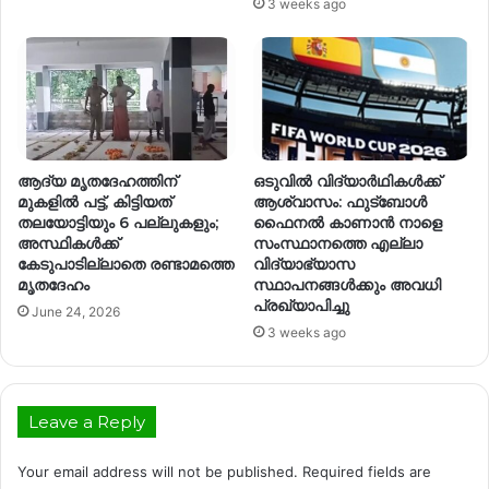
3 weeks ago
ആദ്യ മൃതദേഹത്തിന്
ഒടുവിൽ വിദ്യാർഥികൾക്ക്
മുകളിൽ പട്ട്, കിട്ടിയത്
ആശ്വാസം: ഫുട്ബോൾ
തലയോട്ടിയും 6 പല്ലുകളും;
ഫൈനൽ കാണാൻ നാളെ
അസ്ഥികൾക്ക്
സംസ്ഥാനത്തെ എല്ലാ
കേടുപാടില്ലാതെ രണ്ടാമത്തെ
വിദ്യാഭ്യാസ
മൃതദേഹം
സ്ഥാപനങ്ങൾക്കും അവധി
പ്രഖ്യാപിച്ചു
June 24, 2026
3 weeks ago
Leave a Reply
Your email address will not be published.
Required fields are