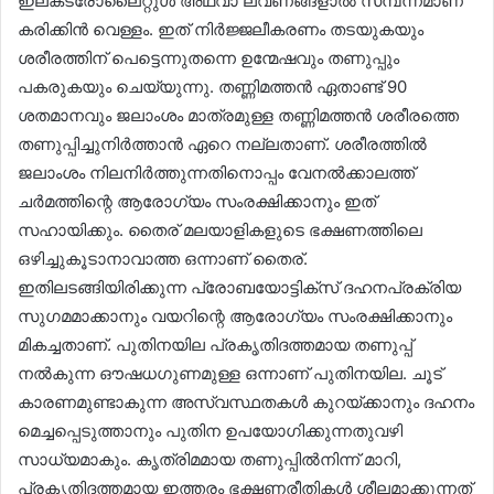
ഇലക്‌ട്രോലൈറ്റുൾ അഥവാ ലവണങ്ങളാൽ സമ്പന്നമാണ്
കരിക്കിൻ വെള്ളം. ഇത് നിർജ്ജലീകരണം തടയുകയും
ശരീരത്തിന് പെട്ടെന്നുതന്നെ ഉന്മേഷവും തണുപ്പും
പകരുകയും ചെയ്യുന്നു. തണ്ണിമത്തൻ ഏതാണ്ട് 90
ശതമാനവും ജലാംശം മാത്രമുള്ള തണ്ണിമത്തൻ ശരീരത്തെ
തണുപ്പിച്ചുനിർത്താൻ ഏറെ നല്ലതാണ്. ശരീരത്തിൽ
ജലാംശം നിലനിർത്തുന്നതിനൊപ്പം വേനൽക്കാലത്ത്
ചർമത്തിന്റെ ആരോഗ്യം സംരക്ഷിക്കാനും ഇത്
സഹായിക്കും. തൈര് മലയാളികളുടെ ഭക്ഷണത്തിലെ
ഒഴിച്ചുകൂടാനാവാത്ത ഒന്നാണ് തൈര്.
ഇതിലടങ്ങിയിരിക്കുന്ന പ്രോബയോട്ടിക്സ് ദഹനപ്രക്രിയ
സുഗമമാക്കാനും വയറിന്റെ ആരോഗ്യം സംരക്ഷിക്കാനും
മികച്ചതാണ്. പുതിനയില പ്രകൃതിദത്തമായ തണുപ്പ്
നൽകുന്ന ഔഷധഗുണമുള്ള ഒന്നാണ് പുതിനയില. ചൂട്
കാരണമുണ്ടാകുന്ന അസ്വസ്ഥതകൾ കുറയ്ക്കാനും ദഹനം
മെച്ചപ്പെടുത്താനും പുതിന ഉപയോഗിക്കുന്നതുവഴി
സാധ്യമാകും. കൃത്രിമമായ തണുപ്പിൽനിന്ന് മാറി,
പ്രകൃതിദത്തമായ ഇത്തരം ഭക്ഷണരീതികൾ ശീലമാക്കുന്നത്