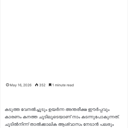
May 16, 2026
352
1 minute read
കടുത്ത വേനൽച്ചൂടും ഉയർന്ന അന്തരീക്ഷ ഈർപ്പവും
കാരണം കനത്ത ചൂടിലൂടെയാണ് നാം കടന്നുപോകുന്നത്.
ചൂടിൽനിന്ന് താൽക്കാലിക ആശ്വാസം നേടാൻ പലരും