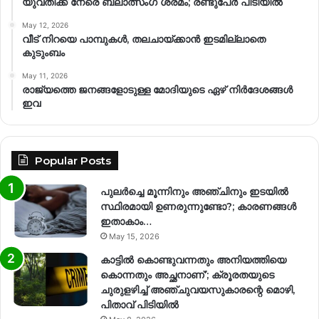
യുവതിക്ക് നേരെ ബലാത്സംഗ​ ശ്രമം; രണ്ടുപേർ പിടിയിൽ
May 12, 2026
വീട് നിറയെ പാമ്പുകൾ, തലചായ്ക്കാൻ ഇടമില്ലാതെ
കുടുംബം
May 11, 2026
രാജ്യത്തെ ജനങ്ങളോടുള്ള മോദിയുടെ ഏഴ് നിര്‍ദേശങ്ങള്‍
ഇവ
Popular Posts
പുലർച്ചെ മൂന്നിനും അഞ്ചിനും ഇടയിൽ
സ്ഥിരമായി ഉണരുന്നുണ്ടോ?; കാരണങ്ങള്‍
ഇതാകാം…
May 15, 2026
കാട്ടിൽ കൊണ്ടുവന്നതും അനിയത്തിയെ
കൊന്നതും അച്ഛനാണ്’; ക്രൂരതയുടെ
ചുരുളഴിച്ച് അഞ്ചുവയസുകാരന്റെ മൊഴി,
പിതാവ് പിടിയിൽ