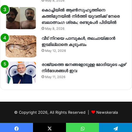
May 8, 2026
കൊച്ചിയിൽ ആൺസുഹൃത്തിനെ
കത്തിമുനയിൽ നിർത്തി യുവതിക്ക് നേരെ
ബലാത്സംഗ​ ശ്രമം; രണ്ടുപേർ പിടിയിൽ
May 8, 2026
വീട് നിറയെ പാമ്പുകൾ, തലചായ്ക്കാൻ
ഇടമില്ലാതെ കുടുംബം
May 12, 2026
രാജ്യത്തെ ജനങ്ങളോടുള്ള മോദിയുടെ ഏഴ്
നിര്‍ദേശങ്ങള്‍ ഇവ
May 11, 2026
© Copyright 2026, All Rights Reserved |
Newskerala