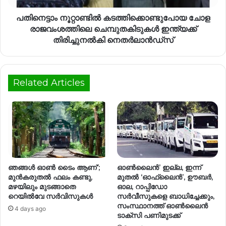
പതിനെട്ടാം നൂറ്റാണ്ടിൽ കടത്തിക്കൊണ്ടുപോയ ചോള
രാജവംശത്തിലെ ചെമ്പുതകിടുകൾ ഇന്ത്യക്ക്
തിരിച്ചുനൽകി നെതർലാൻഡ്‌സ്
Related Articles
ഞങ്ങൾ ഓൺ ടൈം ആണ്’;
ഓൺലൈൻ’ ഇല്ല, ഇന്ന്
മുൻകരുതൽ ഫലം കണ്ടു,
മുതൽ ‘ഓഫ്‌ലൈൻ’, ഊബർ,
മഴയിലും മുടങ്ങാതെ
ഓല, റാപ്പിഡോ
റെയിൽവേ സർവിസുകൾ
സർവീസുകളെ ബാധിച്ചേക്കും,
സംസ്ഥാനത്ത് ഓൺലൈൻ
4 days ago
ടാക്സി പണിമുടക്ക്