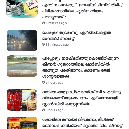
എന്ത് സംഭവിക്കും? ഉടമയ്ക്ക് പിന്നീട് തിരിച്ച്
പിടിക്കാനാവില്ല, പുതിയ നിയമം
പറയുന്നത്..?
6 minutes ago
പെരുമഴ തുടരുന്നു; ഏഴ് ജില്ലകളിൽ
ഓറഞ്ച് അലർട്ട്
58 minutes ago
എപ്പോഴും ഇളകിമറിഞ്ഞുകൊണ്ടിരിക്കുന്ന
കിണര്‍; ഗുജറാത്തിലെ മോർബിയിൽ
അത്ഭുത പ്രതിഭാസം, കാരണം തേടി
ശാസ്ത്രജ്ഞർ!
3 hours ago
വനിതാ ഓട്ടോ ഡ്രൈവർക്ക് സി.ഐ.ടി.യു
വിലക്കെന്ന് ആരോപണം; ഏഴ് മാസമായി
സ്റ്റാൻഡിൽ കയറ്റുന്നില്ല
3 hours ago
ശബരിമല നെയ്യ് വിതരണം; മിൽമക്ക്
ടെൻഡർ നൽകിയത് കുറഞ്ഞ വില ക്വോട്ട്