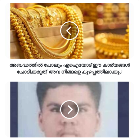
അബദ്ധത്തിൽ പോലും എഐയോട് ഈ കാര്യങ്ങൾ
ചോദിക്കരുത്; അവ നിങ്ങളെ കുഴപ്പത്തിലാക്കും!