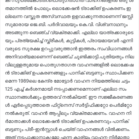
കി സു​പ്രീം​കോ​ട​തി.പൊ​തു​ഗ​താ​ഗ​ത വാ​ഹ​ന​ങ്ങ​ളി​ൽ ഒ​രു ശ​
ത​മാ​ന​ത്തി​ൽ പോ​ലും ലൊ​ക്കേ​ഷ​ൻ ട്രാ​ക്കി​ങ് ഉ​പ​ക​ര​ണം ഇ​
ല്ലെ​ന്ന വ​സ്തു​ത അ​സ്വ​സ്ഥ​ത ഉ​ള​വാ​ക്കു​ന്ന​താ​ണെ​ന്ന് ജ​സ്റ്റി​
സു​മാ​രാ​യ ജെ.​ബി. പ​ർ​ദി​വാ​ല​യും കെ.​വി. വി​ശ്വ​നാ​ഥ​നും
അ​ട​ങ്ങു​ന്ന ബെ​ഞ്ച് വ്യ​ക്ത​മാ​ക്കി. എ​ല്ലാ യാ​ത്ര​ക്കാ​രു​ടെ​
യും പ്ര​ത്യേ​കി​ച്ച് സ്ത്രീ​ക​ൾ, കു​ട്ടി​ക​ൾ, പ്രാ​യ​മാ​യ​വ​ർ എ​ന്നി​
വ​രു​ടെ സു​ര​ക്ഷ ഉ​റ​പ്പു​വ​രു​ത്താ​ൻ ഇ​ത്ത​രം സം​വി​ധാ​ന​ങ്ങ​ൾ
അ​നി​വാ​ര്യ​മാ​ണെ​ന്ന് ബെ​ഞ്ച് ചൂ​ണ്ടി​ക്കാ​ട്ടി.പു​തി​യ​തും നി​ല​
വി​ലു​ള്ള​തു​മാ​യ പൊ​തു​ഗ​താ​ഗ​ത വാ​ഹ​ന​ങ്ങ​ളി​ൽ ലൊ​ക്കേ​ഷ​
ൻ ട്രാ​ക്കി​ങ് ഉ​പ​ക​ര​ണ​ങ്ങ​ളും പാ​നി​ക് ബ​ട്ട​ണും സ്ഥാ​പി​ക്ക​ണ​
മെ​ന്ന 1989ലെ ​കേ​ന്ദ്ര മോ​ട്ടോ​ർ വാ​ഹ​ന നി​യ​മ​ത്തി​ലെ ച​ട്ടം
125 എ​ച്ച് ക​ർ​ശ​ന​മാ​യി ന​ട​പ്പാ​ക്ക​ണ​മെ​ന്നാ​ണ് എ​ല്ലാ സം​
സ്ഥാ​ന​ങ്ങ​ൾ​ക്കും ഉ​ത്ത​ര​വ് ന​ൽ​കി​യ​ത്. ഈ ​സ​ജ്ജീ​ക​ര​ണ​ങ്ങ​
ൾ ഏ​ർ​പ്പെ​ടു​ത്താ​തെ ഫി​റ്റ്‍നെ​സ് സ​ർ​ട്ടി​ഫി​ക്ക​റ്റോ പെ​ർ​മി​റ്റോ
ന​ൽ​ക​രു​ത്. വാ​ഹ​ൻ ആ​പ്പി​ലും വ്യ​ക്ത​മാ​ക്ക​ണം. വാ​ഹ​ന നി​
ർ​മാ​താ​ക്ക​ൾ ലൊ​ക്കേ​ഷ​ൻ ട്രാ​ക്കി​ങ് ഉ​പ​ക​ര​ണ​വും പാ​നി​ക്
ബ​ട്ട​ണും പ്രീ-​ഇ​ൻ​സ്റ്റാ​ൾ ചെ​യ്ത് വാ​ഹ​ന​ങ്ങ​ൾ വി​ൽ​ക്ക​ണം.
അ​ത് ന​ട​പ്പാ​ക്കാ​നാ​കു​മോ എ​ന്ന കാ​ര്യം വാ​ഹ​ന നി​ർ​മാ​താ​