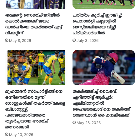
അലന്റെ സെഞ്ച്വറിയിൽ
ചരിത്രം കുറിച്ച് ഈജിപ്ത്;
കൊൽക്കത്തക്ക് ജയം;
പെനാല്‍റ്റി ഷൂട്ടൗട്ടില്‍
ഡൽഹിയെ തകർത്തത് എട്ട്
ഓസ്ട്രേലിയയെ വീഴ്ത്തി
വിക്കറ്റിന്
പ്രീക്വാര്‍ട്ടറില്‍
May 8, 2026
July 3, 2026
മുഹമ്മദൻ സ്പോർട്ടിങ്ങിനെ
തകർത്തടിച്ച് വൈഭവ്,
ഒന്നിനെതിരെ മൂന്ന്
എറിഞ്ഞിട്ട് ആർച്ചർ;
ഗോളുകൾക്ക് തകർത്ത് കേരള
എലിമിനേറ്ററിൽ
ബ്ലാസ്റ്റേഴ്സ്.
ഹൈദരാബാദിനെ തകർത്ത്
പരാജയമാരിയാതെ
രാജസ്ഥാൻ ഫൈനലിലേക്ക്
തുടർച്ചയായ അഞ്ച്
May 28, 2026
മത്സരങ്ങൾ
May 10, 2026