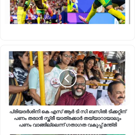
പ്രിയദർശിനി കെ എസ് ആർ ടി സി ബസിൽ ടിക്കറ്റിന്
പണം തരാൻ സ്ത്രീ യാത്രക്കാർ തയ്യാറായാലും
പണം വാങ്ങില്ലെന്ന് ഗതാഗത വകുപ്പ് മന്ത്രി