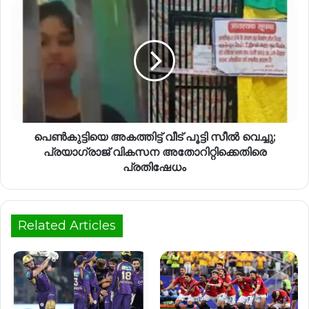
പെൺകുട്ടിയെ അകത്തിട്ട് വീട് പൂട്ടി സീൽ വെച്ചു;
പ്രയാഗ്‌രാജ് വികസന അതോറിറ്റിക്കെതിരെ
പ്രതിഷേധം
Related Articles