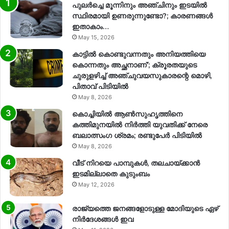
പുലർച്ചെ മൂന്നിനും അഞ്ചിനും ഇടയിൽ
സ്ഥിരമായി ഉണരുന്നുണ്ടോ?; കാരണങ്ങള്‍
ഇതാകാം…
May 15, 2026
കാട്ടിൽ കൊണ്ടുവന്നതും അനിയത്തിയെ
കൊന്നതും അച്ഛനാണ്’; ക്രൂരതയുടെ
ചുരുളഴിച്ച് അഞ്ചുവയസുകാരന്റെ മൊഴി,
പിതാവ് പിടിയിൽ
May 8, 2026
കൊച്ചിയിൽ ആൺസുഹൃത്തിനെ
കത്തിമുനയിൽ നിർത്തി യുവതിക്ക് നേരെ
ബലാത്സംഗ​ ശ്രമം; രണ്ടുപേർ പിടിയിൽ
May 8, 2026
വീട് നിറയെ പാമ്പുകൾ, തലചായ്ക്കാൻ
ഇടമില്ലാതെ കുടുംബം
May 12, 2026
രാജ്യത്തെ ജനങ്ങളോടുള്ള മോദിയുടെ ഏഴ്
നിര്‍ദേശങ്ങള്‍ ഇവ