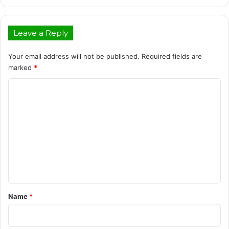
Leave a Reply
Your email address will not be published.
Required fields are
marked
*
C
o
m
m
e
n
t
*
Name
*