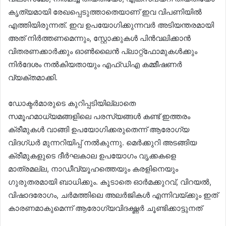
കൃത്യമായി രേഖപ്പെടുത്താതെയാണ് ഇവ വിപണിയിൽ
എത്തിയിരുന്നത്. ഇവ ഉപയോഗിക്കുന്നവർ അടിയന്തരമായി
അത് നിർത്തണമെന്നും, സ്റ്റോക്കുകൾ പിൻവലിക്കാൻ
വിതരണക്കാർക്കും ഓൺലൈൻ പ്ലാറ്റ്‌ഫോമുകൾക്കും
നിർദേശം നൽകിയതായും എഫ്ഡിഎ കമ്മീഷണർ
വ്യക്തമാക്കി.
ഡോക്ടർമാരുടെ കുറിപ്പടിയില്ലാതെ
സമൂഹമാധ്യമങ്ങളിലെ പരസ്യങ്ങൾ കണ്ട് ഇത്തരം
ക്രീമുകൾ വാങ്ങി ഉപയോഗിക്കരുതെന്ന് ആരോഗ്യ
വിദഗ്ധർ മുന്നറിയിപ്പ് നൽകുന്നു. മെർക്കുറി അടങ്ങിയ
ക്രീമുകളുടെ ദീർഘകാല ഉപയോഗം വൃക്കകളെ
മാത്രമല്ല, നാഡീവ്യൂഹത്തെയും കരളിനെയും
ഗുരുതരമായി ബാധിക്കും. കൂടാതെ ഓർമക്കുറവ്, വിറയൽ,
വിഷാദരോഗം, ചർമത്തിലെ അലർജികൾ എന്നിവയ്ക്കും ഇത്
കാരണമാകുമെന്ന് ആരോഗ്യവിദഗ്ദ്ധർ ചൂണ്ടിക്കാട്ടുനത്