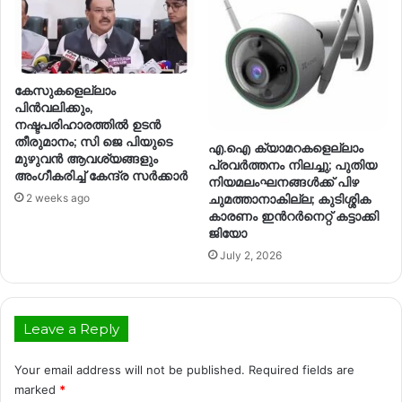
കേസുകളെല്ലാം
പിന്‍വലിക്കും,
നഷ്ടപരിഹാരത്തില്‍ ഉടന്‍
തീരുമാനം; സി ജെ പിയുടെ
എ.ഐ ക്യാമറകളെല്ലാം
മുഴുവന്‍ ആവശ്യങ്ങളും
പ്രവർത്തനം നിലച്ചു; പുതിയ
അംഗീകരിച്ച് കേന്ദ്ര സര്‍ക്കാര്‍
നിയമലംഘനങ്ങൾക്ക് പിഴ
ചുമത്താനാകില്ല; കുടിശ്ശിക
2 weeks ago
കാരണം ഇന്‍റർനെറ്റ് കട്ടാക്കി
ജിയോ
July 2, 2026
Leave a Reply
Your email address will not be published.
Required fields are
marked
*