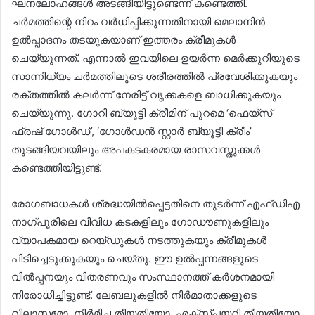
ഘനലോഹങ്ങൾ അടങ്ങിയിട്ടുണ്ടെന്ന് കണ്ടെത്തി.
ചർമത്തിന്റെ നിറം വർധിപ്പിക്കുന്നതിനായി മെലാനിൻ
ഉൽപ്പാദനം തടയുകയാണ് ഇത്തരം ക്രീമുകൾ
ചെയ്യുന്നത്. എന്നാൽ ഇവയിലെ ഉയർന്ന മെർക്കുറിയുടെ
സാന്നിധ്യം ചർമത്തിലൂടെ ശരീരത്തിൽ പ്രവേശിക്കുകയും
രക്തത്തിൽ കലർന്ന് നേരിട്ട് വൃക്കകളെ ബാധിക്കുകയും
ചെയ്യുന്നു. ഗോറി ബ്യൂട്ടി ക്രീമിന് പുറമെ ‘ഫെയ്സ്
ഫ്രഷ് ഗോൾഡ്’, ‘ഗോൾഡൻ സ്റ്റാർ ബ്യൂട്ടി ക്രീം’
തുടങ്ങിയവയിലും അപകടകരമായ രാസവസ്തുക്കൾ
കണ്ടെത്തിയിട്ടുണ്ട്.
രോഗബാധകൾ ശ്രദ്ധയിൽപ്പെട്ടതിനെ തുടർന്ന് എഫ്ഡിഎ
നാഗ്പൂരിലെ വിവിധ കടകളിലും ഗോഡൗണുകളിലും
വ്യാപകമായ റെയ്ഡുകൾ നടത്തുകയും ക്രീമുകൾ
പിടിച്ചെടുക്കുകയും ചെയ്തു. ഈ ഉൽപ്പന്നങ്ങളുടെ
വിൽപ്പനയും വിതരണവും സംസ്ഥാനത്ത് കർശനമായി
നിരോധിച്ചിട്ടുണ്ട്. ലേബലുകളിൽ നിർമാതാക്കളുടെ
വിലാസമോ, നിർമിച്ച തീയതിയോ, എക്സ്പയറി തീയതിയോ