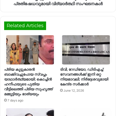
പ്രതിഷേധവുമായി വിദ്യാർത്ഥി സംഘടനകൾ
Related Articles
പ്രിയ കൂട്ടുകാരൻ
ടിവി, റേഡിയോ, ഡിടിഎച്ച്
ബാക്കിവച്ചുപോയ സ്വപ്നം
സേവനങ്ങൾക്ക് ഇനി ഒറ്റ
യാഥാർത്ഥ്യമായി; കൊച്ചിൻ
നിയമാവലി; നിർദ്ദേശവുമായി
ഹനീഫയുടെ പുതിയ
കേന്ദ്ര സർക്കാർ
വീട്ടിലെത്തി പ്രിയ സുഹൃത്ത്
June 12, 2026
മമ്മൂട്ടിയും ഭാര്യയും
7 days ago