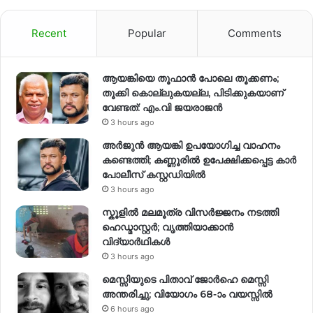
Recent
Popular
Comments
ആയങ്കിയെ തൂഫാൻ പോലെ തൂക്കണം;
തൂക്കി കൊല്ലുകയല്ല, പിടിക്കുകയാണ്
വേണ്ടത്: എം.വി ജയരാജൻ
3 hours ago
അർജുൻ ആയങ്കി ഉപയോഗിച്ച വാഹനം
കണ്ടെത്തി; കണ്ണൂരിൽ ഉപേക്ഷിക്കപ്പെട്ട കാർ
പോലീസ് കസ്റ്റഡിയിൽ
3 hours ago
സ്കൂളിൽ മലമൂത്ര വിസർജ്ജനം നടത്തി
ഹെഡ്മാസ്റ്റർ; വൃത്തിയാക്കാൻ
വിദ്യാർഥികൾ
3 hours ago
മെസ്സിയുടെ പിതാവ് ജോർഹെ മെസ്സി
അന്തരിച്ചു; വിയോഗം 68-ാം വയസ്സിൽ
6 hours ago