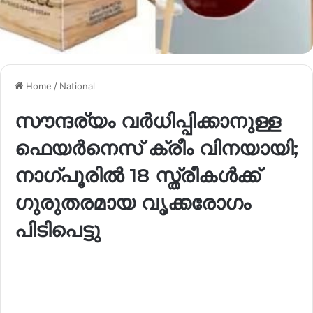
Home
/
National
സൗന്ദര്യം വർധിപ്പിക്കാനുള്ള
ഫെയർനെസ് ക്രീം വിനയായി;
നാഗ്പൂരിൽ 18 സ്ത്രീകൾക്ക്
ഗുരുതരമായ വൃക്കരോഗം
പിടിപെട്ടു