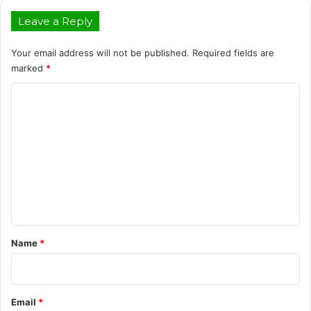
Leave a Reply
Your email address will not be published.
Required fields are
marked
*
C
o
m
m
e
n
t
*
Name
*
Email
*