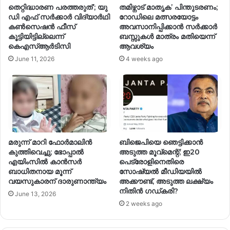
തെറ്റിദ്ധാരണ പരത്തരുത്’; യു
തമിഴ്നാട് മാതൃക’ പിന്തുടരണം;
ഡി എഫ് സർക്കാർ വിദ്യാർഥി
റോഡിലെ മത്സരയോട്ടം
കൺസെഷൻ ഫീസ്
അവസാനിപ്പിക്കാൻ സർക്കാർ
കൂട്ടിയിട്ടില്ലെന്ന്
ബസ്സുകൾ മാത്രം മതിയെന്ന്
കെഎസ്ആർടിസി
ആവശ്യം
June 11, 2026
4 weeks ago
മരുന്ന് മാറി ഫോർമാലിൻ
ബിജെപിയെ ഞെട്ടിക്കാന്‍
കുത്തിവെച്ചു; ഭോപ്പാൽ
അടുത്ത മൂവ്‌മെന്റ്; ഇ20
എയിംസിൽ കാൻസർ
പെട്രോളിനെതിരെ
ബാധിതനായ മൂന്ന്
സോഷ്യല്‍ മീഡിയയില്‍
വയസുകാരന് ദാരുണാന്ത്യം
അക്കൗണ്ട്, അടുത്ത ലക്ഷ്യം
നിതിന്‍ ഗഡ്കരി?
June 13, 2026
2 weeks ago